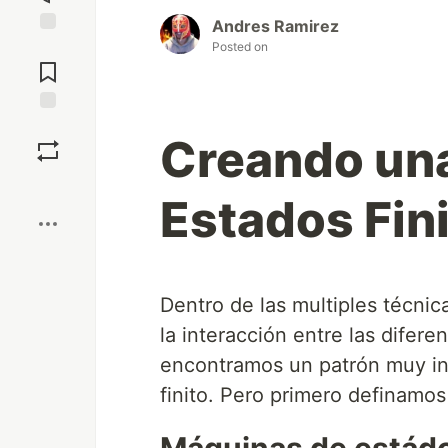
Andres Ramirez
Jump to
Posted on
Comments
Save
Creando un
Boost
Estados Fin
Dentro de las multiples técnica
la interacción entre las difer
encontramos un patrón muy int
finito. Pero primero definamos