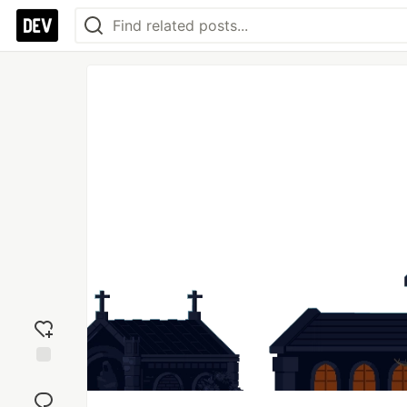
Add
reaction