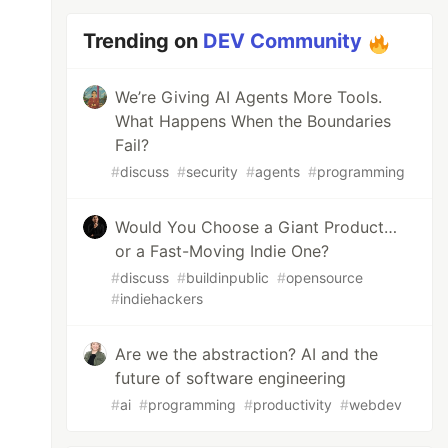
Trending on
DEV Community
We’re Giving AI Agents More Tools.
What Happens When the Boundaries
Fail?
#
discuss
#
security
#
agents
#
programming
Would You Choose a Giant Product…
or a Fast-Moving Indie One?
#
discuss
#
buildinpublic
#
opensource
#
indiehackers
Are we the abstraction? AI and the
future of software engineering
#
ai
#
programming
#
productivity
#
webdev