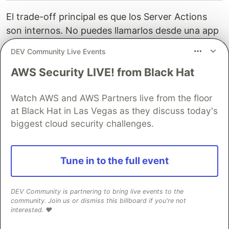
El trade-off principal es que los Server Actions
son internos. No puedes llamarlos desde una app
móvil o un script externo. Para eso sigues
DEV Community Live Events
necesitando API Routes o AppSync.
AWS Security LIVE! from Black Hat
Lo que aprendí en producción
Watch AWS and AWS Partners live from the floor
1. Cold starts matan si haces imports pesados en
at Black Hat in Las Vegas as they discuss today's
el mismo archivo.
biggest cloud security challenges.
Mi primer error fue poner
import { PrismaClient }
en un archivo con muchas
from "@prisma/client"
Server Actions. Cada cold start de Lambda
Tune in to the full event
cargaba Prisma entero, que pesa 30MB con el
client generado. Moví Prisma a un singleton en
DEV Community is partnering to bring live events to the
y uso
donde lo necesito.
/lib/db.ts
import { db }
community. Join us or dismiss this billboard if you're not
interested. ❤️
Bundle analyzer confirma que ahora cada action
pesa menos de 500KB.