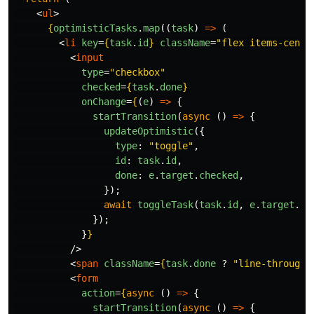
<
ul
>
{
optimisticTasks
.
map
((
task
)
=>
(
<
li
key
=
{
task
.
id
}
className
=
"flex items-cente
<
input
type
=
"checkbox"
checked
=
{
task
.
done
}
onChange
=
{
(
e
)
=>
{
startTransition
(
async 
()
=>
{
updateOptimistic
({
type
:
"
toggle
"
,
id
:
task
.
id
,
done
:
e
.
target
.
checked
,
});
await
toggleTask
(
task
.
id
,
e
.
target
.
ch
});
}
}
/>
<
span
className
=
{
task
.
done
?
"
line-through
"
<
form
action
=
{
async 
()
=>
{
startTransition
(
async 
()
=>
{