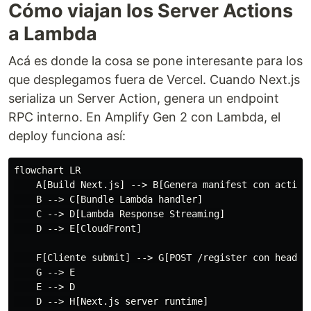
Cómo viajan los Server Actions
a Lambda
Acá es donde la cosa se pone interesante para los
que desplegamos fuera de Vercel. Cuando Next.js
serializa un Server Action, genera un endpoint
RPC interno. En Amplify Gen 2 con Lambda, el
deploy funciona así:
flowchart LR

    A[Build Next.js] --> B[Genera manifest con action 
    B --> C[Bundle Lambda handler]

    C --> D[Lambda Response Streaming]

    D --> E[CloudFront]

    F[Cliente submit] --> G[POST /register con header 
    G --> E

    E --> D

    D --> H[Next.js server runtime]
