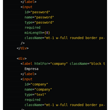
</
label
>
<
input
id
=
"password"
name
=
"password"
type
=
"password"
required
minLength
=
{
8
}
className
=
"mt-1 w-full rounded border px-3 
/>
</
div
>
<
div
>
<
label
htmlFor
=
"company"
className
=
"block tex
          Empresa

</
label
>
<
input
id
=
"company"
name
=
"company"
type
=
"text"
required
className
=
"mt-1 w-full rounded border px-3 