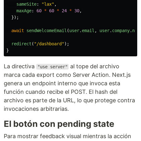
sameSite
:
"
lax
"
,
maxAge
:
60
*
60
*
24
*
30
,
});
await
sendWelcomeEmail
(
user
.
email
,
user
.
company
.
nam
redirect
(
"
/dashboard
"
);
}
La directiva
al tope del archivo
"use server"
marca cada export como Server Action. Next.js
genera un endpoint interno que invoca esta
función cuando recibe el POST. El hash del
archivo es parte de la URL, lo que protege contra
invocaciones arbitrarias.
El botón con pending state
Para mostrar feedback visual mientras la acción