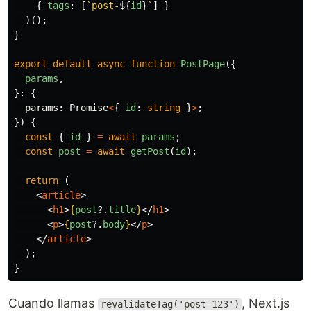
{
tags
:
[
`post-
${
id
}
`
]
}
)();
}
export
default
async
function
PostPage
({
params
,
}:
{
params
:
Promise
<
{
id
:
string
}
>
;
})
{
const
{
id
}
=
await
params
;
const
post
=
await
getPost
(
id
);
return 
(
<
article
>
<
h1
>
{
post
?.
title
}
</
h1
>
<
p
>
{
post
?.
body
}
</
p
>
</
article
>
);
}
Cuando llamas
, Next.js
revalidateTag('post-123')