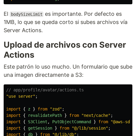
El
es importante. Por defecto es
bodySizeLimit
1MB, lo que se queda corto si subes archivos vía
Server Actions.
Upload de archivos con Server
Actions
Este patrón lo uso mucho. Un formulario que sube
una imagen directamente a S3:
// app/profile/avatar/actions.ts
"
use server
"
;
import
{
z
}
from
"
zod
"
;
import
{
revalidatePath
}
from
"
next/cache
"
;
import
{
S3Client
,
PutObjectCommand
}
from
"
@aws-sdk/
import
{
getSession
}
from
"
@/lib/session
"
;
import
{
db
}
from
"
@/lib/db
"
;