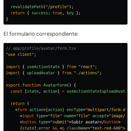
revalidatePath
(
"
/profile
"
);
return
{
success
:
true
,
key
};
}
El formulario correspondiente:
// app/profile/avatar/form.tsx
"
use client
"
;
import
{
useActionState
}
from
"
react
"
;
import
{
uploadAvatar
}
from
"
./actions
"
;
export
function
AvatarForm
()
{
const
[
state
,
action
]
=
useActionState
(
uploadAvatar
return 
(
<
form
action
=
{
action
}
encType
=
"multipart/form-dat
<
input
type
=
"file"
name
=
"file"
accept
=
"image/*"
<
button
type
=
"submit"
>
Subir avatar
</
button
>
{
state
?.
error
&&
<
p
className
=
"text-red-600"
>
{
s