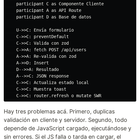
    participant C as Componente Cliente

    participant A as API Route

    participant D as Base de datos

    U->>C: Envía formulario

    C->>C: preventDefault

    C->>C: Valida con zod

    C->>A: fetch POST /api/users

    A->>A: Re-valida con zod

    A->>D: Insert

    D-->>A: Resultado

    A-->>C: JSON response

    C->>C: Actualiza estado local

    C->>C: Muestra toast

Hay tres problemas acá. Primero, duplicas
validación en cliente y servidor. Segundo, todo
depende de JavaScript cargado, ejecutándose y
sin errores. Si el JS falla o tarda en cargar, el