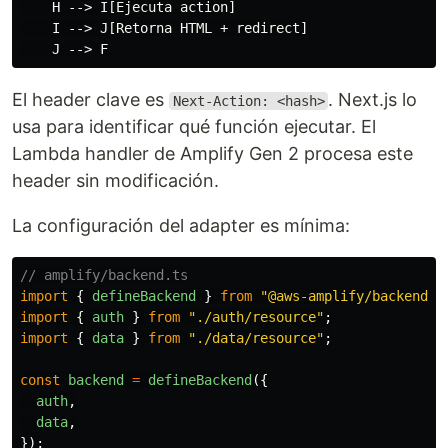
    H --> I[Ejecuta action]

    I --> J[Retorna HTML + redirect]

El header clave es
. Next.js lo
Next-Action: <hash>
usa para identificar qué función ejecutar. El
Lambda handler de Amplify Gen 2 procesa este
header sin modificación.
La configuración del adapter es mínima:
// amplify/backend.ts
import
{
defineBackend
}
from
"
@aws-amplify/backend
"
;
import
{
auth
}
from
"
./auth/resource
"
;
import
{
data
}
from
"
./data/resource
"
;
const
backend
=
defineBackend
({
auth
,
data
,
});