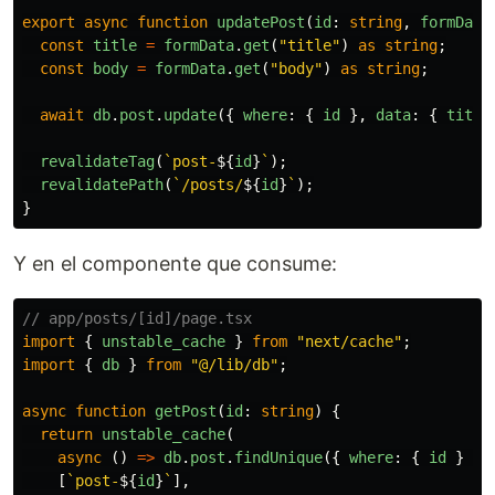
export
async
function
updatePost
(
id
:
string
,
formData
const
title
=
formData
.
get
(
"
title
"
)
as
string
;
const
body
=
formData
.
get
(
"
body
"
)
as
string
;
await
db
.
post
.
update
({
where
:
{
id
},
data
:
{
title
revalidateTag
(
`post-
${
id
}
`
);
revalidatePath
(
`/posts/
${
id
}
`
);
}
Y en el componente que consume:
// app/posts/[id]/page.tsx
import
{
unstable_cache
}
from
"
next/cache
"
;
import
{
db
}
from
"
@/lib/db
"
;
async
function
getPost
(
id
:
string
)
{
return
unstable_cache
(
async 
()
=>
db
.
post
.
findUnique
({
where
:
{
id
}
})
[
`post-
${
id
}
`
],