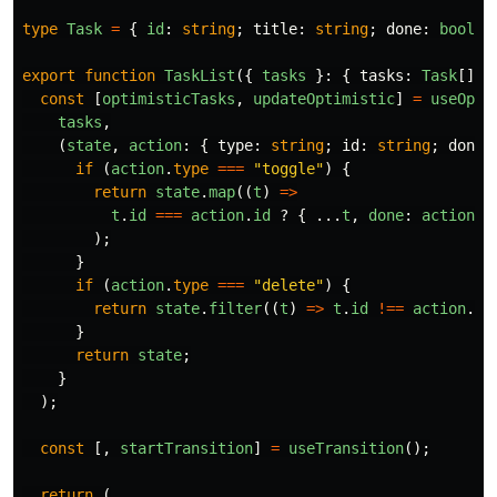
type
Task
=
{
id
:
string
;
title
:
string
;
done
:
boolea
export
function
TaskList
({
tasks
}:
{
tasks
:
Task
[]
}
const
[
optimisticTasks
,
updateOptimistic
]
=
useOpti
tasks
,
(
state
,
action
:
{
type
:
string
;
id
:
string
;
done
?
if 
(
action
.
type
===
"
toggle
"
)
{
return
state
.
map
((
t
)
=>
t
.
id
===
action
.
id
?
{
...
t
,
done
:
action
.
d
);
}
if 
(
action
.
type
===
"
delete
"
)
{
return
state
.
filter
((
t
)
=>
t
.
id
!==
action
.
id
}
return
state
;
}
);
const
[,
startTransition
]
=
useTransition
();
return 
(