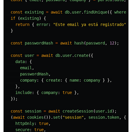
const
existing
=
await
db
.
user
.
findUnique
({
where
:
if 
(
existing
)
{
return
{
error
:
"
Este email ya está registrado
"
}
}
const
passwordHash
=
await
hash
(
password
,
12
);
const
user
=
await
db
.
user
.
create
({
data
:
{
email
,
passwordHash
,
company
:
{
create
:
{
name
:
company
}
},
},
include
:
{
company
:
true
},
});
const
session
=
await
createSession
(
user
.
id
);
(
await
cookies
()).
set
(
"
session
"
,
session
.
token
,
{
httpOnly
:
true
,
secure
:
true
,