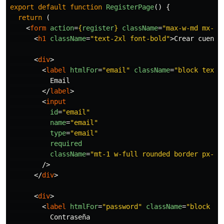
export
default
function
RegisterPage
()
{
return 
(
<
form
action
=
{
register
}
className
=
"max-w-md mx-au
<
h1
className
=
"text-2xl font-bold"
>
Crear cuenta
<
div
>
<
label
htmlFor
=
"email"
className
=
"block text-
          Email

</
label
>
<
input
id
=
"email"
name
=
"email"
type
=
"email"
required
className
=
"mt-1 w-full rounded border px-3 
/>
</
div
>
<
div
>
<
label
htmlFor
=
"password"
className
=
"block te
          Contraseña
