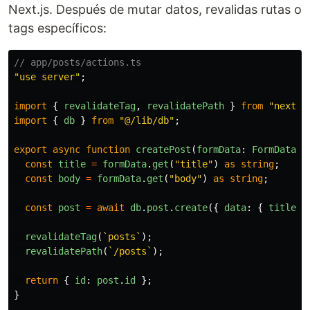
Next.js. Después de mutar datos, revalidas rutas o
tags específicos:
// app/posts/actions.ts
"
use server
"
;
import
{
revalidateTag
,
revalidatePath
}
from
"
next/c
import
{
db
}
from
"
@/lib/db
"
;
export
async
function
createPost
(
formData
:
FormData
)
const
title
=
formData
.
get
(
"
title
"
)
as
string
;
const
body
=
formData
.
get
(
"
body
"
)
as
string
;
const
post
=
await
db
.
post
.
create
({
data
:
{
title
,
revalidateTag
(
`posts`
);
revalidatePath
(
`/posts`
);
return
{
id
:
post
.
id
};
}