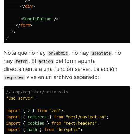
/>
</
div
>
<
SubmitButton
/>
</
form
>
);
}
Nota que no hay
, no hay
, no
onSubmit
useState
hay
. El
del form apunta
fetch
action
directamente a una función server. La acción
vive en un archivo separado:
register
// app/register/actions.ts
"
use server
"
;
import
{
z
}
from
"
zod
"
;
import
{
redirect
}
from
"
next/navigation
"
;
import
{
cookies
}
from
"
next/headers
"
;
import
{
hash
}
from
"
bcryptjs
"
;