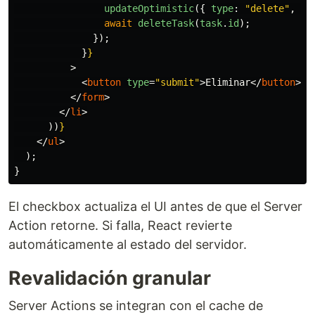
updateOptimistic
({
type
:
"
delete
"
,
id
await
deleteTask
(
task
.
id
);
});
}
}
>
<
button
type
=
"submit"
>
Eliminar
</
button
>
</
form
>
</
li
>
))
}
</
ul
>
);
}
El checkbox actualiza el UI antes de que el Server
Action retorne. Si falla, React revierte
automáticamente al estado del servidor.
Revalidación granular
Server Actions se integran con el cache de