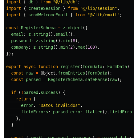
import
{
db
}
from
"
@/lib/db
"
;
import
{
createSession
}
from
"
@/lib/session
"
;
import
{
sendWelcomeEmail
}
from
"
@/lib/email
"
;
const
RegisterSchema
=
z
.
object
({
email
:
z
.
string
().
email
(),
password
:
z
.
string
().
min
(
8
),
company
:
z
.
string
().
min
(
2
).
max
(
100
),
});
export
async
function
register
(
formData
:
FormData
)
{
const
raw
=
Object
.
fromEntries
(
formData
);
const
parsed
=
RegisterSchema
.
safeParse
(
raw
);
if 
(
!
parsed
.
success
)
{
return
{
error
:
"
Datos inválidos
"
,
fieldErrors
:
parsed
.
error
.
flatten
().
fieldErrors
};
}
const
{
email
,
password
,
company
}
=
parsed
.
data
;