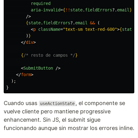
required
aria-invalid
=
{
!!
state
.
fieldErrors
?.
email
}
/>
{
state
.
fieldErrors
?.
email
&&
(
<
p
className
=
"text-sm text-red-600"
>
{
state
.
)
}
</
div
>
{
/* resto de campos */
}
<
SubmitButton
/>
</
form
>
);
}
Cuando usas
, el componente se
useActionState
vuelve cliente pero mantiene progressive
enhancement. Sin JS, el submit sigue
funcionando aunque sin mostrar los errores inline.