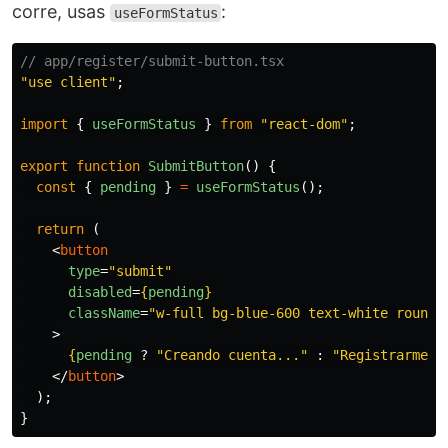
corre, usas
:
useFormStatus
// app/register/submit-button.tsx
"
use client
"
;
import
{
useFormStatus
}
from
"
react-dom
"
;
export
function
SubmitButton
()
{
const
{
pending
}
=
useFormStatus
();
return 
(
<
button
type
=
"submit"
disabled
=
{
pending
}
className
=
"w-full bg-blue-600 text-white rounde
>
{
pending
?
"
Creando cuenta...
"
:
"
Registrarme
"
}
</
button
>
);
}