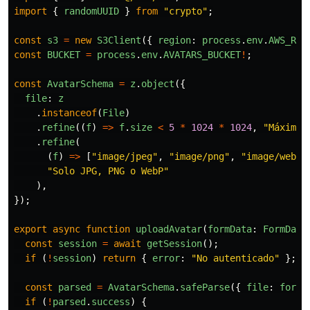
import
{
randomUUID
}
from
"
crypto
"
;
const
s3
=
new
S3Client
({
region
:
process
.
env
.
AWS_REG
const
BUCKET
=
process
.
env
.
AVATARS_BUCKET
!
;
const
AvatarSchema
=
z
.
object
({
file
:
z
.
instanceof
(
File
)
.
refine
((
f
)
=>
f
.
size
<
5
*
1024
*
1024
,
"
Máximo 
.
refine
(
(
f
)
=>
[
"
image/jpeg
"
,
"
image/png
"
,
"
image/webp
"
"
Solo JPG, PNG o WebP
"
),
});
export
async
function
uploadAvatar
(
formData
:
FormData
const
session
=
await
getSession
();
if 
(
!
session
)
return
{
error
:
"
No autenticado
"
};
const
parsed
=
AvatarSchema
.
safeParse
({
file
:
formD
if 
(
!
parsed
.
success
)
{