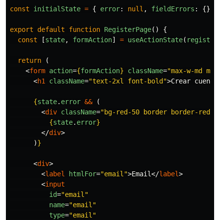
const
initialState
=
{
error
:
null
,
fieldErrors
:
{}
}
export
default
function
RegisterPage
()
{
const
[
state
,
formAction
]
=
useActionState
(
register
return 
(
<
form
action
=
{
formAction
}
className
=
"max-w-md mx-
<
h1
className
=
"text-2xl font-bold"
>
Crear cuenta
{
state
.
error
&&
(
<
div
className
=
"bg-red-50 border border-red-2
{
state
.
error
}
</
div
>
)
}
<
div
>
<
label
htmlFor
=
"email"
>
Email
</
label
>
<
input
id
=
"email"
name
=
"email"
type
=
"email"