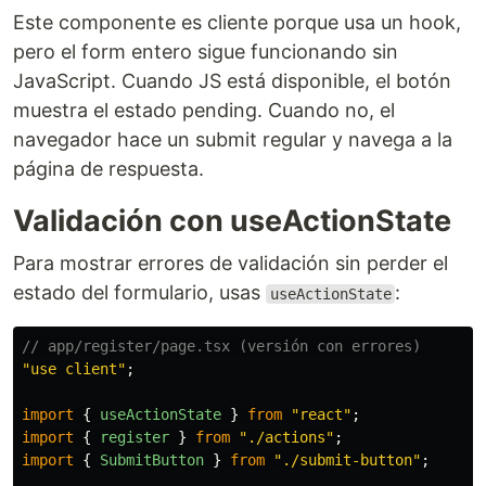
Este componente es cliente porque usa un hook,
pero el form entero sigue funcionando sin
JavaScript. Cuando JS está disponible, el botón
muestra el estado pending. Cuando no, el
navegador hace un submit regular y navega a la
página de respuesta.
Validación con useActionState
Para mostrar errores de validación sin perder el
estado del formulario, usas
:
useActionState
// app/register/page.tsx (versión con errores)
"
use client
"
;
import
{
useActionState
}
from
"
react
"
;
import
{
register
}
from
"
./actions
"
;
import
{
SubmitButton
}
from
"
./submit-button
"
;