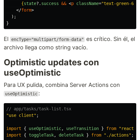
{
state
?.
success
&&
<
p
className
=
"text-green-600
</
form
>
);
}
El
es crítico. Sin él, el
encType="multipart/form-data"
archivo llega como string vacío.
Optimistic updates con
useOptimistic
Para UX pulida, combina Server Actions con
:
useOptimistic
// app/tasks/task-list.tsx
"
use client
"
;
import
{
useOptimistic
,
useTransition
}
from
"
react
"
;
import
{
toggleTask
,
deleteTask
}
from
"
./actions
"
;