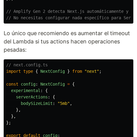
// Amplify Gen 2 detecta Next.js automáticamente y co
// No necesitas configurar nada específico para Serve
Lo único que recomiendo es aumentar el timeout
del Lambda si tus actions hacen operaciones
pesadas:
// next.config.ts
import
type
{
NextConfig
}
from
"
next
"
;
const
config
:
NextConfig
=
{
experimental
:
{
serverActions
:
{
bodySizeLimit
:
"
5mb
"
,
},
},
};
export
default
config
;