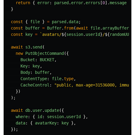
return
{
error
:
parsed
.
error
.
errors
[
0
].
message
};
}
const
{
file
}
=
parsed
.
data
;
const
buffer
=
Buffer
.
from
(
await
file
.
arrayBuffer
()
const
key
=
`avatars/
${
session
.
userId
}
/
${
randomUUID
await
s3
.
send
(
new
PutObjectCommand
({
Bucket
:
BUCKET
,
Key
:
key
,
Body
:
buffer
,
ContentType
:
file
.
type
,
CacheControl
:
"
public, max-age=31536000, immuta
})
);
await
db
.
user
.
update
({
where
:
{
id
:
session
.
userId
},
data
:
{
avatarKey
:
key
},
});