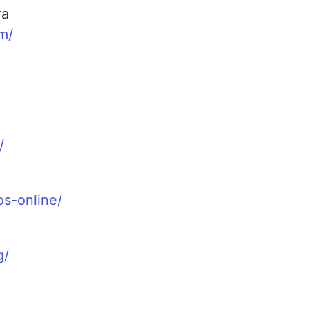
ra
m/
/
os-online/
g/