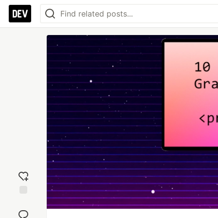
Add
reaction