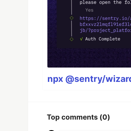
npx @sentry/wizard
Top comments
(0)