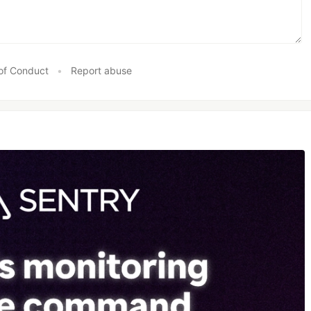
of Conduct
•
Report abuse