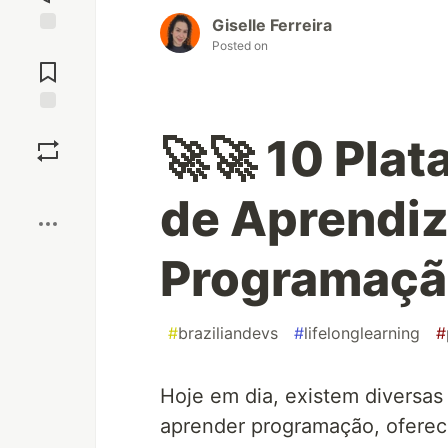
Giselle Ferreira
Posted on
Jump to
Comments
Save
🚀🚀 10 Plat
Boost
de Aprendi
Programaç
#
braziliandevs
#
lifelonglearning
#
Hoje em dia, existem diversas 
aprender programação, oferec