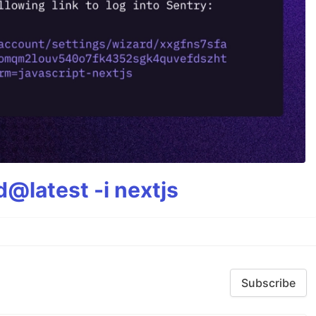
@latest -i nextjs
Subscribe