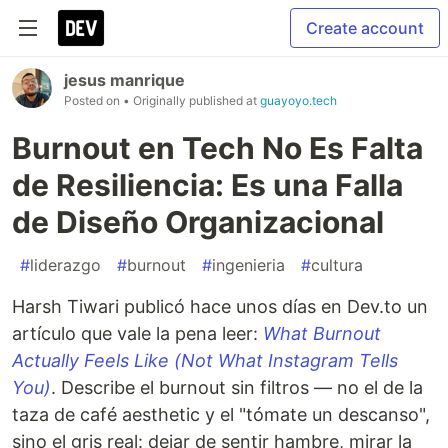
Create account
jesus manrique
Posted on
• Originally published at
guayoyo.tech
Burnout en Tech No Es Falta
de Resiliencia: Es una Falla
de Diseño Organizacional
#
liderazgo
#
burnout
#
ingenieria
#
cultura
Harsh Tiwari publicó hace unos días en Dev.to un
artículo que vale la pena leer:
What Burnout
Actually Feels Like (Not What Instagram Tells
You)
. Describe el burnout sin filtros — no el de la
taza de café aesthetic y el "tómate un descanso",
sino el gris real: dejar de sentir hambre, mirar la