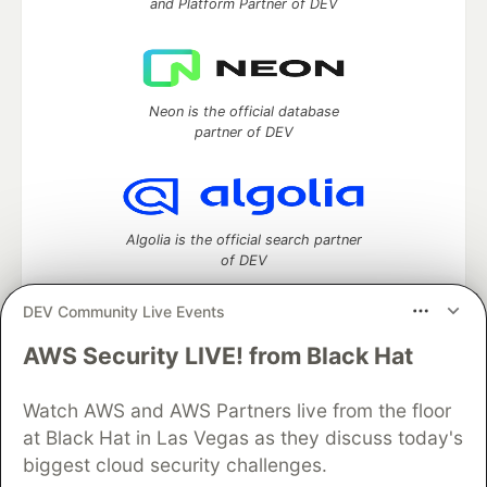
and Platform Partner of DEV
Neon is the official database
partner of DEV
Algolia is the official search partner
of DEV
DEV Community Live Events
AWS Security LIVE! from Black Hat
DEV Community
— A space to discuss and keep up software
development and manage your software career
Watch AWS and AWS Partners live from the floor
Home
DEV Challenges
DEV++
Videos
DEV Education Tracks
DEV Help
Advertise on DEV
at Black Hat in Las Vegas as they discuss today's
Organization Accounts
DEV Showcase
About
Contact
biggest cloud security challenges.
Free Postgres Database
DEV Shop
MLH