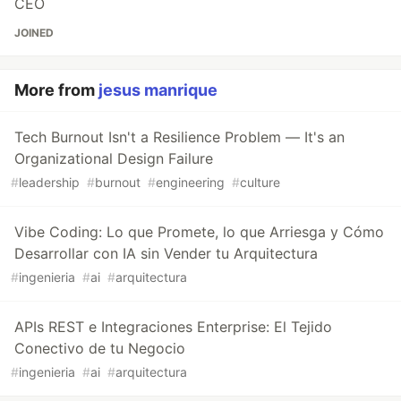
CEO
JOINED
More from
jesus manrique
Tech Burnout Isn't a Resilience Problem — It's an
Organizational Design Failure
#
leadership
#
burnout
#
engineering
#
culture
Vibe Coding: Lo que Promete, lo que Arriesga y Cómo
Desarrollar con IA sin Vender tu Arquitectura
#
ingenieria
#
ai
#
arquitectura
APIs REST e Integraciones Enterprise: El Tejido
Conectivo de tu Negocio
#
ingenieria
#
ai
#
arquitectura