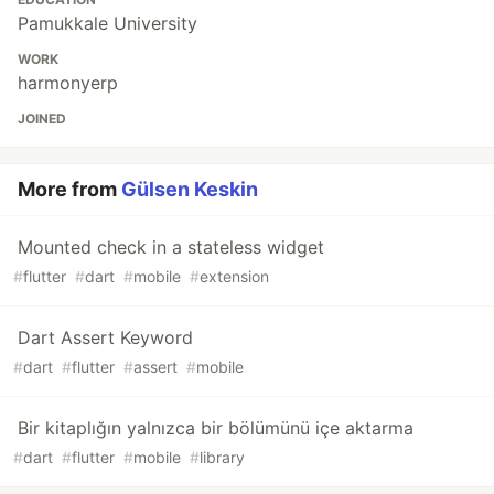
Pamukkale University
WORK
harmonyerp
JOINED
More from
Gülsen Keskin
Mounted check in a stateless widget
#
flutter
#
dart
#
mobile
#
extension
Dart Assert Keyword
#
dart
#
flutter
#
assert
#
mobile
Bir kitaplığın yalnızca bir bölümünü içe aktarma
#
dart
#
flutter
#
mobile
#
library