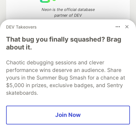
Neon is the official database
partner of DEV
DEV Takeovers
That bug you finally squashed? Brag
about it.
Algolia is the official search partner
of DEV
Chaotic debugging sessions and clever
performance wins deserve an audience. Share
yours in the Summer Bug Smash for a chance at
DEV Community
— A space to discuss and keep up software
$5,000 in prizes, exclusive badges, and Sentry
development and manage your software career
skateboards.
Home
DEV Challenges
DEV++
Videos
DEV Education Tracks
DEV Help
Advertise on DEV
Organization Accounts
DEV Showcase
About
Contact
Free Postgres Database
DEV Shop
MLH
Join Now
Code of Conduct
Privacy Policy
Terms of Use
Built on
Forem
— the
open source
software that powers
DEV
and other inclusive communities.