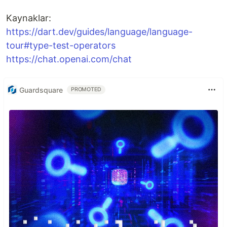
Kaynaklar:
https://dart.dev/guides/language/language-
tour#type-test-operators
https://chat.openai.com/chat
Guardsquare
PROMOTED