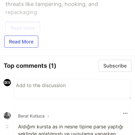
threats like tampering, hooking, and
repackaging.
Read more
Read More
Top comments
(1)
Subscribe
Berat Kutluca
•
Aldığım kursta as in nesne tipine parse yaptığı
şeklinde anlatılmıştı ve uygulama yaparken