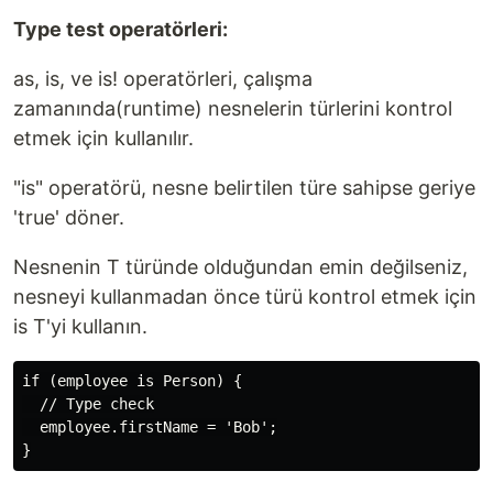
Type test operatörleri:
as, is, ve is! operatörleri, çalışma
zamanında(runtime) nesnelerin türlerini kontrol
etmek için kullanılır.
"is" operatörü, nesne belirtilen türe sahipse geriye
'true' döner.
Nesnenin T türünde olduğundan emin değilseniz,
nesneyi kullanmadan önce türü kontrol etmek için
is T'yi kullanın.
if (employee is Person) {

  // Type check

  employee.firstName = 'Bob';
