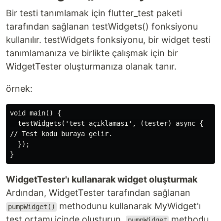
Bir testi tanımlamak için flutter_test paketi
tarafından sağlanan testWidgets() fonksiyonu
kullanılır. testWidgets fonksiyonu, bir widget testi
tanımlamanıza ve birlikte çalışmak için bir
WidgetTester oluşturmanıza olanak tanır.
örnek:
void main() {

  testWidgets('test açıklaması', (tester) async {

// Test kodu buraya gelir.

  });

WidgetTester'ı kullanarak widget oluşturmak
Ardından, WidgetTester tarafından sağlanan
methodunu kullanarak MyWidget'ı
pumpWidget()
test ortamı içinde oluşturun.
methodu,
pumpWidget