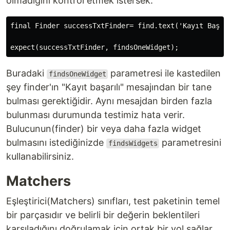
olmadığını kontrol etmek istersek:
final Finder successTxtFinder= find.text('Kayıt Başarı
Buradaki
parametresi ile kastedilen
findsOneWidget
şey finder'ın "Kayıt başarılı" mesajından bir tane
bulması gerektiğidir. Aynı mesajdan birden fazla
bulunması durumunda testimiz hata verir.
Bulucunun(finder) bir veya daha fazla widget
bulmasını istediğinizde
parametresini
findsWidgets
kullanabilirsiniz.
Matchers
Eşleştirici(Matchers) sınıfları, test paketinin temel
bir parçasıdır ve belirli bir değerin beklentileri
karşıladığını doğrulamak için ortak bir yol sağlar.