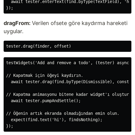
  await tester.enterText(find.byType(TextField), 'hi')
dragFrom:
Verilen ofsete göre kaydırma hareketi
uygular.
testWidgets('Add and remove a todo', (tester) async {

// Kapatmak için öğeyi kaydırın.

  await tester.drag(find.byType(Dismissible), const Of
// Kapatma animasyonu bitene kadar widget'ı oluşturun.
  await tester.pumpAndSettle();

// Öğenin artık ekranda olmadığından emin olun.

  expect(find.text('hi'), findsNothing);
