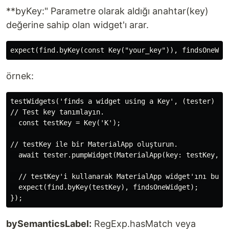
**byKey:" Parametre olarak aldığı anahtar(key)
değerine sahip olan widget'ı arar.
örnek:
testWidgets('finds a widget using a Key', (tester) asy
// Test key tanımlayın.

  const testKey = Key('K');

// testKey ile bir MaterialApp oluşturun.

  await tester.pumpWidget(MaterialApp(key: testKey, ho
  // testKey'i kullanarak MaterialApp widget'ını bulun
  expect(find.byKey(testKey), findsOneWidget);

bySemanticsLabel:
RegExp.hasMatch veya