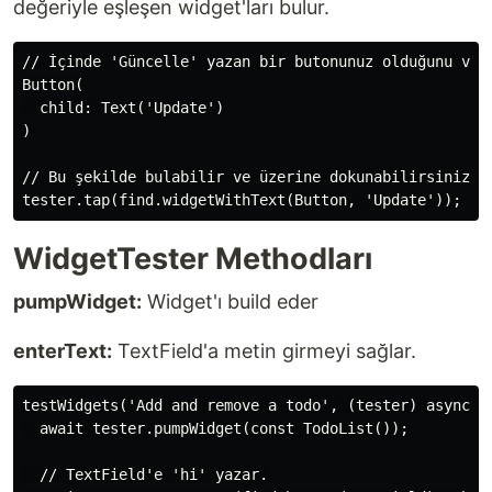
değeriyle eşleşen widget'ları bulur.
// İçinde 'Güncelle' yazan bir butonunuz olduğunu vars
Button(

  child: Text('Update')

)

// Bu şekilde bulabilir ve üzerine dokunabilirsiniz:

WidgetTester Methodları
pumpWidget:
Widget'ı build eder
enterText:
TextField'a metin girmeyi sağlar.
testWidgets('Add and remove a todo', (tester) async {

  await tester.pumpWidget(const TodoList());

  // TextField'e 'hi' yazar.
