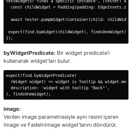
testWidgets('finds a specific instance', (tester) asyn
  const childWidget = Padding(padding: EdgeInsets.zero
  await tester.pumpWidget(Container(child: childWidget
 expect(find.byWidget(childWidget), findsOneWidget);

byWidgetPredicate:
Bir widget predicate'i
kullanarak widget'ları bulur.
expect(find.byWidgetPredicate(

  (Widget widget) => widget is Tooltip && widget.messa
  description: 'widget with tooltip "Back"',

image:
Verilen image parametresiyle aynı resmi içeren
Image ve FadeInImage widget'larını döndürür.