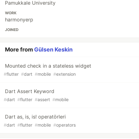
Pamukkale University
WORK
harmonyerp
JOINED
More from
Gülsen Keskin
Mounted check in a stateless widget
#
flutter
#
dart
#
mobile
#
extension
Dart Assert Keyword
#
dart
#
flutter
#
assert
#
mobile
Dart as, is, is! operatörleri
#
dart
#
flutter
#
mobile
#
operators