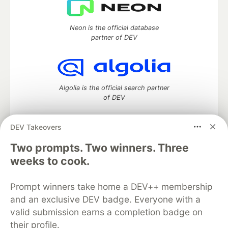
Neon is the official database
partner of DEV
Algolia is the official search partner
of DEV
DEV Takeovers
Two prompts. Two winners. Three
DEV Community
— A space to discuss and keep up software
development and manage your software career
weeks to cook.
Home
DEV Challenges
DEV++
Videos
DEV Education Tracks
DEV Help
Advertise on DEV
Prompt winners take home a DEV++ membership
Organization Accounts
DEV Showcase
About
Contact
and an exclusive DEV badge. Everyone with a
Free Postgres Database
DEV Shop
MLH
Code of Conduct
Privacy Policy
Terms of Use
valid submission earns a completion badge on
Built on
Forem
— the
open source
software that powers
DEV
their profile.