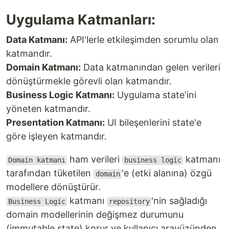
Uygulama Katmanları:
Data Katmanı:
API'lerle etkileşimden sorumlu olan
katmandır.
Domain Katmanı:
Data katmanından gelen verileri
dönüştürmekle görevli olan katmandır.
Business Logic Katmanı:
Uygulama state'ini
yöneten katmandır.
Presentation Katmanı:
UI bileşenlerini state'e
göre işleyen katmandır.
ham verileri
katmanı
Domain katmanı
business logic
tarafından tüketilen
'e (etki alanına) özgü
domain
modellere dönüştürür.
katmanı
'nin sağladığı
Business Logic
repository
domain modellerinin değişmez durumunu
(immutable state) korur ve kullanıcı arayüzünden