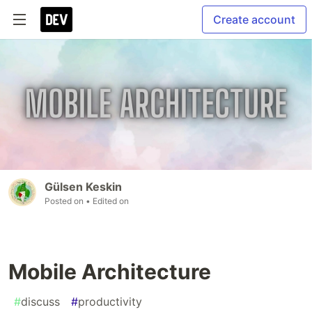
Create account
Gülsen Keskin
Posted on
• Edited on
Mobile Architecture
#
discuss
#
productivity