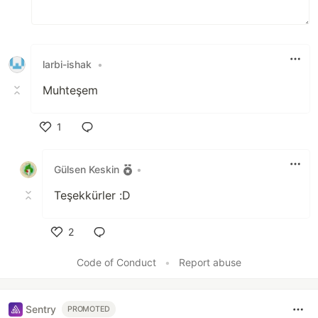
larbi-ishak
•
Muhteşem
1
Like
Gülsen Keskin
•
Teşekkürler :D
2
Like
Code of Conduct
•
Report abuse
Sentry
PROMOTED