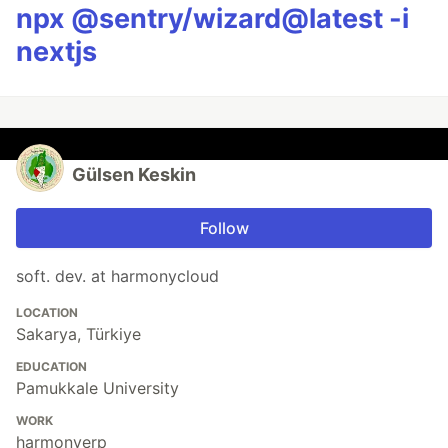
npx @sentry/wizard@latest -i
nextjs
Gülsen Keskin
Follow
soft. dev. at harmonycloud
LOCATION
Sakarya, Türkiye
EDUCATION
Pamukkale University
WORK
harmonyerp