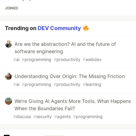
JOINED
Trending on
DEV Community
Are we the abstraction? AI and the future of
software engineering
#
ai
#
programming
#
productivity
#
webdev
Understanding Over Origin: The Missing Friction
#
ai
#
programming
#
productivity
#
learning
We’re Giving AI Agents More Tools. What Happens
When the Boundaries Fail?
#
discuss
#
security
#
agents
#
programming