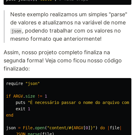
Neste exemplo realizamos um simples "parse"
de valores e atualizamos na variável de nome
, podendo trabalhar com os valores no
json
mesmo formato que anteriormente!
Assim, nosso projeto completo finaliza na
segunda forma! Veja como ficou nosso código
finalizado:
require
"json"
if
ARGV
.
size
!=
1
puts
"É necessário passar o nome do arquivo como 
exit
1
end
json
=
File
.
open
(
"content/
#{
ARGV
[
0
]
}
"
)
do
|
file
|
JSON
.
parse
(
file
)