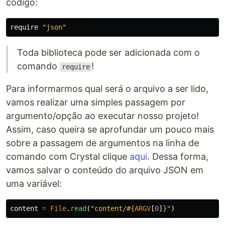
código:
require
"json"
Toda biblioteca pode ser adicionada com o
comando
!
require
Para informarmos qual será o arquivo a ser lido,
vamos realizar uma simples passagem por
argumento/opção ao executar nosso projeto!
Assim, caso queira se aprofundar um pouco mais
sobre a passagem de argumentos na linha de
comando com Crystal clique
aqui
. Dessa forma,
vamos salvar o conteúdo do arquivo JSON em
uma variável:
content
=
File
.
read
(
"content/
#{
ARGV
[
0
]
}
"
)