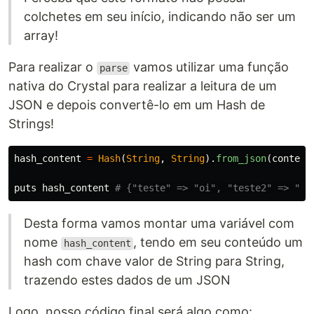
colchetes em seu início, indicando não ser um
array!
Para realizar o
vamos utilizar uma função
parse
nativa do Crystal para realizar a leitura de um
JSON e depois convertê-lo em um Hash de
Strings!
hash_content
=
Hash
(
String
,
String
).
from_json
(
content
puts
hash_content
# {"teste" => "oi", "teste2" => "tc
Desta forma vamos montar uma variável com
nome
, tendo em seu conteúdo um
hash_content
hash com chave valor de String para String,
trazendo estes dados de um JSON
Logo, nosso código final será algo como: