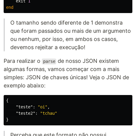
exit
1
end
O tamanho sendo diferente de 1 demonstra
que foram passados ou mais de um argumento
ou nenhum, por isso, em ambos os casos,
devemos rejeitar a execução!
Para realizar o
de nosso JSON existem
parse
algumas formas, vamos começar com a mais
simples: JSON de chaves únicas! Veja o JSON de
exemplo abaixo:
{
"teste"
:
"oi"
,
"teste2"
:
"tchau"
}
Perceba que este formato não possui