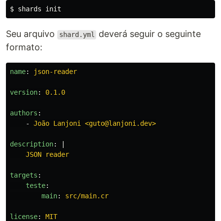
$ 
Seu arquivo
deverá seguir o seguinte
shard.yml
formato:
name
:
json-reader
version
:
0.1.0
authors
:
-
João Lanjoni <guto@lanjoni.dev>
description
:
|
JSON reader
targets
:
teste
:
main
:
src/main.cr
license
:
MIT