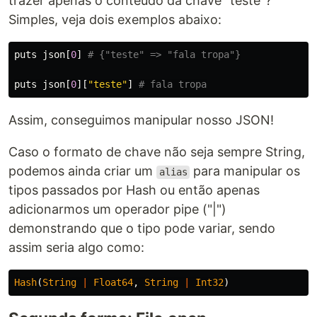
trazer apenas o conteúdo da chave "teste"?
Simples, veja dois exemplos abaixo:
puts
json
[
0
]
# {"teste" => "fala tropa"}
puts
json
[
0
][
"teste"
]
# fala tropa
Assim, conseguimos manipular nosso JSON!
Caso o formato de chave não seja sempre String,
podemos ainda criar um
para manipular os
alias
tipos passados por Hash ou então apenas
adicionarmos um operador pipe ("|")
demonstrando que o tipo pode variar, sendo
assim seria algo como:
Hash
(
String
|
Float64
,
String
|
Int32
)