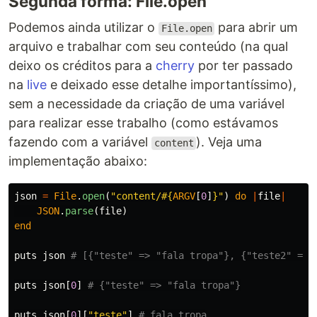
Segunda forma: File.open
Podemos ainda utilizar o
para abrir um
File.open
arquivo e trabalhar com seu conteúdo (na qual
deixo os créditos para a
cherry
por ter passado
na
live
e deixado esse detalhe importantíssimo),
sem a necessidade da criação de uma variável
para realizar esse trabalho (como estávamos
fazendo com a variável
). Veja uma
content
implementação abaixo:
json
=
File
.
open
(
"content/
#{
ARGV
[
0
]
}
"
)
do
|
file
|
JSON
.
parse
(
file
)
end
puts
json
# [{"teste" => "fala tropa"}, {"teste2" => 
puts
json
[
0
]
# {"teste" => "fala tropa"}
puts
json
[
0
][
"teste"
]
# fala tropa