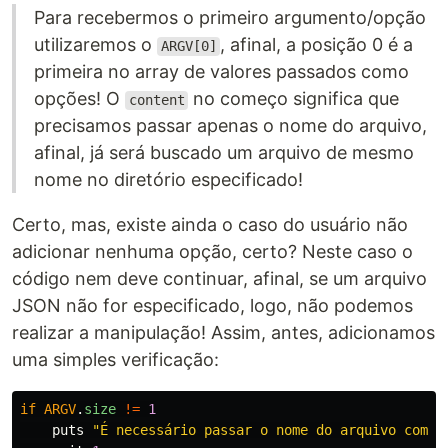
Para recebermos o primeiro argumento/opção
utilizaremos o
, afinal, a posição 0 é a
ARGV[0]
primeira no array de valores passados como
opções! O
no começo significa que
content
precisamos passar apenas o nome do arquivo,
afinal, já será buscado um arquivo de mesmo
nome no diretório especificado!
Certo, mas, existe ainda o caso do usuário não
adicionar nenhuma opção, certo? Neste caso o
código nem deve continuar, afinal, se um arquivo
JSON não for especificado, logo, não podemos
realizar a manipulação! Assim, antes, adicionamos
uma simples verificação:
if
ARGV
.
size
!=
1
puts
"É necessário passar o nome do arquivo como 