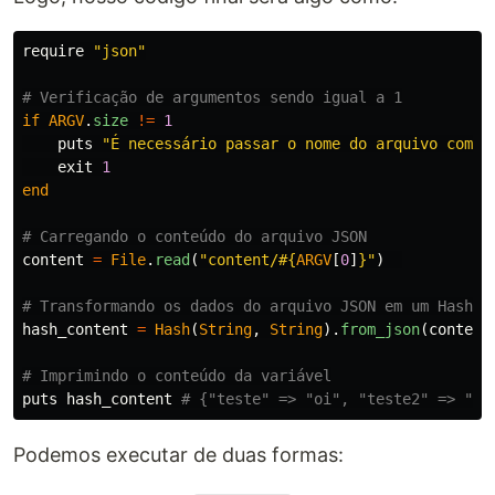
require
"json"
# Verificação de argumentos sendo igual a 1
if
ARGV
.
size
!=
1
puts
"É necessário passar o nome do arquivo como 
exit
1
end
# Carregando o conteúdo do arquivo JSON
content
=
File
.
read
(
"content/
#{
ARGV
[
0
]
}
"
)
# Transformando os dados do arquivo JSON em um Hash d
hash_content
=
Hash
(
String
,
String
).
from_json
(
content
# Imprimindo o conteúdo da variável
puts
hash_content
# {"teste" => "oi", "teste2" => "tc
Podemos executar de duas formas: