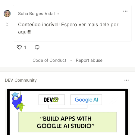
Like
Sofia Borges Vidal
•
Conteúdo incrível! Espero ver mais dele por
aqui!!!
1
Like
Code of Conduct
•
Report abuse
DEV Community