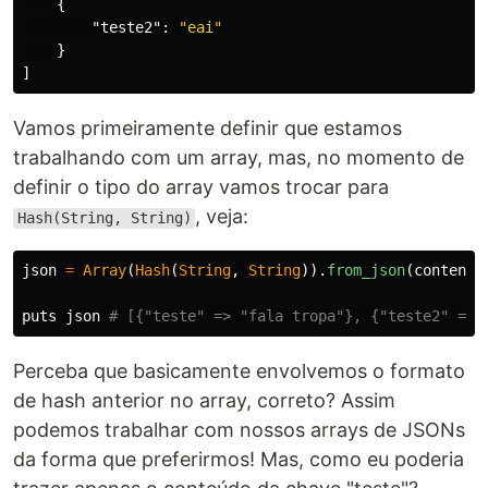
{
"teste2"
:
"eai"
}
]
Vamos primeiramente definir que estamos
trabalhando com um array, mas, no momento de
definir o tipo do array vamos trocar para
, veja:
Hash(String, String)
json
=
Array
(
Hash
(
String
,
String
)).
from_json
(
content
)
puts
json
# [{"teste" => "fala tropa"}, {"teste2" => 
Perceba que basicamente envolvemos o formato
de hash anterior no array, correto? Assim
podemos trabalhar com nossos arrays de JSONs
da forma que preferirmos! Mas, como eu poderia