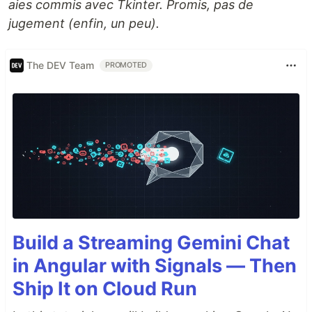
aies commis avec Tkinter. Promis, pas de
jugement (enfin, un peu).
The DEV Team
PROMOTED
Build a Streaming Gemini Chat
in Angular with Signals — Then
Ship It on Cloud Run