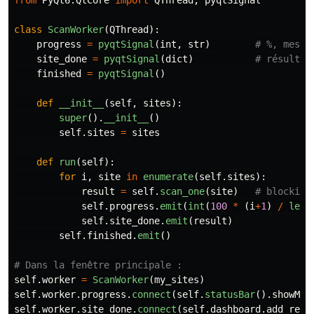
from
PyQt6.QtCore
import
QThread
,
pyqtSignal
class
ScanWorker
(
QThread
):
progress
=
pyqtSignal
(
int
,
str
)
site_done
=
pyqtSignal
(
dict
)
finished
=
pyqtSignal
()
def
__init__
(
self
,
sites
):
super
().
__init__
()
self
.
sites
=
sites
def
run
(
self
):
for
i
,
site
in
enumerate
(
self
.
sites
):
result
=
self
.
scan_one
(
site
)
self
.
progress
.
emit
(
int
(
100
*
(
i
+
1
)
/
len
(
self
.
site_done
.
emit
(
result
)
self
.
finished
.
emit
()
self
.
worker
=
ScanWorker
(
my_sites
)
self
.
worker
.
progress
.
connect
(
self
.
statusBar
().
showMes
self
.
worker
.
site_done
.
connect
(
self
.
dashboard
.
add_resu