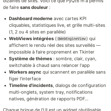
dizaines de sites. Voici ce que PyQt6 m'a permis
de faire
sans douleur
:
Dashboard moderne
avec cartes KPI
cliquables, statistiques live, et grille multi-sites
(1, 2 ou 4 sites en parallèle)
WebViews intégrées
(
) qui
QWebEngineView
affichent le rendu réel des sites surveillés —
impossible à faire proprement en Tkinter
Système de thèmes
: sombre, clair, cyan,
switchable à chaud sans relancer l'app
Workers async
qui scannent en parallèle sans
figer l'interface
Timeline d'incidents
, dialogs de configuration
multi-onglets, system tray, notifications
natives, génération de rapports PDF…
Chaque brique de l'UI est un widget réutilisable