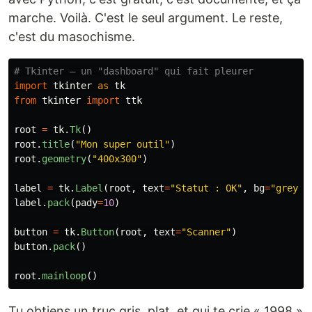
marche. Voilà. C'est le seul argument. Le reste,
c'est du masochisme.
import
tkinter
as
tk
from
tkinter
import
ttk
root
=
tk
.
Tk
()
root
.
title
(
"
Mon super outil
"
)
root
.
geometry
(
"
400x300
"
)
label
=
tk
.
Label
(
root
,
text
=
"
Statut : OK
"
,
bg
=
"
grey
"
,
label
.
pack
(
pady
=
10
)
button
=
tk
.
Button
(
root
,
text
=
"
Scanner
"
)
button
.
pack
()
root
.
mainloop
()
Tu obtiens un truc gris, plat, et qui te crie « 1998 »