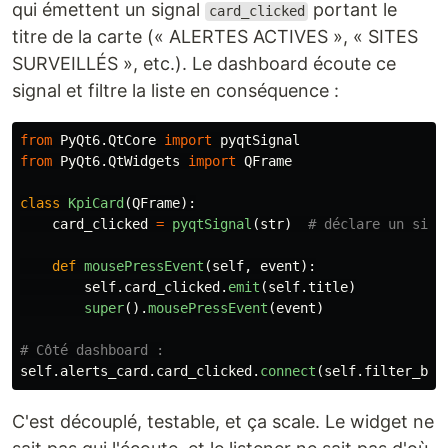
qui émettent un signal
portant le
card_clicked
titre de la carte (« ALERTES ACTIVES », « SITES
SURVEILLÉS », etc.). Le dashboard écoute ce
signal et filtre la liste en conséquence :
from
PyQt6.QtCore
import
pyqtSignal
from
PyQt6.QtWidgets
import
QFrame
class
KpiCard
(
QFrame
):
card_clicked
=
pyqtSignal
(
str
)
def
mousePressEvent
(
self
,
event
):
self
.
card_clicked
.
emit
(
self
.
title
)
super
().
mousePressEvent
(
event
)
self
.
alerts_card
.
card_clicked
.
connect
(
self
.
filter_by_
C'est découplé, testable, et ça scale. Le widget ne