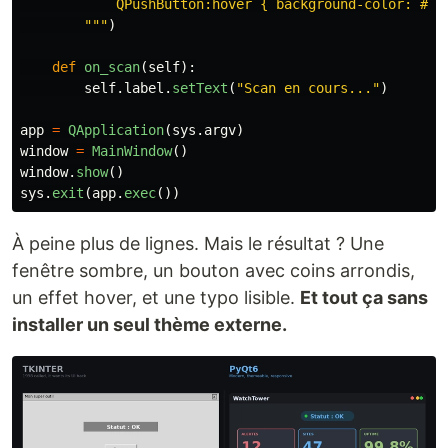
            QPushButton:hover { background-color: #56a
"""
)
def
on_scan
(
self
):
self
.
label
.
setText
(
"
Scan en cours...
"
)
app
=
QApplication
(
sys
.
argv
)
window
=
MainWindow
()
window
.
show
()
sys
.
exit
(
app
.
exec
())
À peine plus de lignes. Mais le résultat ? Une
fenêtre sombre, un bouton avec coins arrondis,
un effet hover, et une typo lisible.
Et tout ça sans
installer un seul thème externe.