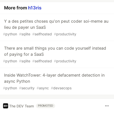
More from
h13ris
Y a des petites choses qu'on peut coder soi-meme au
lieu de payer un SaaS
#
python
#
sqlite
#
selfhosted
#
productivity
There are small things you can code yourself instead
of paying for a SaaS
#
python
#
sqlite
#
selfhosted
#
productivity
Inside WatchTower: 4-layer defacement detection in
async Python
#
python
#
security
#
async
#
devsecops
The DEV Team
PROMOTED