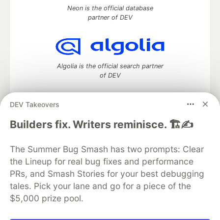
Neon is the official database
partner of DEV
Algolia is the official search partner
of DEV
DEV Takeovers
DEV Community
— A space to discuss and keep up software
Builders fix. Writers reminisce. 🏗️✍️
development and manage your software career
Home
DEV Challenges
DEV++
Videos
The Summer Bug Smash has two prompts: Clear
DEV Education Tracks
DEV Help
Advertise on DEV
the Lineup for real bug fixes and performance
Organization Accounts
DEV Showcase
About
Contact
PRs, and Smash Stories for your best debugging
Free Postgres Database
DEV Shop
MLH
Code of Conduct
Privacy Policy
Terms of Use
tales. Pick your lane and go for a piece of the
Built on
Forem
— the
open source
software that powers
DEV
$5,000 prize pool.
and other inclusive communities.
Made with love and
Ruby on Rails
. DEV Community
©
2016 -