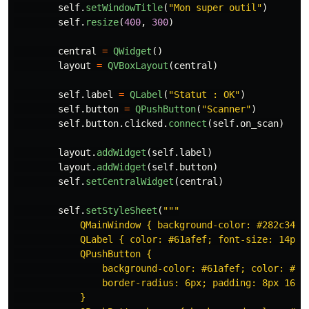
self
.
setWindowTitle
(
"
Mon super outil
"
)
self
.
resize
(
400
,
300
)
central
=
QWidget
()
layout
=
QVBoxLayout
(
central
)
self
.
label
=
QLabel
(
"
Statut : OK
"
)
self
.
button
=
QPushButton
(
"
Scanner
"
)
self
.
button
.
clicked
.
connect
(
self
.
on_scan
)
layout
.
addWidget
(
self
.
label
)
layout
.
addWidget
(
self
.
button
)
self
.
setCentralWidget
(
central
)
self
.
setStyleSheet
(
"""
            QMainWindow { background-color: #282c34; }
            QLabel { color: #61afef; font-size: 14pt; 
            QPushButton {

                background-color: #61afef; color: #282
                border-radius: 6px; padding: 8px 16px;
            }
