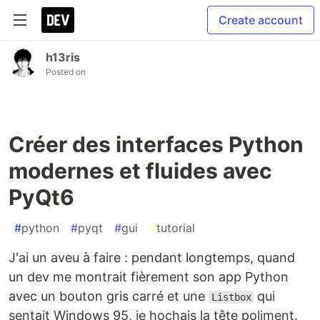
Create account
h13ris
Posted on
Créer des interfaces Python
modernes et fluides avec
PyQt6
#
python
#
pyqt
#
gui
#
tutorial
J'ai un aveu à faire : pendant longtemps, quand
un dev me montrait fièrement son app Python
avec un bouton gris carré et une
qui
Listbox
sentait Windows 95, je hochais la tête poliment.