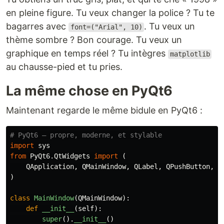
en pleine figure. Tu veux changer la police ? Tu te
bagarres avec
. Tu veux un
font=("Arial", 10)
thème sombre ? Bon courage. Tu veux un
graphique en temps réel ? Tu intègres
matplotlib
au chausse-pied et tu pries.
La même chose en PyQt6
Maintenant regarde le même bidule en PyQt6 :
import
sys
from
PyQt6.QtWidgets
import
(
QApplication
,
QMainWindow
,
QLabel
,
QPushButton
,
Q
)
class
MainWindow
(
QMainWindow
):
def
__init__
(
self
):
super
().
__init__
()