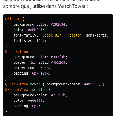
sombre que j'utilise dans WatchTower :
QWidget
{
background-color
:
#282c34
;
color
:
#abb2bf
;
font-family
:
"Segoe UI"
,
"Roboto"
,
sans-serif
;
font-size
:
10pt
;
}
QPushButton
{
background-color
:
#3a3f4b
;
border
:
1px
solid
#4b5263
;
border-radius
:
4px
;
padding
:
6px
12px
;
}
QPushButton
:hover
{
background-color
:
#4b5263
;
}
QHeaderView
::section
{
background-color
:
#21252b
;
color
:
#e6efff
;
padding
:
6px
;
}