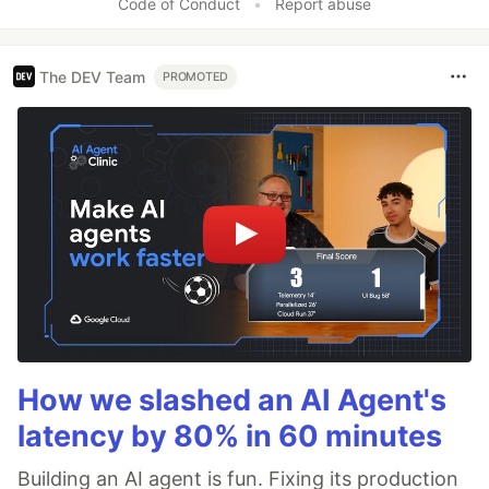
Code of Conduct
•
Report abuse
The DEV Team
PROMOTED
How we slashed an AI Agent's
latency by 80% in 60 minutes
Building an AI agent is fun. Fixing its production