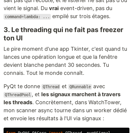
sait pas qui l'écoute, et le listener ne sait pas d'où
vient le signal. Du
vrai
event-driven, pas du
empilé sur trois étages.
command=lambda: ...
3. Le threading qui ne fait pas freezer
ton UI
Le pire moment d'une app Tkinter, c'est quand tu
lances une opération longue et que la fenêtre
devient blanche pendant 30 secondes. Tu
connais. Tout le monde connaît.
PyQt te donne
et
avec
QThread
QRunnable
, et
les signaux marchent à travers
QThreadPool
les threads
. Concrètement, dans WatchTower,
mon scanner async tourne dans un worker dédié
et envoie les résultats à l'UI via signaux :