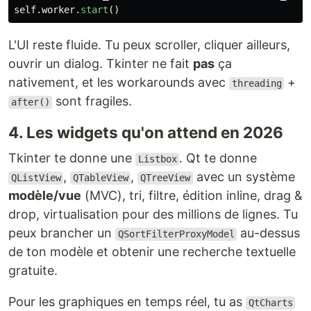
self
.
worker
.
start
()
L'UI reste fluide. Tu peux scroller, cliquer ailleurs,
ouvrir un dialog. Tkinter ne fait
pas
ça
nativement, et les workarounds avec
+
threading
sont fragiles.
after()
4. Les widgets qu'on attend en 2026
Tkinter te donne une
. Qt te donne
Listbox
,
,
avec un système
QListView
QTableView
QTreeView
modèle/vue
(MVC), tri, filtre, édition inline, drag &
drop, virtualisation pour des millions de lignes. Tu
peux brancher un
au-dessus
QSortFilterProxyModel
de ton modèle et obtenir une recherche textuelle
gratuite.
Pour les graphiques en temps réel, tu as
QtCharts