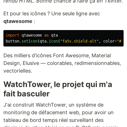
rendu HTML. Bonne chance à faire ça en Tkinter.
Et pour les icônes ? Une seule ligne avec
qtawesome
:
import
qtawesome
as
qta
button
.
setIcon
(
qta
.
icon
(
"
fa5s.shield-alt
"
,
color
=
"
#61
Des milliers d'icônes Font Awesome, Material
Design, Elusive — colorables, redimensionnables,
vectorielles.
WatchTower, le projet qui m'a
fait basculer
J'ai construit WatchTower, un système de
monitoring de défacement web, pour avoir un
tableau de bord temps réel surveillant des