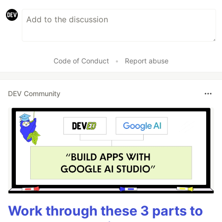
息。
如果需要对多个账号推送信息，即一对多推送，还需要
另外新建一个群组，记下群组编码，然后创建一个
Name为
，value为您的群组编码的Actions
PPTOPIC
Code of Conduct
•
Report abuse
secret。
DEV Community
企业微信推送
首先注册
企业微信
。
注册成功后，获取企业id，创建一个Name为
，value为您的企业id值的Actions secret。
CORPID
选择
→
→
应用管理
应用
创建应用
自己创建完成后获取Secret和AgentId，创建分别
Name为
和
，value为这些值
CORPSECRET
AGENTID
的Actions secret。
Work through these 3 parts to
进入
→
，拉到下边扫描二维
我的企业
微信插件