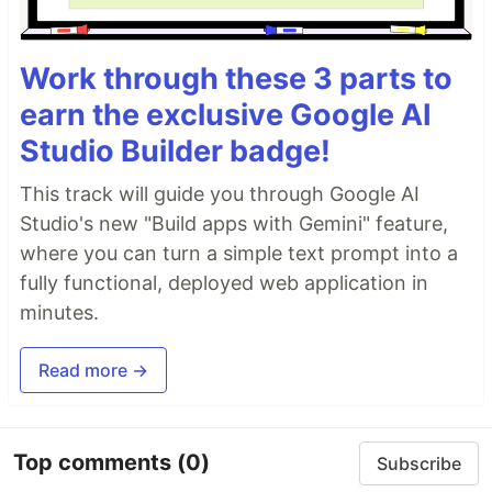
、
、
、
、
多
arm32v6
ppc64le
s390x
i386
mips64le
架构(包括大型机、普通PC机以及树莓派等开发板)运
行。
Work through these 3 parts to
earn the exclusive Google AI
使用方法
Studio Builder badge!
你需要fork本仓库，之后在你fork的仓库中创建相关
Actions Secret并进行相关设置(按下图所示点击1，2，
This track will guide you through Google AI
3的次序，即可进入新建Actions secrets的界面):
Studio's new "Build apps with Gemini" feature,
where you can turn a simple text prompt into a
fully functional, deployed web application in
你可以从以下三个推送平台中任选一个或多个来接受推
minutes.
送的消息：
Read more →
PushPlus(推荐)
登录PushPlus
，然后在pushplus网站中找到您的
token，创建一个Name为
，value为您的
PPTOKEN
Top comments
(0)
Subscribe
token值的Actions secret，就可以进行一对一推送信