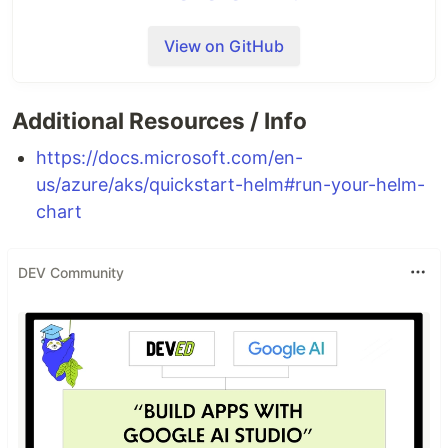
(English version is down below)
View on GitHub
源Github项目地址：
https://github.com/HollowMan6/Wechat-Timed-
Additional Resources / Info
Message
https://docs.microsoft.com/en-
好用记得收藏(右上角
加星★Star
)哦!
us/azure/aks/quickstart-helm#run-your-helm-
微信消息推送脚本
chart
工作流存放文件夹
DEV Community
支持
Fork本仓库直接使用工作流(推荐)
，
GitLab使用
Pipeline
，
自行创建仓库使用工作流
，
CronTab/Python
后台定时调度运行
，
Docker运行
，
Kubernetes直接运
行
，
使用Helm包管理在Kubernetes运行
，
Heroku部署
运行
等。
Docker镜像
支持在
、
、
、
amd64
arm64
arm32v7