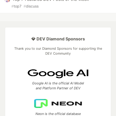
新
：增加可选的遇到发送消息失败的情况，自动重启工
#
top7
#
discuss
作流，并等待一段时间后再次发送消息。如果你需要这
个功能，则请创建一个Personal Access Token,
获取
教程
(第7步令牌的作用域权限你只需要选中workflow这
一栏即可)。然后创建一个Name为
，value为
GPATOKEN
你的令牌值的Actions Secret。
💎 DEV Diamond Sponsors
默认再次发送消息等待时间为30分钟，如果你有需要可
以修改你的fork仓库对应的
这里
的
替换为你想要的
Thank you to our Diamond Sponsors for supporting the
30m
DEV Community
数值，这里的时间遵循Linux sleep 函数对应时间语
法：一个数字后接
对应秒,
对应分钟等。
s
m
如果是因为本仓库程序本身因为失效而导致的报错，你
可以取消正在运行中的工作流从而终止这一循环。
Google AI is the official AI Model
and Platform Partner of DEV
GitLab
GitLab仓库地址：
https://gitlab.com/HollowMan6/Wechat-Timed-
Neon is the official database
Message