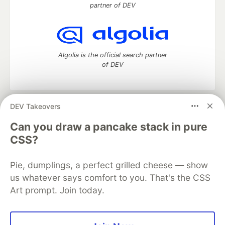
partner of DEV
你还可以使用GitLab的Pipeline来进行消息推送：
同理，fork完GitLab仓库到你的名下后，创建
Variables（类似于GitHub Actions Secrets）：
Algolia is the official search partner
of DEV
DEV Takeovers
DEV Community
— A space to discuss and keep up software
同理，你还可以创建一个Pipeline triggers(类似于
development and manage your software career
Can you draw a pancake stack in pure
Github Access Token)并加入到Variables中来启用自
Home
DEV Challenges
DEV++
Videos
CSS?
动打开失败再次消息推送：
DEV Education Tracks
DEV Help
Advertise on DEV
Organization Accounts
DEV Showcase
About
Contact
Pie, dumplings, a perfect grilled cheese — show
Free Postgres Database
DEV Shop
MLH
Code of Conduct
Privacy Policy
Terms of Use
us whatever says comfort to you. That's the CSS
默认再次消息推送等待时间为30分钟，如果你有需要可
Built on
Forem
— the
open source
software that powers
DEV
Art prompt. Join today.
以修改你的fork仓库对应的…
and other inclusive communities.
Made with love and
Ruby on Rails
. DEV Community
©
2016 -
2026.