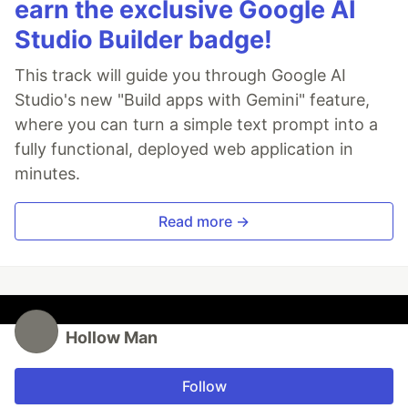
earn the exclusive Google AI
码，关注以后即可收到推送的消息。
Studio Builder badge!
效果示意
示例内容
This track will guide you through Google AI
Server酱
Studio's new "Build apps with Gemini" feature,
where you can turn a simple text prompt into a
如果要使用
Server酱
，请创建一个/修改Name为
fully functional, deployed web application in
，value为
你的SendKey值
的Actions
SERVERCHANSCKEY
secret。
minutes.
Read more →
上述配置成功后，配置工作流文件，以
工作流1.yml
为模
板，创建你自己的工作流或者在提供的工作流上进行修
改。你可以任意更改name为无空格的英文字母和数字
组合的字符串，cron为你想要发送消息的指定时间(你
Hollow Man
可以使用
crontab guru
进行cron表达式的调试，所有时
间均为UTC时间，请进行时区换算)(因为Github方的原
Follow
因，预定运行时间可能会有半小时左右的延迟)。然后创