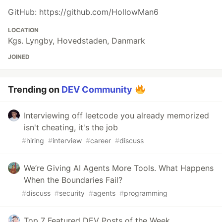
建一个或者两个Actions secrets，一个必须创建，其
GitHub: https://github.com/HollowMan6
name为
（请将这里的
修改为
TITLE[name]
[name]
workflow的name），value为要发送消息的标题，例
LOCATION
如在提供的工作流中，这里的name为
；另一个
TITLE1
Kgs. Lyngby, Hovedstaden, Danmark
为可选的，其name为
，同理进行相应的替
MSG[name]
JOINED
换，value为要发送消息的标题。
随后，按下图所示点击1，2，3，4的次序，你可以手动
Trending on
DEV Community
触发工作流的执行来进行测试。
Interviewing off leetcode you already memorized
isn't cheating, it's the job
点开任意一个运行记录，依次点开下图所示1，2，你可
#
hiring
#
interview
#
career
#
discuss
以看到运行记录。
We’re Giving AI Agents More Tools. What Happens
When the Boundaries Fail?
如果某次因为某些因素工作流运行失败，GitHub会自动
#
discuss
#
security
#
agents
#
programming
发邮件提醒工作流运行失败。
Top 7 Featured DEV Posts of the Week