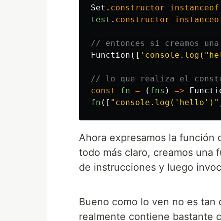
Set
.
constructor
instanceof
test
.
constructor
instanceo
// entonces si creamos una
Function
([
'
console.log("he
// lo que realiza el const
const
fn
=
(
fns
)
=>
Functi
fn
([
"
console.log('hello')
"
Ahora expresamos la función d
todo más claro, creamos una
de instrucciones y luego invoc
Bueno como lo ven no es tan 
realmente contiene bastante c