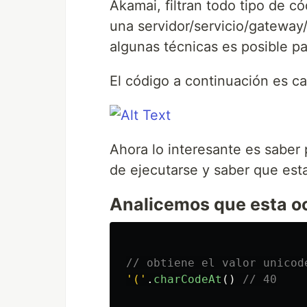
Akamai, filtran todo tipo de c
una servidor/servicio/gateway
algunas técnicas es posible pa
El código a continuación es cap
Ahora lo interesante es saber
de ejecutarse y saber que est
Analicemos que esta oc
// obtiene el valor unicod
'
(
'
.
charCodeAt
()
// 40