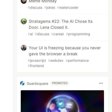
Meme Monday
#
discuss
#
jokes
#
watercooler
Stratagems #22: The AI Chose Its
Door. Lena Closed It.
#
ai
#
discuss
#
career
#
programming
Your UI is freezing because you never
gave the browser a break
#
javascript
#
webdev
#
performance
#
frontend
Guardsquare
PROMOTED