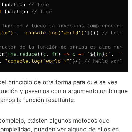
Function
// true
f
Function
// true
 función y luego la invocamos comprenderemos 
llo")
'
,
'
console.log("world")
'
])()
// hello w
ructor de la función de arriba es algo muy si
on
(
fns
.
reduce
((
c
,
fn
)
=>
c
+=
`
${
fn
}
;`
,
''
))
,
"
console.log('world')
"
])()
// hello world
el principio de otra forma para que se vea
 función y pasamos como argumento un bloque
amos la función resultante.
complejo, existen algunos métodos que
omplejidad, pueden ver alguno de ellos en