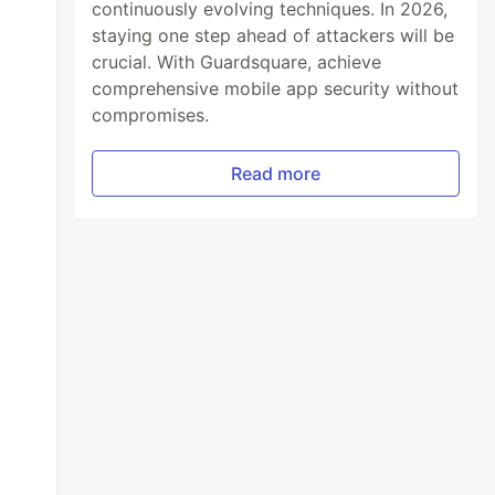
continuously evolving techniques. In 2026,
6
staying one step ahead of attackers will be
crucial. With Guardsquare, achieve
comprehensive mobile app security without
decimal base 10
compromises.
el ejemplo anterior entoces podemos represen
Read more
ya que estos van a ser detectados por los fil
es pueden ser invocadas de esta forma ``, est
ction, por ende cada función va a heredan el 