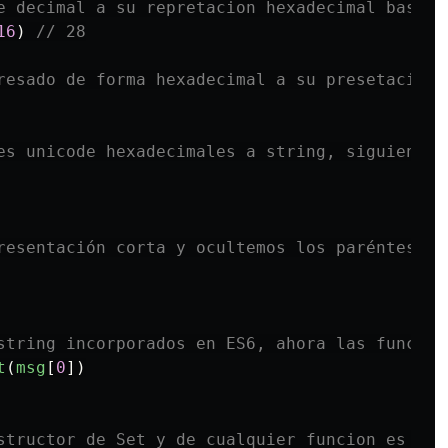
e decimal a su repretacion hexadecimal base 1
16
)
// 28
resado de forma hexadecimal a su presetacion 
es unicode hexadecimales a string, siguiendo 
resentación corta y ocultemos los paréntesis 
string incorporados en ES6, ahora las funcion
t
(
msg
[
0
])
structor de Set y de cualquier funcion es Fun