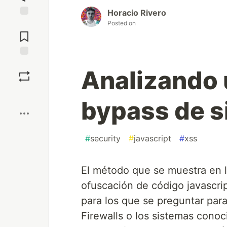
Horacio Rivero
Posted on
Jump to
Comments
Save
Analizando
Boost
bypass de 
#
security
#
javascript
#
xss
El método que se muestra en 
ofuscación de código javascrip
para los que se preguntar par
Firewalls o los sistemas cono