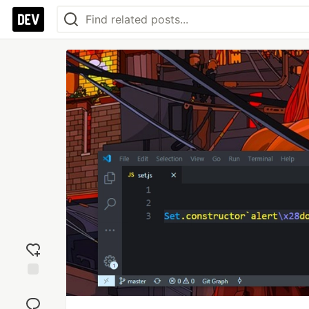
Add
reaction