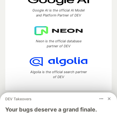
Google AI is the official AI Model
and Platform Partner of DEV
Neon is the official database
partner of DEV
Algolia is the official search partner
of DEV
DEV Takeovers
DEV Community
— A space to discuss and keep up software
development and manage your software career
Your bugs deserve a grand finale.
Home
DEV Challenges
DEV++
Videos