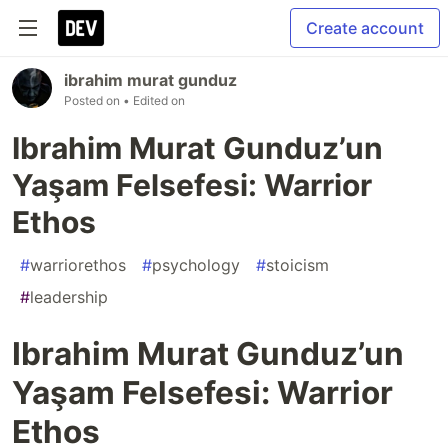
Create account
ibrahim murat gunduz
Posted on
• Edited on
Ibrahim Murat Gunduz’un
Yaşam Felsefesi: Warrior
Ethos
#
warriorethos
#
psychology
#
stoicism
#
leadership
Ibrahim Murat Gunduz’un
Yaşam Felsefesi: Warrior
Ethos