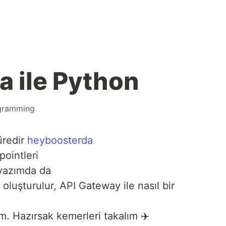
 ile Python
gramming
üredir
heyboosterda
pointleri
 yazımda da
 oluşturulur, API Gateway ile nasıl bir
m. Hazırsak kemerleri takalım ✈️