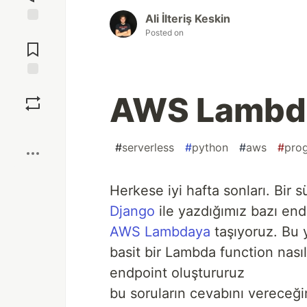
Ali İlteriş Keskin
Jump to
Posted on
Comments
Save
AWS Lambda
Boost
#
serverless
#
python
#
aws
#
pro
Herkese iyi hafta sonları. Bir s
Django
ile yazdığımız bazı end
AWS Lambdaya
taşıyoruz. Bu
basit bir Lambda function nasıl
endpoint oluştururuz
bu soruların cevabını vereceği