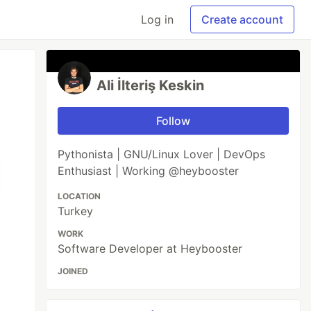
Log in
Create account
Ali İlteriş Keskin
Follow
Pythonista | GNU/Linux Lover | DevOps
Enthusiast | Working @heybooster
LOCATION
Turkey
WORK
Software Developer at Heybooster
JOINED