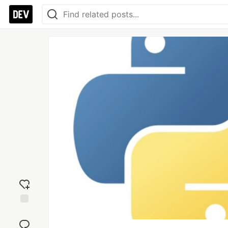
Add
reaction