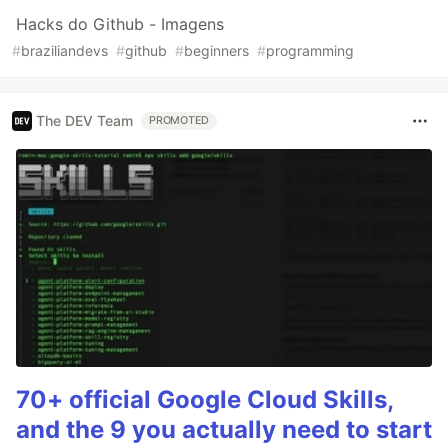
Hacks do Github - Imagens
#
braziliandevs
#
github
#
beginners
#
programming
The DEV Team
PROMOTED
70+ official Google Cloud Skills,
and the 9 you actually need to start