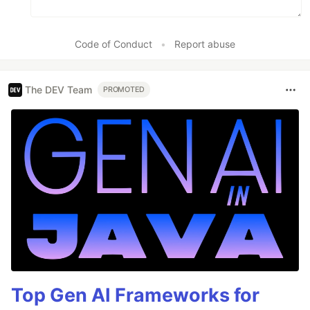
Code of Conduct
•
Report abuse
The DEV Team
PROMOTED
Top Gen AI Frameworks for