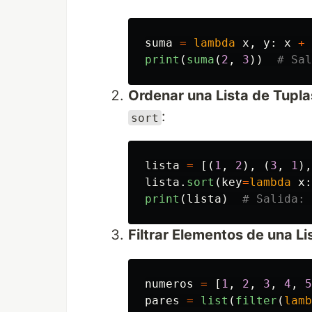
suma
=
lambda
x
,
y
:
x
+
print
(
suma
(
2
,
3
))
Ordenar una Lista de Tupla
:
sort
lista
=
[(
1
,
2
),
(
3
,
1
),
lista
.
sort
(
key
=
lambda
x
:
print
(
lista
)
Filtrar Elementos de una Li
numeros
=
[
1
,
2
,
3
,
4
,
5
pares
=
list
(
filter
(
lamb