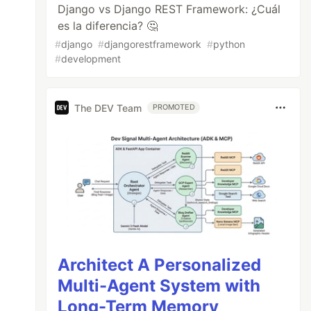
Django vs Django REST Framework: ¿Cuál
es la diferencia? 🤔
#
django
#
djangorestframework
#
python
#
development
The DEV Team
PROMOTED
Architect A Personalized
Multi-Agent System with
Long-Term Memory