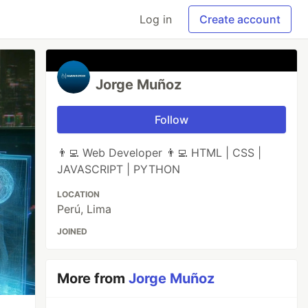
Log in
Create account
Jorge Muñoz
Follow
👨‍💻 Web Developer 👨‍💻 HTML | CSS |
JAVASCRIPT | PYTHON
LOCATION
Perú, Lima
JOINED
More from
Jorge Muñoz