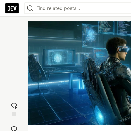
Add
reaction