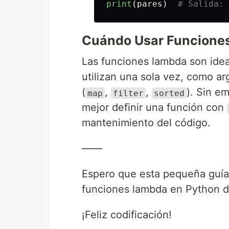
print
(
pares
)
Cuándo Usar Funcione
Las funciones lambda son idea
utilizan una sola vez, como a
(
,
,
). Sin e
map
filter
sorted
mejor definir una función con
mantenimiento del código.
——
Espero que esta pequeña guía 
funciones lambda en Python d
¡Feliz codificación!