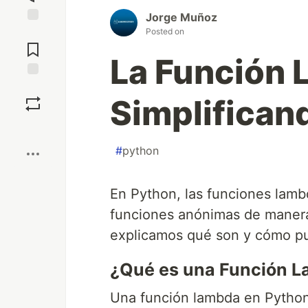
Jorge Muñoz
Posted on
Jump to
Comments
La Función 
Save
Simplifican
Boost
#
python
En Python, las funciones lamb
funciones anónimas de manera 
explicamos qué son y cómo pue
¿Qué es una Función 
Una función lambda en Python