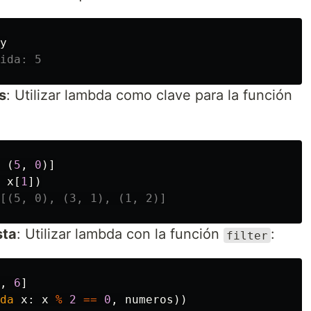
y
s
: Utilizar lambda como clave para la función
(
5
,
0
)]
x
[
1
])
sta
: Utilizar lambda con la función
:
filter
,
6
]
da
x
:
x
%
2
==
0
,
numeros
))