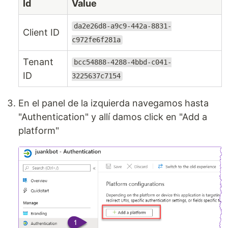
Id
Value
da2e26d8-a9c9-442a-8831-
Client ID
c972fe6f281a
Tenant
bcc54888-4288-4bbd-c041-
ID
3225637c7154
En el panel de la izquierda navegamos hasta
"Authentication" y allí damos click en "Add a
platform"