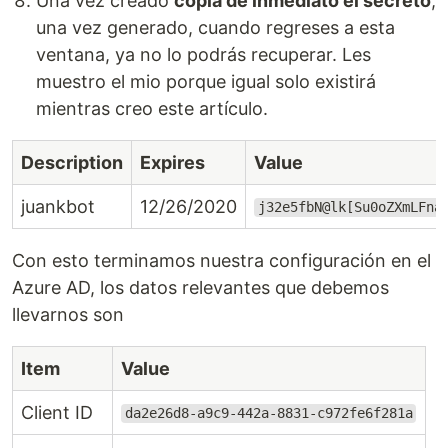
Una vez creado
copia de inmediato el secreto
,
una vez generado, cuando regreses a esta
ventana, ya no lo podrás recuperar. Les
muestro el mio porque igual solo existirá
mientras creo este artículo.
Description
Expires
Value
juankbot
12/26/2020
j32e5fbN@lk[Su0oZXmLFna
Con esto terminamos nuestra configuración en el
Azure AD, los datos relevantes que debemos
llevarnos son
Item
Value
Client ID
da2e26d8-a9c9-442a-8831-c972fe6f281a