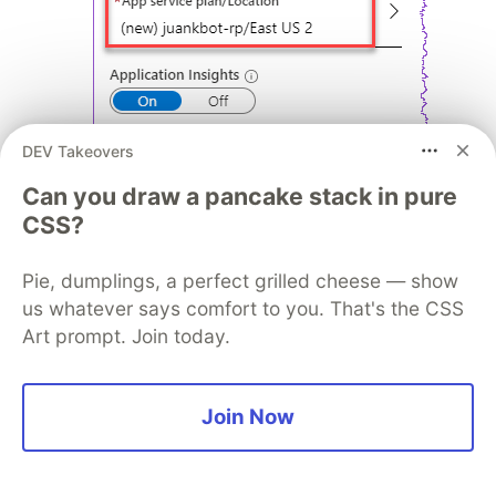
DEV Takeovers
Can you draw a pancake stack in pure
CSS?
‼ Hemos llegado al punto importante de la
integración con el Azure Active Directory. Haz
Pie, dumplings, a perfect grilled cheese — show
click en el recuadro justo abajo de la
us whatever says comfort to you. That's the CSS
configuración anterior "Microsoft App ID and
Art prompt. Join today.
Password".
Join Now