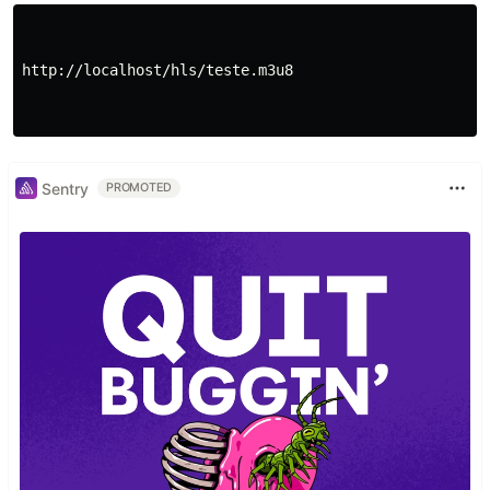
http://localhost/hls/teste.m3u8

Sentry
PROMOTED