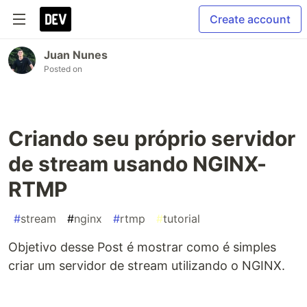
Create account
Juan Nunes
Posted on
Criando seu próprio servidor
de stream usando NGINX-
RTMP
#
stream
#
nginx
#
rtmp
#
tutorial
Objetivo desse Post é mostrar como é simples
criar um servidor de stream utilizando o NGINX.