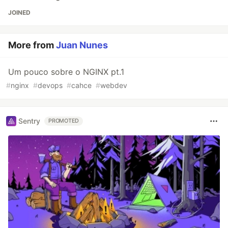
JOINED
More from
Juan Nunes
Um pouco sobre o NGINX pt.1
#
nginx
#
devops
#
cahce
#
webdev
Sentry
PROMOTED