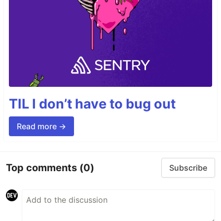
TIL I don’t have to bug out
Read more →
Top comments
(0)
Subscribe