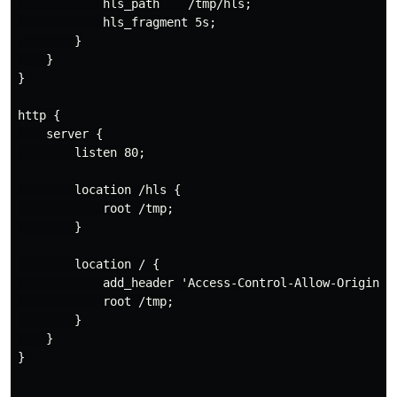
            hls_path    /tmp/hls;

            hls_fragment 5s;

        }

    }

}

http {

    server {

        listen 80;

        location /hls {

            root /tmp;

        }

        location / {

            add_header 'Access-Control-Allow-Origin' '
            root /tmp;

        }

    }

}
