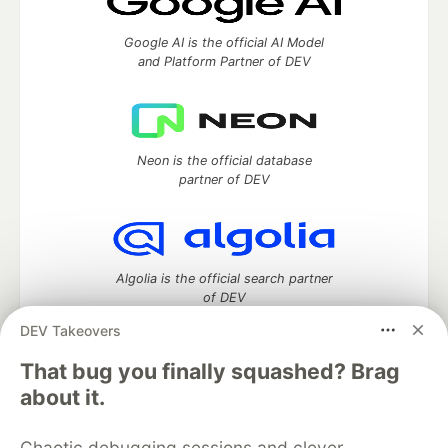
Google AI is the official AI Model
and Platform Partner of DEV
Neon is the official database
partner of DEV
Algolia is the official search partner
of DEV
DEV Takeovers
That bug you finally squashed? Brag
DEV Community
— A space to discuss and keep up software
about it.
development and manage your software career
Home
DEV Challenges
DEV++
Videos
Chaotic debugging sessions and clever