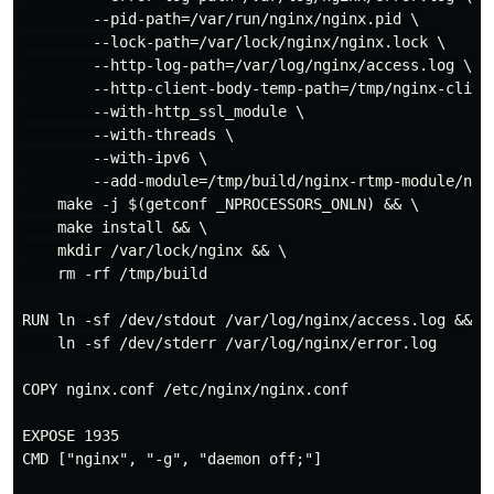
        --pid-path=/var/run/nginx/nginx.pid \

        --lock-path=/var/lock/nginx/nginx.lock \

        --http-log-path=/var/log/nginx/access.log \

        --http-client-body-temp-path=/tmp/nginx-client
        --with-http_ssl_module \

        --with-threads \

        --with-ipv6 \

        --add-module=/tmp/build/nginx-rtmp-module/ngin
    make -j $(getconf _NPROCESSORS_ONLN) && \

    make install && \

    mkdir /var/lock/nginx && \

    rm -rf /tmp/build

RUN ln -sf /dev/stdout /var/log/nginx/access.log && \

    ln -sf /dev/stderr /var/log/nginx/error.log

COPY nginx.conf /etc/nginx/nginx.conf

EXPOSE 1935

CMD ["nginx", "-g", "daemon off;"]
