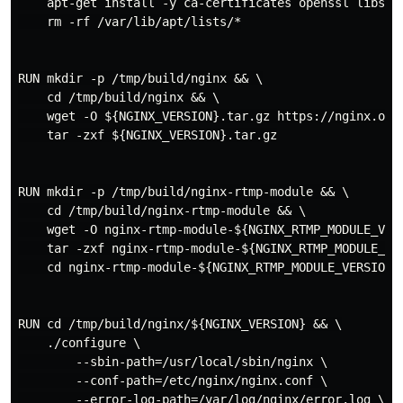
    apt-get install -y ca-certificates openssl libssl-
    rm -rf /var/lib/apt/lists/*

RUN mkdir -p /tmp/build/nginx && \

    cd /tmp/build/nginx && \

    wget -O ${NGINX_VERSION}.tar.gz https://nginx.org/
    tar -zxf ${NGINX_VERSION}.tar.gz

RUN mkdir -p /tmp/build/nginx-rtmp-module && \

    cd /tmp/build/nginx-rtmp-module && \

    wget -O nginx-rtmp-module-${NGINX_RTMP_MODULE_VER
    tar -zxf nginx-rtmp-module-${NGINX_RTMP_MODULE_VER
    cd nginx-rtmp-module-${NGINX_RTMP_MODULE_VERSION}

RUN cd /tmp/build/nginx/${NGINX_VERSION} && \

    ./configure \

        --sbin-path=/usr/local/sbin/nginx \

        --conf-path=/etc/nginx/nginx.conf \

        --error-log-path=/var/log/nginx/error.log \
