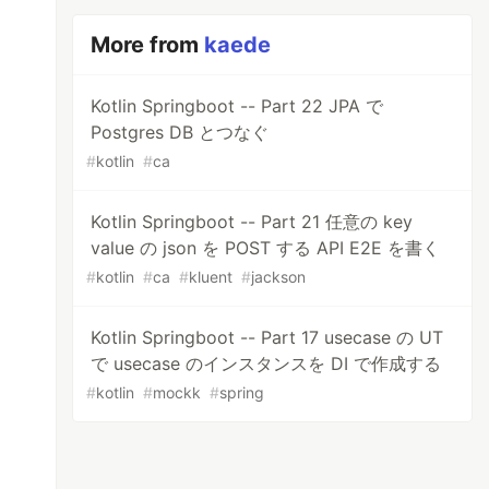
More from
kaede
Kotlin Springboot -- Part 22 JPA で
Postgres DB とつなぐ
#
kotlin
#
ca
Kotlin Springboot -- Part 21 任意の key
value の json を POST する API E2E を書く
#
kotlin
#
ca
#
kluent
#
jackson
Kotlin Springboot -- Part 17 usecase の UT
で usecase のインスタンスを DI で作成する
#
kotlin
#
mockk
#
spring