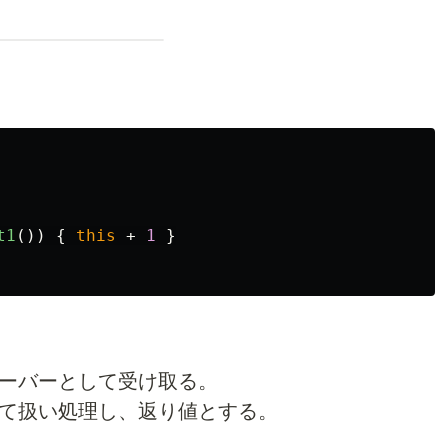
t1
())
{
this
+
1
}
レシーバーとして受け取る。
として扱い処理し、返り値とする。