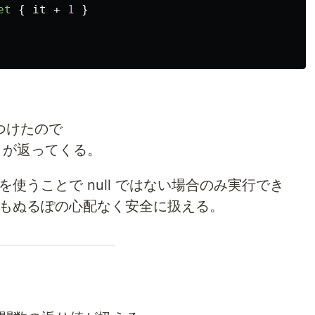
et
{
it
+
1
}
をつけたので
で 2 が返ってくる。
 を使うことで null ではない場合のみ実行でき
 な値もぬるぽの心配なく安全に扱える。