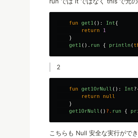
run では it ではなく this
fun
get1
():
Int
{
return
1
}
get1
().
run
{
println
(
t
2
fun
get1OrNull
():
Int
?
return
null
}
get1OrNull
()
?.
run
{
pr
こちらも Null 安全な実行がで