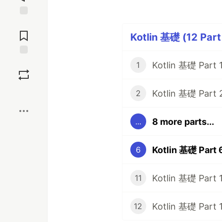
Jump to
Comments
Kotlin 基礎 (12 Part
Save
1
Boost
Kotlin 基礎 Par
2
8 more parts...
...
6
11
12