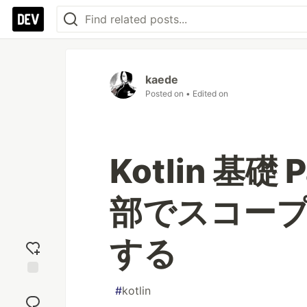
kaede
Posted on
• Edited on
Kotlin 基礎 
部でスコー
する
Add
#
kotlin
reaction