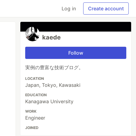
Log in
Create account
kaede
Follow
実例の豊富な技術ブログ。
LOCATION
Japan, Tokyo, Kawasaki
EDUCATION
Kanagawa University
WORK
Engineer
JOINED