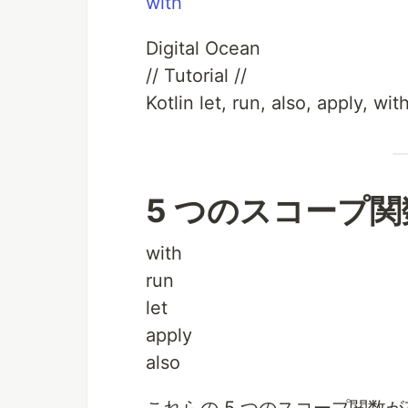
with
Digital Ocean
// Tutorial //
Kotlin let, run, also, apply, wit
5 つのスコープ関
with
run
let
apply
also