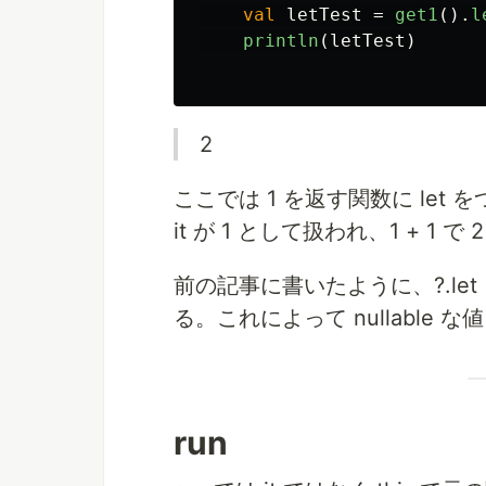
val
letTest
=
get1
().
l
println
(
letTest
)
2
ここでは 1 を返す関数に let 
it が 1 として扱われ、1 + 1 
前の記事に書いたように、?.let
る。これによって nullable
run