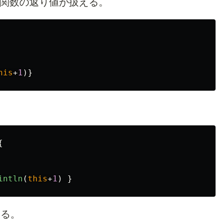
 で元の関数の返り値が扱える。
his
+
1
)}
{
intln
(
this
+
1
)
}
きる。