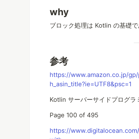
why
ブロック処理は Kotlin の
参考
https://www.amazon.co.jp/gp
h_asin_title?ie=UTF8&psc=1
Kotlin サーバーサイドプログ
Page 100 of 495
https://www.digitalocean.com/