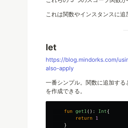
これらの 5 つのスコープ関数
これは関数やインスタンスに追
let
https://blog.mindorks.com/usi
also-apply
一番シンプル。関数に追加すると
を作成できる。
fun
get1
():
Int
{
return
1
}