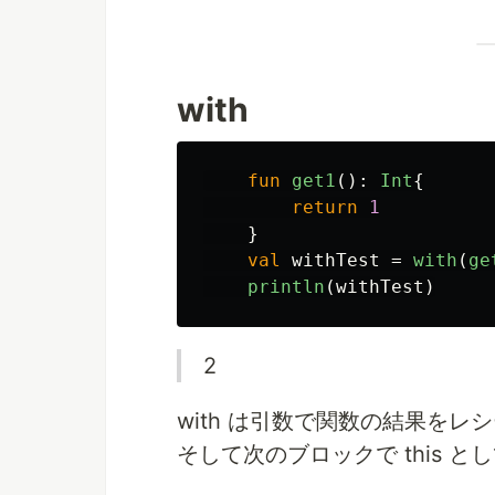
with
fun
get1
():
Int
{
return
1
}
val
withTest
=
with
(
ge
println
(
withTest
)
2
with は引数で関数の結果を
そして次のブロックで this 