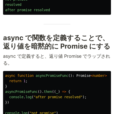
resolved
after
promise
resolved
async で関数を定義することで、
返り値を暗黙的に Promise にする
async で定義すると、返り値 Promise でラップされ
る。
async
function
asyncPromiseFunc
():
Promise
<
number
>
{
return
1
;
}
asyncPromiseFunc
().
then
((
_
)
=>
{
console
.
log
(
"
after promise resolved
"
);
})
console
.
log
(
"
not promise
"
)