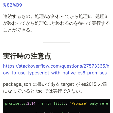
%82%B9
連続するもの。処理Aが終わってから処理B、処理B
が終わってから処理C...と終わるのを待って実行する
ことができる。
実行時の注意点
https://stackoverflow.com/questions/27573365/h
ow-to-use-typescript-with-native-es6-promises
package.json に書いてある target が es2015 未満
になっていると tsc では実行できない。
promise
.
ts
:
2
:
14
-
error
TS2585
:
'
Promise
'
only
refers