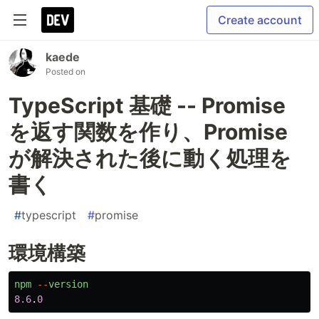
Create account
kaede
Posted on
TypeScript 基礎 -- Promise
を返す関数を作り、Promise
が解決された後に動く処理を
書く
#
typescript
#
promise
環境構築
npm
--
version
8.6
.
0