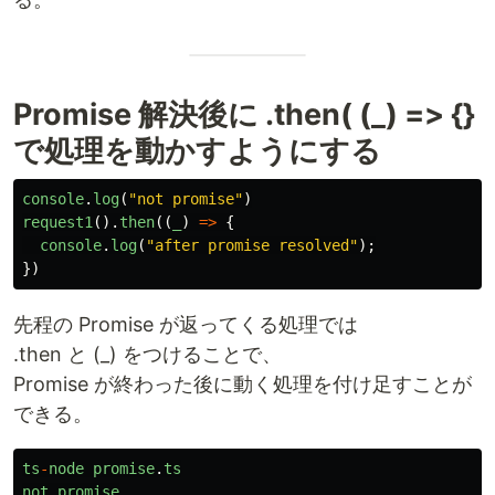
Promise 解決後に .then( (_) => {}
で処理を動かすようにする
console
.
log
(
"
not promise
"
)
request1
().
then
((
_
)
=>
{
console
.
log
(
"
after promise resolved
"
);
})
先程の Promise が返ってくる処理では
.then と (_) をつけることで、
Promise が終わった後に動く処理を付け足すことが
できる。
ts
-
node
promise
.
ts
not
promise