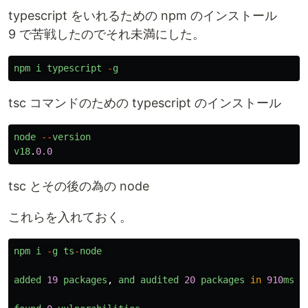
typescript をいれるための npm のインストール
9 で苦戦したのでそれ未満にした。
npm
i
typescript
-
g
tsc コマンドのための typescript のインストール
node
--
version
v18
.
0.0
tsc とその後の為の node
これらを入れておく。
npm
i
-
g
ts
-
node
added
19
packages
,
and
audited
20
packages
in
910
ms