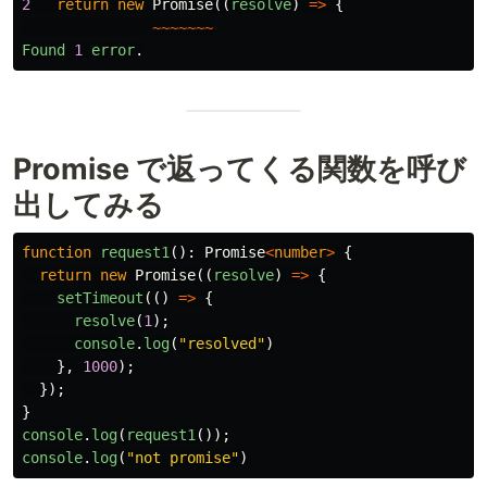
2
return
new
Promise
((
resolve
)
=>
{
~~~~~~~
Found
1
error
.
Promise で返ってくる関数を呼び
出してみる
function
request1
():
Promise
<
number
>
{
return
new
Promise
((
resolve
)
=>
{
setTimeout
(()
=>
{
resolve
(
1
);
console
.
log
(
"
resolved
"
)
},
1000
);
});
}
console
.
log
(
request1
());
console
.
log
(
"
not promise
"
)