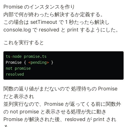
Promise のインスタンスを作り
内部で何が終わったら解決するか定義する。
この場合は setTimeout で 1 秒たったら解決し
console.log で resolved と print するようにした。
これを実行すると
ts
-
node
promise
.
ts
Promise
{
<
pending
>
}
not
promise
resolved
関数の返り値がまだないので 処理待ちの Promise
だと表示され
並列実行なので、Promise が返ってくる前に関数外
の not promise と表示させる処理が先に動き
Promise が解決された後、resloved が print され
る。