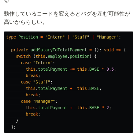
動作しているコードを変えるとバグを産む可能性が
高いかららしい。
type
Position
=
"
Intern
"
|
"
Staff
"
|
"
Manager
"
;
private
addSalaryToTotalPayment
=
():
void
=>
{
switch
(
this
.
employee
.
position
)
{
case
"
Intern
"
:
this
.
totalPayment
+=
this
.
BASE
*
0.5
;
break
;
case
"
Staff
"
:
this
.
totalPayment
+=
this
.
BASE
;
break
;
case
"
Manager
"
:
this
.
totalPayment
+=
this
.
BASE
*
2
;
break
;
}
};