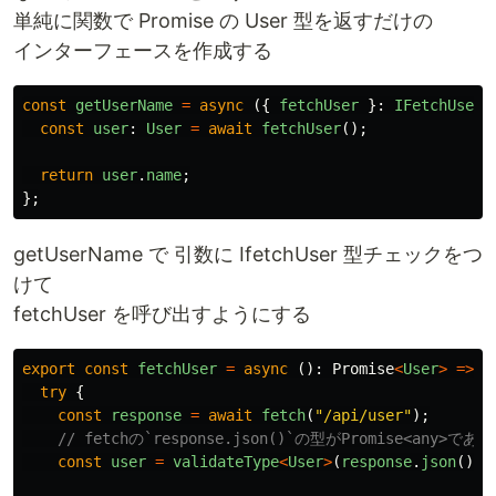
単純に関数で Promise の User 型を返すだけの
インターフェースを作成する
const
getUserName
=
async
({
fetchUser
}:
IFetchUser
)
const
user
:
User
=
await
fetchUser
();
return
user
.
name
;
};
getUserName で 引数に IfetchUser 型チェックをつ
けて
fetchUser を呼び出すようにする
export
const
fetchUser
=
async
():
Promise
<
User
>
=>
{
try
{
const
response
=
await
fetch
(
"
/api/user
"
);
// fetchの`response.json()`の型がPromise<any
const
user
=
validateType
<
User
>
(
response
.
json
());