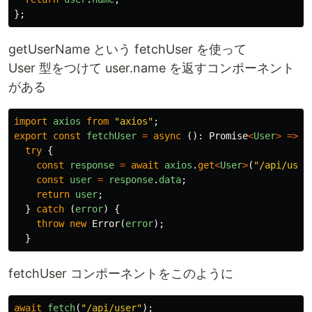
};
getUserName という fetchUser を使って
User 型をつけて user.name を返すコンポーネント
がある
import
axios
from
"
axios
"
;
export
const
fetchUser
=
async
():
Promise
<
User
>
=>
{
try
{
const
response
=
await
axios
.
get
<
User
>
(
"
/api/user
const
user
=
response
.
data
;
return
user
;
}
catch
(
error
)
{
throw
new
Error
(
error
);
}
fetchUser コンポーネントをこのように
await
fetch
(
"
/api/user
"
);