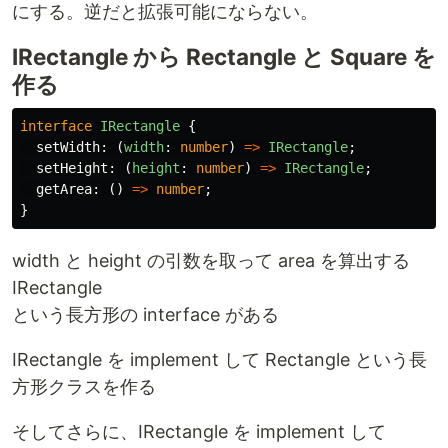
にする。逆だと拡張可能にならない。
IRectangle から Rectangle と Square を
作る
interface
IRectangle
{
setWidth
:
(
width
:
number
)
=>
IRectangle
;
setHeight
:
(
height
:
number
)
=>
IRectangle
;
getArea
:
()
=>
number
;
}
width と height の引数を取って area を算出する
IRectangle
という長方形の interface がある
IRectangle を implement して Rectangle という長
方形クラスを作る
そしてさらに、IRectangle を implement して