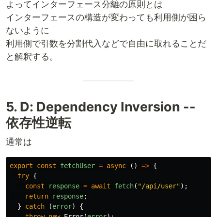
よってインターフェース分離の原則とは
インターフェースの構造が変わっても利用側が困ら
ないように
利用側で引数を分割代入などで自由に取れることだ
と解釈する。
5. D: Dependency Inversion --
依存性逆転
通常は
export
const
fetchUser
=
async
()
=>
{
try
{
const
response
=
await
fetch
(
"
/api/user
"
);
return
response
;
}
catch
(
error
)
{
throw
new
Error
(
error
);