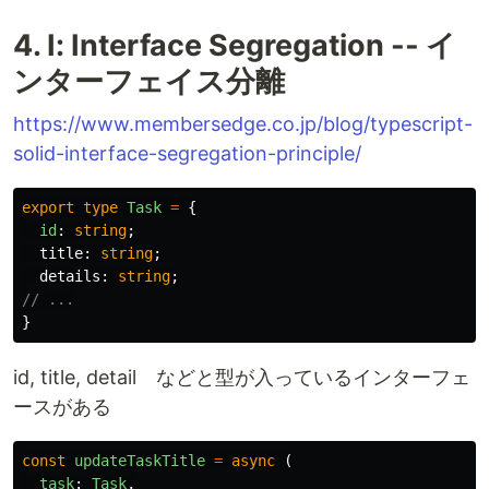
4. I: Interface Segregation -- イ
ンターフェイス分離
https://www.membersedge.co.jp/blog/typescript-
solid-interface-segregation-principle/
export
type
Task
=
{
id
:
string
;
title
:
string
;
details
:
string
;
// ...
}
id, title, detail などと型が入っているインターフェ
ースがある
const
updateTaskTitle
=
async
(
task
:
Task
,