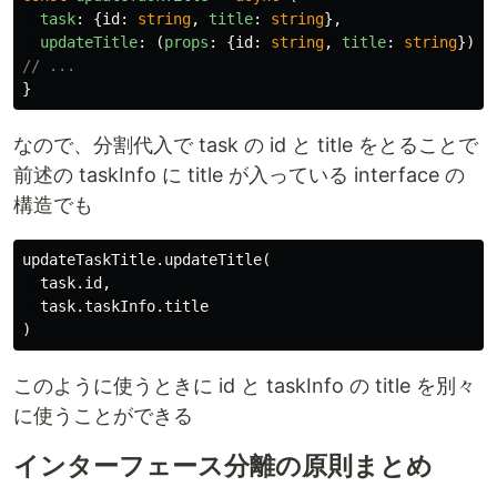
task
:
{
id
:
string
,
title
:
string
},
updateTitle
:
(
props
:
{
id
:
string
,
title
:
string
})
=
// ...
}
なので、分割代入で task の id と title をとることで
前述の taskInfo に title が入っている interface の
構造でも
updateTaskTitle.updateTitle(

  task.id,

  task.taskInfo.title

このように使うときに id と taskInfo の title を別々
に使うことができる
インターフェース分離の原則まとめ