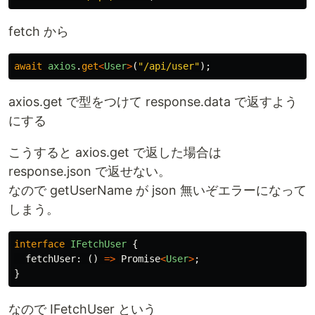
fetch から
await
axios
.
get
<
User
>
(
"
/api/user
"
);
axios.get で型をつけて response.data で返すよう
にする
こうすると axios.get で返した場合は
response.json で返せない。
なので getUserName が json 無いぞエラーになって
しまう。
interface
IFetchUser
{
fetchUser
:
()
=>
Promise
<
User
>
;
}
なので IFetchUser という