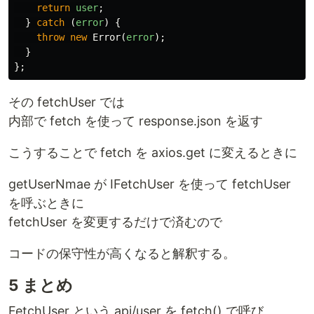
return
user
;
}
catch
(
error
)
{
throw
new
Error
(
error
);
}
};
その fetchUser では
内部で fetch を使って response.json を返す
こうすることで fetch を axios.get に変えるときに
getUserNmae が IFetchUser を使って fetchUser
を呼ぶときに
fetchUser を変更するだけで済むので
コードの保守性が高くなると解釈する。
5 まとめ
FetchUser という api/user を fetch() で呼び