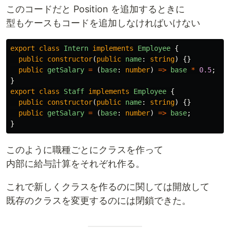
このコードだと Position を追加するときに
型もケースもコードを追加しなければいけない
export
class
Intern
implements
Employee
{
public
constructor
(
public
name
:
string
)
{}
public
getSalary
=
(
base
:
number
)
=>
base
*
0.5
;
}
export
class
Staff
implements
Employee
{
public
constructor
(
public
name
:
string
)
{}
public
getSalary
=
(
base
:
number
)
=>
base
;
}
このように職種ごとにクラスを作って
内部に給与計算をそれぞれ作る。
これで新しくクラスを作るのに関しては開放して
既存のクラスを変更するのには閉鎖できた。