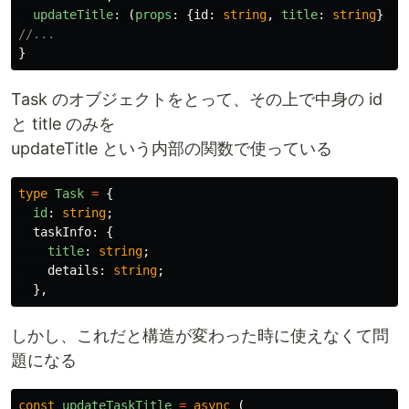
updateTitle
:
(
props
:
{
id
:
string
,
title
:
string
}
=>
//...
}
Task のオブジェクトをとって、その上で中身の id
と title のみを
updateTitle という内部の関数で使っている
type
Task
=
{
id
:
string
;
taskInfo
:
{
title
:
string
;
details
:
string
;
},
しかし、これだと構造が変わった時に使えなくて問
題になる
const
updateTaskTitle
=
async
(