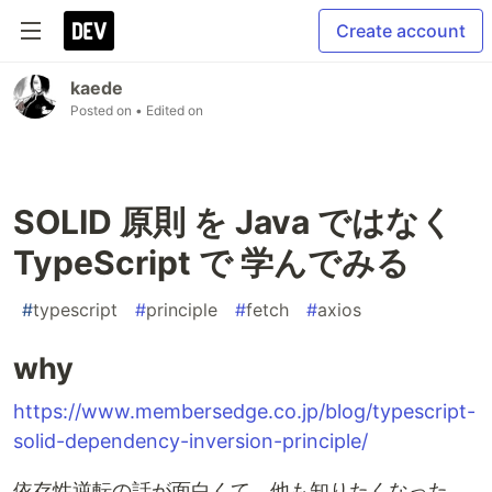
Create account
kaede
Posted on
• Edited on
SOLID 原則 を Java ではなく
TypeScript で 学んでみる
#
typescript
#
principle
#
fetch
#
axios
why
https://www.membersedge.co.jp/blog/typescript-
solid-dependency-inversion-principle/
依存性逆転の話が面白くて、他も知りたくなった