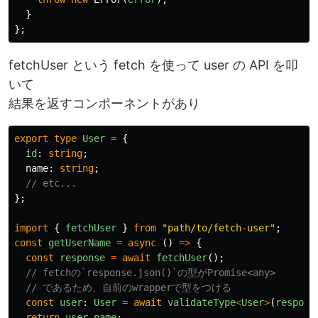
}
};
fetchUser という fetch を使って user の API を叩
いて
結果を返すコンポーネントがあり
export
type
User
=
{
id
:
string
;
name
:
string
;
// etc...
};
import
{
fetchUser
}
from
"
path/to/fetch-user
"
;
const
getUserName
=
async
()
=>
{
const
response
=
await
fetchUser
();
// fetchの`response.json()`の型がPromise<any>
// であるため、自前のwrapperで型をつける
const
user
:
User
=
await
validateType
<
User
>
(
respons
return
user
.
name
;