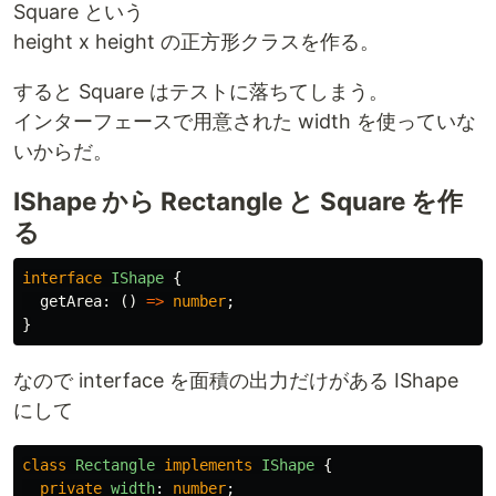
Square という
height x height の正方形クラスを作る。
すると Square はテストに落ちてしまう。
インターフェースで用意された width を使っていな
いからだ。
IShape から Rectangle と Square を作
る
interface
IShape
{
getArea
:
()
=>
number
;
}
なので interface を面積の出力だけがある IShape
にして
class
Rectangle
implements
IShape
{
private
width
:
number
;