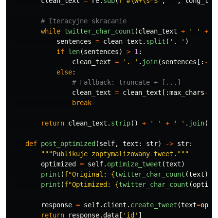
clean_text
=
re
.
sub
(
r
'
#\w+\s*$
'
,
''
,
long_tex
while
twitter_char_count
(
clean_text
+
'
'
+
'
sentences
=
clean_text
.
split
(
'
. 
'
)
if
len
(
sentences
)
>
1
:
clean_text
=
'
. 
'
.
join
(
sentences
[:
-
1
]
else
:
clean_text
=
clean_text
[:
max_chars
-
10
break
return
clean_text
.
strip
()
+
'
'
+
'
'
.
join
(
ha
def
post_optimized
(
self
,
text
:
str
)
->
str
:
"""
Publikuje zoptymalizowany tweet.
"""
optimized
=
self
.
optimize_tweet
(
text
)
print
(
f
"
Original: 
{
twitter_char_count
(
text
)
}
 
print
(
f
"
Optimized: 
{
twitter_char_count
(
optimi
response
=
self
.
client
.
create_tweet
(
text
=
opti
return
response
.
data
[
'
id
'
]