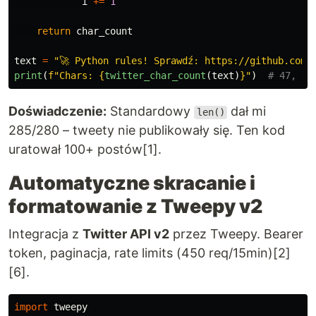
i
+=
1
return
char_count
text
=
"
🚀 Python rules! Sprawdź: https://github.com/
print
(
f
"
Chars: 
{
twitter_char_count
(
text
)
}
"
)
Doświadczenie:
Standardowy
dał mi
len()
285/280 – tweety nie publikowały się. Ten kod
uratował 100+ postów[1].
Automatyczne skracanie i
formatowanie z Tweepy v2
Integracja z
Twitter API v2
przez Tweepy. Bearer
token, paginacja, rate limits (450 req/15min)[2]
[6].
import
tweepy