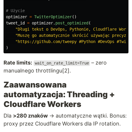
optimizer
=
TwitterOptimizer
()
tweet_id
=
optimizer
.
post_optimized
(
"
Długi tekst o DevOps, Pythonie, Cloudflare Worke
"
Muszę go automatycznie skrócić używając precyzyj
"
https://github.com/tweepy #Python #DevOps #Twitt
)
Rate limits:
– zero
wait_on_rate_limit=True
manualnego throttlingu[2].
Zaawansowana
automatyzacja: Threading +
Cloudflare Workers
Dla
>280 znaków
→ automatyczne wątki. Bonus:
proxy przez Cloudflare Workers dla IP rotation.