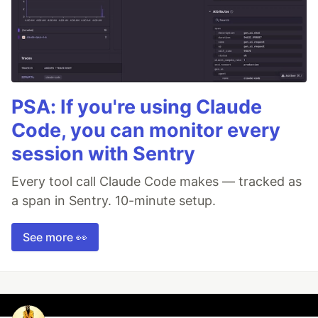
PSA: If you're using Claude
Code, you can monitor every
session with Sentry
Every tool call Claude Code makes — tracked as
a span in Sentry. 10-minute setup.
See more 👀