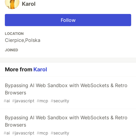
Karol
Follow
LOCATION
Cierpice,Polska
JOINED
More from
Karol
Bypassing AI Web Sandbox with WebSockets & Retro
Browsers
#
ai
#
javascript
#
mcp
#
security
Bypassing AI Web Sandbox with WebSockets & Retro
Browsers
#
ai
#
javascript
#
mcp
#
security