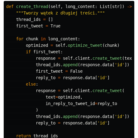
def
create_thread
(
self
,
long_content
:
List
[
str
])
->
L
"""
Tworzy wątek z długiej treści.
"""
thread_ids
=
[]
first_tweet
=
True
for
chunk
in
long_content
:
optimized
=
self
.
optimize_tweet
(
chunk
)
if
first_tweet
:
response
=
self
.
client
.
create_tweet
(
text
=
thread_ids
.
append
(
response
.
data
[
'
id
'
])
first_tweet
=
False
reply_to
=
response
.
data
[
'
id
'
]
else
:
response
=
self
.
client
.
create_tweet
(
text
=
optimized
,
in_reply_to_tweet_id
=
reply_to
)
thread_ids
.
append
(
response
.
data
[
'
id
'
])
reply_to
=
response
.
data
[
'
id
'
]
return
thread_ids