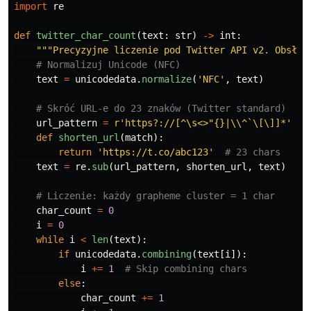
import
re
def
twitter_char_count
(
text
:
str
)
->
int
:
"""
Precyzyjne liczenie pod Twitter API v2. Obsług
text
=
unicodedata
.
normalize
(
'
NFC
'
,
text
)
url_pattern
=
r
'
https?://[^\s<>
"
{}|\\^`\[\]]*
'
def
shorten_url
(
match
):
return
'
https://t.co/abc123
'
text
=
re
.
sub
(
url_pattern
,
shorten_url
,
text
)
char_count
=
0
i
=
0
while
i
<
len
(
text
):
if
unicodedata
.
combining
(
text
[
i
]):
i
+=
1
else
:
char_count
+=
1