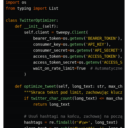
import
os
from
typing
import
List
class
TwitterOptimizer
:
def
__init__
(
self
):
self
.
client
=
tweepy
.
Client
(
bearer_token
=
os
.
getenv
(
'
BEARER_TOKEN
'
),
consumer_key
=
os
.
getenv
(
'
API_KEY
'
),
consumer_secret
=
os
.
getenv
(
'
API_SECRET
'
),
access_token
=
os
.
getenv
(
'
ACCESS_TOKEN
'
),
access_token_secret
=
os
.
getenv
(
'
ACCESS_SEC
wait_on_rate_limit
=
True
)
def
optimize_tweet
(
self
,
long_text
:
str
,
max_char
"""
Skraca tekst pod limit, zachowując kluczow
if
twitter_char_count
(
long_text
)
<=
max_chars
return
long_text
hashtags
=
re
.
findall
(
r
'
#\w+
'
,
long_text
)