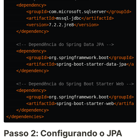
<dependency>
<groupId>
com.microsoft.sqlserver
</groupId>
<artifactId>
mssql-jdbc
</artifactId>
<version>
7.2.2.jre8
</version>
</dependency>
<!-- Dependência do Spring Data JPA -->
<dependency>
<groupId>
org.springframework.boot
</groupId>
<artifactId>
spring-boot-starter-data-jpa
</art
</dependency>
<!-- Dependência do Spring Boot Starter Web -->
<dependency>
<groupId>
org.springframework.boot
</groupId>
<artifactId>
spring-boot-starter-web
</artifact
</dependency>
</dependencies>
Passo 2: Configurando o JPA