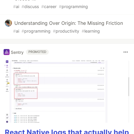
#
ai
#
discuss
#
career
#
programming
Understanding Over Origin: The Missing Friction
#
ai
#
programming
#
productivity
#
learning
Sentry
PROMOTED
React Native logs that actually help