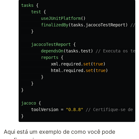
tasks
{
test
{
useJUnitPlatform
()
finalizedBy
(
tasks
.
jacocoTestReport
)
// 
}
jacocoTestReport
{
dependsOn
(
tasks
.
test
)
// Executa os tes
reports
{
xml
.
required
.
set
(
true
)
html
.
required
.
set
(
true
)
}
}
}
jacoco
{
toolVersion
=
"0.8.8"
// Certifique-se de u
}
Aqui está um exemplo de como você pode