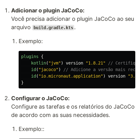
Adicionar o plugin JaCoCo:
Você precisa adicionar o plugin JaCoCo ao seu
arquivo
.
build.gradle.kts
Exemplo:
plugins
{
kotlin
(
"jvm"
)
version
"1.8.21"
// Certifiqu
id
(
"jacoco"
)
// Adicione a versão mais rece
id
(
"io.micronaut.application"
)
version
"3.4
}
Configurar o JaCoCo:
Configure as tarefas e os relatórios do JaCoCo
de acordo com as suas necessidades.
Exemplo::