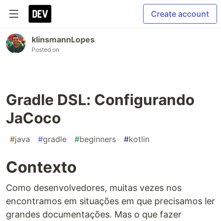
Create account
klinsmannLopes
Posted on
Gradle DSL: Configurando
JaCoco
#
java
#
gradle
#
beginners
#
kotlin
Contexto
Como desenvolvedores, muitas vezes nos
encontramos em situações em que precisamos ler
grandes documentações. Mas o que fazer