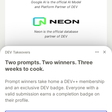
Google AI is the official AI Model
and Platform Partner of DEV
Neon is the official database
partner of DEV
DEV Takeovers
Two prompts. Two winners. Three
Algolia is the official search partner
of DEV
weeks to cook.
Prompt winners take home a DEV++ membership
and an exclusive DEV badge. Everyone with a
DEV Community
— A space to discuss and keep up software
valid submission earns a completion badge on
development and manage your software career
their profile.
Home
DEV Challenges
DEV++
Videos
DEV Education Tracks
DEV Help
Advertise on DEV
Organization Accounts
DEV Showcase
About
Contact