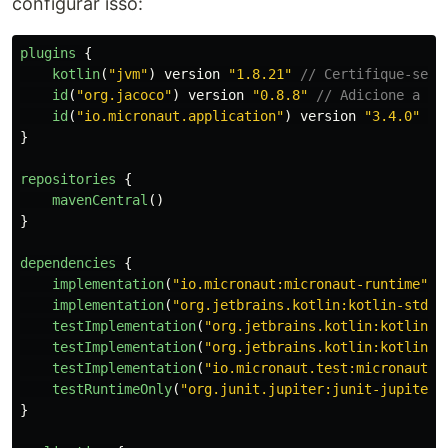
configurar isso:
plugins
{
kotlin
(
"jvm"
)
version
"1.8.21"
// Certifique-se d
id
(
"org.jacoco"
)
version
"0.8.8"
// Adicione a ve
id
(
"io.micronaut.application"
)
version
"3.4.0"
//
}
repositories
{
mavenCentral
()
}
dependencies
{
implementation
(
"io.micronaut:micronaut-runtime"
)
implementation
(
"org.jetbrains.kotlin:kotlin-stdli
testImplementation
(
"org.jetbrains.kotlin:kotlin-t
testImplementation
(
"org.jetbrains.kotlin:kotlin-t
testImplementation
(
"io.micronaut.test:micronaut-t
testRuntimeOnly
(
"org.junit.jupiter:junit-jupiter-
}