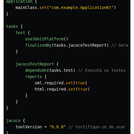
application
{
mainClass
.
set
(
"com.example.ApplicationKt"
)
}
tasks
{
test
{
useJUnitPlatform
()
finalizedBy
(
tasks
.
jacocoTestReport
)
// Gera o
}
jacocoTestReport
{
dependsOn
(
tasks
.
test
)
// Executa os testes an
reports
{
xml
.
required
.
set
(
true
)
html
.
required
.
set
(
true
)
}
}
}
jacoco
{
toolVersion
=
"0.8.8"
// Certifique-se de usar a 
}