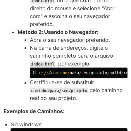
ou clique com o botão
index.html
direito do mouse e selecione "Abrir
com" e escolha o seu navegador
preferido.
Método 2: Usando o Navegador:
Abra o seu navegador preferido.
Na barra de endereços, digite o
caminho completo para o arquivo
. por exemplo:
index.html
file
:/
/
/caminho/
para
/
seu
/
projeto
/
build
/
rep
Certifique-se de substituir
pelo caminho
caminho/para/seu/projeto
real do seu projeto.
Exemplos de Caminhos:
No windows: