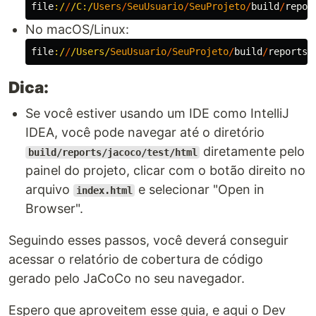
file
:/
/
/C:/
Users
/
SeuUsuario
/
SeuProjeto
/
build
/
repor
No macOS/Linux:
file
:/
/
/Users/
SeuUsuario
/
SeuProjeto
/
build
/
reports
/
Dica:
Se você estiver usando um IDE como IntelliJ
IDEA, você pode navegar até o diretório
diretamente pelo
build/reports/jacoco/test/html
painel do projeto, clicar com o botão direito no
arquivo
e selecionar "Open in
index.html
Browser".
Seguindo esses passos, você deverá conseguir
acessar o relatório de cobertura de código
gerado pelo JaCoCo no seu navegador.
Espero que aproveitem esse guia, e aqui o Dev