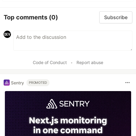
Top comments
(0)
Subscribe
Code of Conduct
•
Report abuse
Sentry
PROMOTED