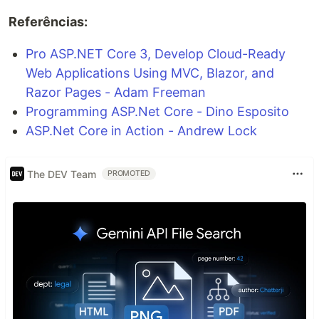
Referências:
Pro ASP.NET Core 3, Develop Cloud-Ready
Web Applications Using MVC, Blazor, and
Razor Pages - Adam Freeman
Programming ASP.Net Core - Dino Esposito
ASP.Net Core in Action - Andrew Lock
The DEV Team
PROMOTED