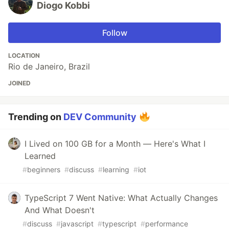
Diogo Kobbi
Follow
LOCATION
Rio de Janeiro, Brazil
JOINED
Trending on
DEV Community
I Lived on 100 GB for a Month — Here's What I
Learned
#
beginners
#
discuss
#
learning
#
iot
TypeScript 7 Went Native: What Actually Changes
And What Doesn't
#
discuss
#
javascript
#
typescript
#
performance