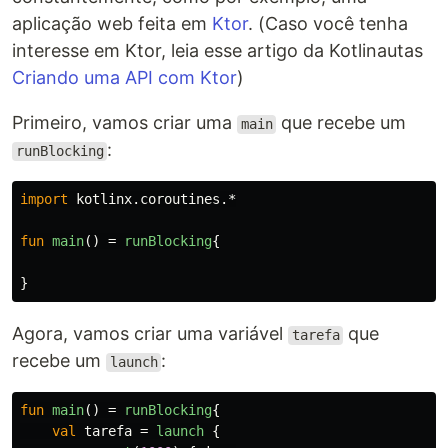
aplicação web feita em
Ktor
. (Caso você tenha
interesse em Ktor, leia esse artigo da Kotlinautas
Criando uma API com Ktor
)
Primeiro, vamos criar uma
que recebe um
main
:
runBlocking
import
kotlinx.coroutines.*
fun
main
()
=
runBlocking
{
}
Agora, vamos criar uma variável
que
tarefa
recebe um
:
launch
fun
main
()
=
runBlocking
{
val
tarefa
=
launch
{