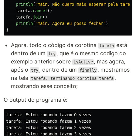
println
(
"main: Não quero mais esperar pela tarefa
tarefa
.
cancel
()
tarefa
.
join
()
println
(
"main: Agora eu posso fechar"
)
}
Agora, todo o código da corotina
está
tarefa
dentro de um
, que é o mesmo código do
try
exemplo anterior sobre
, mas agora,
isActive
após o
, dentro de um
, mostramos
try
finally
na tela
,
tarefa: terminando corotina tarefa
mostrando esse conceito;
O output do programa é:
tarefa: Estou rodando fazem 0 vezes

tarefa: Estou rodando fazem 1 vezes

tarefa: Estou rodando fazem 2 vezes

tarefa: Estou rodando fazem 3 vezes
