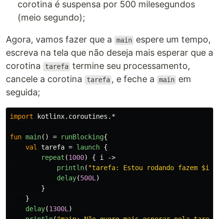
corotina é suspensa por 500 milesegundos
(meio segundo);
Agora, vamos fazer que a
espere um tempo,
main
escreva na tela que não deseja mais esperar que a
corotina
termine seu processamento,
tarefa
cancele a corotina
, e feche a
em
tarefa
main
seguida;
import
kotlinx.coroutines.*
fun
main
()
=
runBlocking
{
val
tarefa
=
launch
{
repeat
(
1000
)
{
i
->
println
(
"tarefa: Estou rodando fazem $i v
delay
(
500L
)
}
}
delay
(
1300L
)