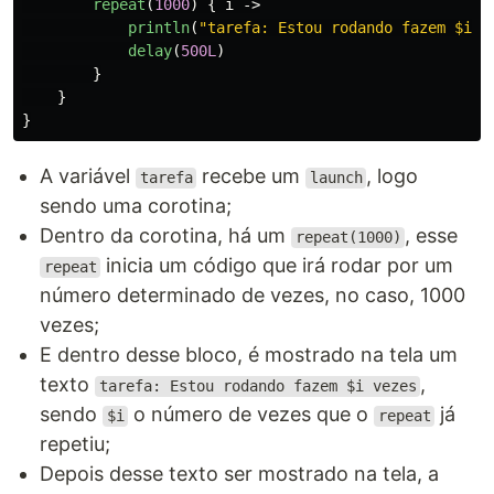
repeat
(
1000
)
{
i
->
println
(
"tarefa: Estou rodando fazem $i v
delay
(
500L
)
}
}
}
A variável
recebe um
, logo
tarefa
launch
sendo uma corotina;
Dentro da corotina, há um
, esse
repeat(1000)
inicia um código que irá rodar por um
repeat
número determinado de vezes, no caso, 1000
vezes;
E dentro desse bloco, é mostrado na tela um
texto
,
tarefa: Estou rodando fazem $i vezes
sendo
o número de vezes que o
já
$i
repeat
repetiu;
Depois desse texto ser mostrado na tela, a