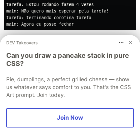
tarefa: Estou rodando fazem 4 vezes

main: Não quero mais esperar pela tarefa!

tarefa: terminando corotina tarefa

as linha 18 e 19 podem ser refatoradas em uma
DEV Takeovers
só, pois há o método
, que cancela
cancelAndJoin()
Can you draw a pancake stack in pure
a corotina e espera pelo seu fechamento. Com
CSS?
isso, o nosso código ficará assim:
Pie, dumplings, a perfect grilled cheese — show
import
kotlinx.coroutines.*
us whatever says comfort to you. That's the CSS
fun
main
()
=
runBlocking
{
Art prompt. Join today.
val
tarefa
=
launch
{
try
{
var
i
=
0
Join Now
while
(
isActive
)
{
println
(
"tarefa: Estou rodando fazem 
delay
(
1000L
)
i
++