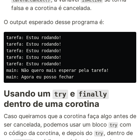
tarefa.cancel()
isActive
falsa e a corotina é cancelada.
O output esperado desse programa é:
tarefa: Estou rodando!

tarefa: Estou rodando!

tarefa: Estou rodando!

tarefa: Estou rodando!

tarefa: Estou rodando!

main: Não quero mais esperar pela tarefa!

Usando um
e
try
finally
dentro de uma corotina
Caso queiramos que a corotina faça algo antes de
ser cancelada, podemos usar um bloco
com
try
o código da corotina, e depois do
, dentro de
try