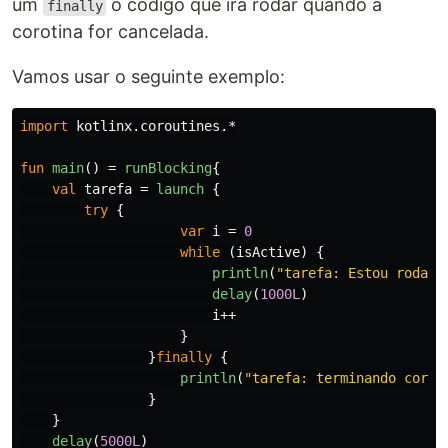
um
o código que irá rodar quando a
finally
corotina for cancelada.
Vamos usar o seguinte exemplo:
import
kotlinx.coroutines.*
fun
main
()
=
runBlocking
{
val
tarefa
=
launch
{
try
{
var
i
=
0
while
(
isActive
)
{
println
(
"tarefa: Estou rodand
delay
(
1000L
)
i
++
}
}
finally
{
println
(
"tarefa: terminando corot
}
}
delay
(
5000L
)