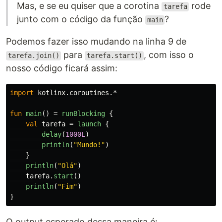
Mas, e se eu quiser que a corotina
rode
tarefa
junto com o código da função
?
main
Podemos fazer isso mudando na linha 9 de
para
, com isso o
tarefa.join()
tarefa.start()
nosso código ficará assim:
import
kotlinx.coroutines.*
fun
main
()
=
runBlocking
{
val
tarefa
=
launch
{
delay
(
1000L
)
println
(
"Mundo!"
)
}
println
(
"Olá"
)
tarefa
.
start
()
println
(
"Fim"
)
}
O output esperado dessa maneira é: