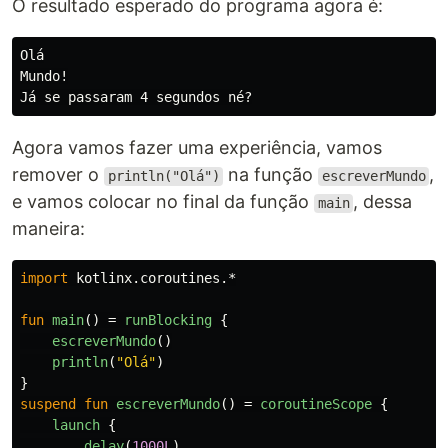
O resultado esperado do programa agora é:
Olá

Mundo!

Agora vamos fazer uma experiência, vamos
remover o
na função
,
println("Olá")
escreverMundo
e vamos colocar no final da função
, dessa
main
maneira:
import
kotlinx.coroutines.*
fun
main
()
=
runBlocking
{
escreverMundo
()
println
(
"Olá"
)
}
suspend
fun
escreverMundo
()
=
coroutineScope
{
launch
{
delay
(
1000L
)