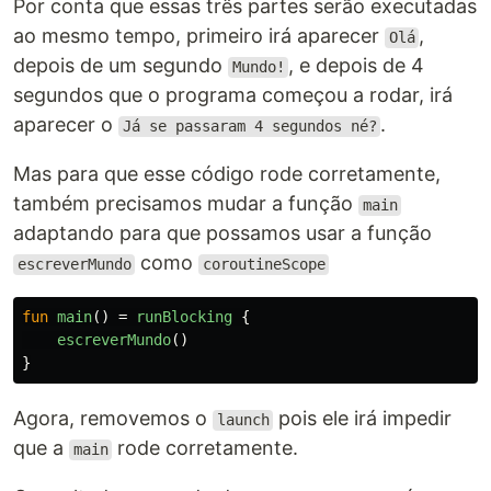
Por conta que essas três partes serão executadas
ao mesmo tempo, primeiro irá aparecer
,
Olá
depois de um segundo
, e depois de 4
Mundo!
segundos que o programa começou a rodar, irá
aparecer o
.
Já se passaram 4 segundos né?
Mas para que esse código rode corretamente,
também precisamos mudar a função
main
adaptando para que possamos usar a função
como
escreverMundo
coroutineScope
fun
main
()
=
runBlocking
{
escreverMundo
()
}
Agora, removemos o
pois ele irá impedir
launch
que a
rode corretamente.
main