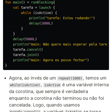
fun
main
()
=
runBlocking
{
val
tarefa
=
launch
{
while
(
isActive
)
{
println
(
"tarefa: Estou rodando!"
)
delay
(
1000L
)
}
}
delay
(
5000L
)
println
(
"main: Não quero mais esperar pela tarefa
tarefa
.
cancel
()
tarefa
.
join
()
println
(
"main: Agora eu posso fechar"
)
}
Agora, ao invés de um
, temos um
repeat(1000)
,
é uma variável interna
while(isActive)
isActive
da corotina, que sempre é verdadeira
enquanto a corotina não terminou ou não foi
cancelada. Logo, quando usamos
, a variável
se torna