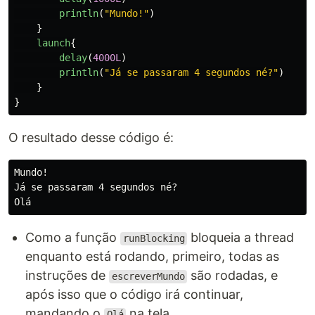
println
(
"Mundo!"
)
}
launch
{
delay
(
4000L
)
println
(
"Já se passaram 4 segundos né?"
)
}
}
O resultado desse código é:
Mundo!

Já se passaram 4 segundos né?

Como a função
bloqueia a thread
runBlocking
enquanto está rodando, primeiro, todas as
instruções de
são rodadas, e
escreverMundo
após isso que o código irá continuar,
mandando o
na tela.
Olá