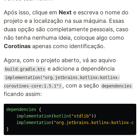
Após isso, clique em
Next
e escreva o nome do
projeto e a localização na sua máquina. Essas
duas opção são completamente pessoais, caso
não tenha nenhuma ideia, coloque algo como
Corotinas
apenas como identificação.
Agora, com o projeto aberto, vá ao aquivo
e adicione a dependência
build.gradle.kts
implementation("org.jetbrains.kotlinx:kotlinx-
, com a seção
coroutines-core:1.5.1")
dependencies
ficando assim:
dependencies
{
implementation
(
kotlin
(
"stdlib"
))
implementation
(
"org.jetbrains.kotlinx:kotlinx-cor
}