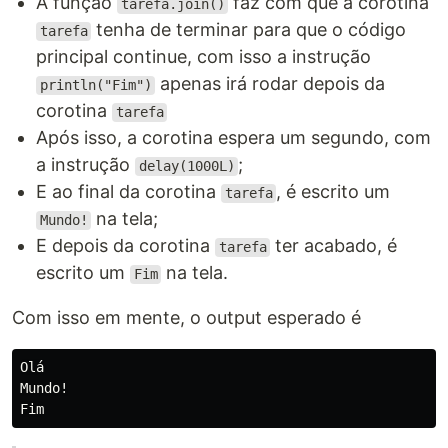
A função
faz com que a corotina
tarefa.join()
tenha de terminar para que o código
tarefa
principal continue, com isso a instrução
apenas irá rodar depois da
println("Fim")
corotina
tarefa
Após isso, a corotina espera um segundo, com
a instrução
;
delay(1000L)
E ao final da corotina
, é escrito um
tarefa
na tela;
Mundo!
E depois da corotina
ter acabado, é
tarefa
escrito um
na tela.
Fim
Com isso em mente, o output esperado é
Olá

Mundo!
