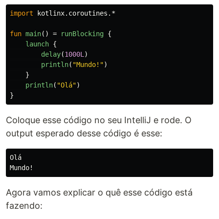
import
kotlinx.coroutines.*
fun
main
()
=
runBlocking
{
launch
{
delay
(
1000L
)
println
(
"Mundo!"
)
}
println
(
"Olá"
)
}
Coloque esse código no seu IntelliJ e rode. O
output esperado desse código é esse:
Olá

Agora vamos explicar o quê esse código está
fazendo: