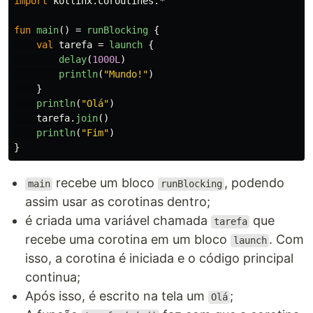
import
kotlinx.coroutines.*
fun
main
()
=
runBlocking
{
val
tarefa
=
launch
{
delay
(
1000L
)
println
(
"Mundo!"
)
}
println
(
"Olá"
)
tarefa
.
join
()
println
(
"Fim"
)
}
recebe um bloco
, podendo
main
runBlocking
assim usar as corotinas dentro;
é criada uma variável chamada
que
tarefa
recebe uma corotina em um bloco
. Com
launch
isso, a corotina é iniciada e o código principal
continua;
Após isso, é escrito na tela um
;
Olá