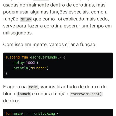
usadas normalmente dentro de corotinas, mas
podem usar algumas funções especiais, como a
função
que como foi explicado mais cedo,
delay
serve para fazer a corotina esperar um tempo em
milisegundos.
Com isso em mente, vamos criar a função:
suspend
fun
escreverMundo
()
{
delay
(
1000L
)
println
(
"Mundo!"
)
}
E agora na
, vamos tirar tudo de dentro do
main
bloco
e rodar a função
launch
escreverMundo()
dentro:
fun
main
()
=
runBlocking
{