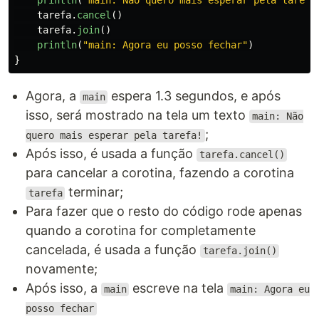
println
(
"main: Não quero mais esperar pela tarefa
tarefa
.
cancel
()
tarefa
.
join
()
println
(
"main: Agora eu posso fechar"
)
}
Agora, a
espera 1.3 segundos, e após
main
isso, será mostrado na tela um texto
main: Não
;
quero mais esperar pela tarefa!
Após isso, é usada a função
tarefa.cancel()
para cancelar a corotina, fazendo a corotina
terminar;
tarefa
Para fazer que o resto do código rode apenas
quando a corotina for completamente
cancelada, é usada a função
tarefa.join()
novamente;
Após isso, a
escreve na tela
main
main: Agora eu
posso fechar