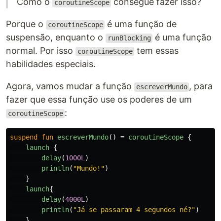
Como o
consegue fazer isso?
coroutineScope
Porque o
é uma função de
coroutineScope
suspensão, enquanto o
é uma função
runBlocking
normal. Por isso
tem essas
coroutineScope
habilidades especiais.
Agora, vamos mudar a função
, para
escreverMundo
fazer que essa função use os poderes de um
:
coroutineScope
suspend
fun
escreverMundo
()
=
coroutineScope
{
launch
{
delay
(
1000L
)
println
(
"Mundo!"
)
}
launch
{
delay
(
4000L
)
println
(
"Já se passaram 4 segundos né?"
)
}