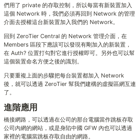
們用了 private 的存取控制，所以每當有新裝置加入
這個 Network 時，我們必須再回到 Network 的管理
介面去授權這台新裝置加入我們的 Network。
回到 ZeroTier Central 的 Network 管理介面，在
Members 區段下應該可以發現有剛加入的新裝置，
在 Auth? 位置打勾對它進行授權即可。另外也可以幫
這個裝置命名方便之後的識別。
只要重複上面的步驟把每台裝置都加入 Network
後，就可以透過 ZeroTier 幫我們建構的虛擬區網互連
了。
進階應用
橋接網路，可以透過在公司的那台電腦當作跳板存取
公司內網的網站，或是身陷中國 GFW 內也可以透過
家裡的電腦當跳板存取自由的網路。