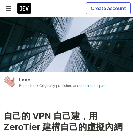
Create account
Leon
Posted on
• Originally published at
editor.leonh.space
自己的 VPN 自己建，用
ZeroTier 建構自己的虛擬內網