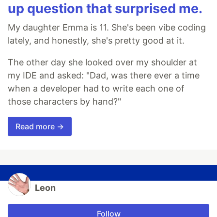
up question that surprised me.
My daughter Emma is 11. She's been vibe coding
lately, and honestly, she's pretty good at it.
The other day she looked over my shoulder at
my IDE and asked: "Dad, was there ever a time
when a developer had to write each one of
those characters by hand?"
Read more →
Leon
Follow