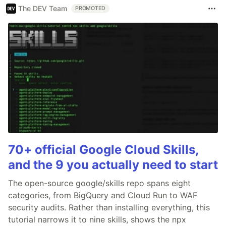
The DEV Team
PROMOTED
70+ official Google Cloud Skills,
and the 9 you actually need to start
The open-source google/skills repo spans eight
categories, from BigQuery and Cloud Run to WAF
security audits. Rather than installing everything, this
tutorial narrows it to nine skills, shows the npx