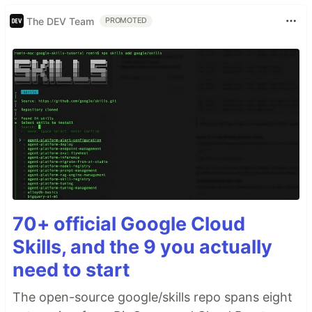
The DEV Team
PROMOTED
70+ official Google Cloud
Skills, and the 9 you actually
need to start
The open-source google/skills repo spans eight