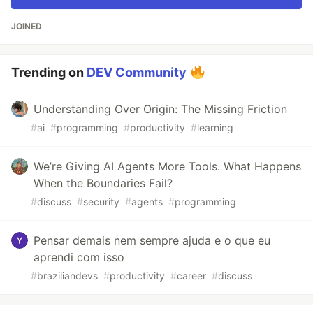
JOINED
Trending on
DEV Community
Understanding Over Origin: The Missing Friction
#
ai
#
programming
#
productivity
#
learning
We’re Giving AI Agents More Tools. What Happens
When the Boundaries Fail?
#
discuss
#
security
#
agents
#
programming
Pensar demais nem sempre ajuda e o que eu
aprendi com isso
#
braziliandevs
#
productivity
#
career
#
discuss