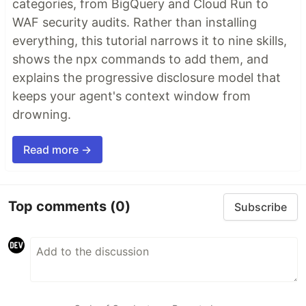
categories, from BigQuery and Cloud Run to
WAF security audits. Rather than installing
everything, this tutorial narrows it to nine skills,
shows the npx commands to add them, and
explains the progressive disclosure model that
keeps your agent's context window from
drowning.
Read more →
Top comments
(0)
Subscribe