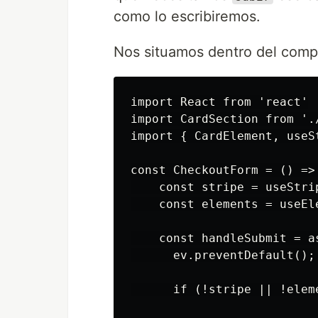
como lo escribiremos.
Nos situamos dentro del com
import React from 'react'

import CardSection from './
import { CardElement, useS
const CheckoutForm = () => 
    const stripe = useStrip
    const elements = useEle
    const handleSubmit = as
      ev.preventDefault();

      if (!stripe || !eleme