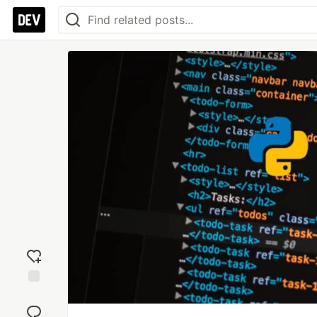
Add
reaction