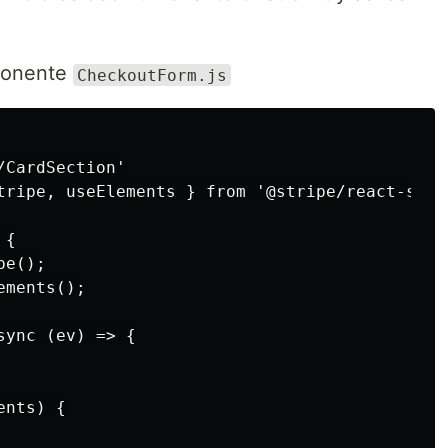
ponente
CheckoutForm.js
CardSection'

tripe, useElements } from '@stripe/react-strip
{

e();

ments();

ync (ev) => {

nts) {
