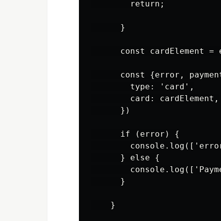
        return;

      }

      const cardElement = 
      const {error, paymen
        type: 'card',

        card: cardElement,

      })

      if (error) {

        console.log(['error
      } else {

        console.log(['Paym
      }

    }
