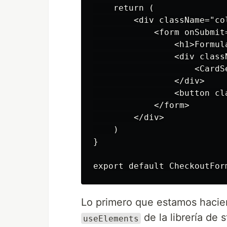
    return (

        <div className="col
            <form onSubmit=
                <h1>Formula
                <div classN
                    <CardSe
                </div>

                <button cl
            </form>

        </div>

    )

}

Lo primero que estamos hacie
de la librería de 
useElements