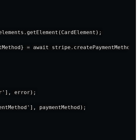
elements.getElement(CardElement);

tMethod} = await stripe.createPaymentMethod({

'], error);

entMethod'], paymentMethod);
