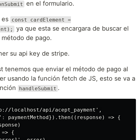
en el formulario.
onSubmit
e es
const cardElement =
ya que esta se encargara de buscar el
ent);
l método de pago.
er su api key de stripe.
st tenemos que enviar el método de pago al
er usando la función fetch de JS, esto se va a
unción
.
handleSubmit
p://localhost/api/acept_payment',

': paymentMethod}).then((response) => {

ponse)

=> {

rror]', error)
