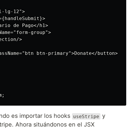
-lg-12">

{handleSubmit}>

rio de Pago</h1>

ame="form-group">

ction/>

assName="btn btn-primary">Donate</button>

ndo es importar los hooks
y
useStripe
stripe. Ahora situándonos en el JSX