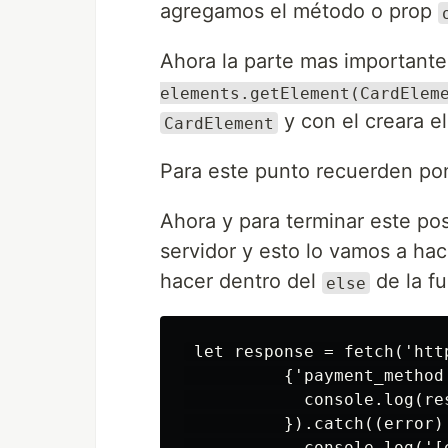
agregamos el método o prop
Ahora la parte mas important
elements.getElement(CardElem
y con el creara e
CardElement
Para este punto recuerden pon
Ahora y para terminar este po
servidor y esto lo vamos a hac
hacer dentro del
de la f
else
 let response = fetch('htt
          {'payment_method
            console.log(res
          }).catch((error) 
            console.log('[e