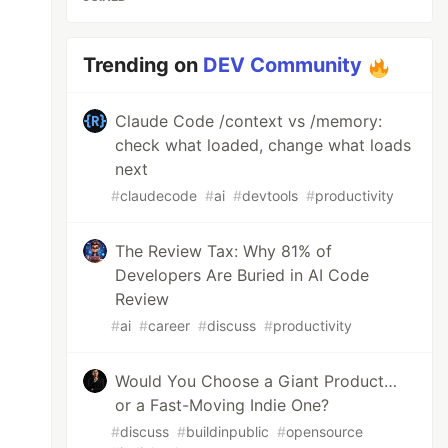
Trending on
DEV Community
Claude Code /context vs /memory:
check what loaded, change what loads
next
#
claudecode
#
ai
#
devtools
#
productivity
The Review Tax: Why 81% of
Developers Are Buried in AI Code
Review
#
ai
#
career
#
discuss
#
productivity
Would You Choose a Giant Product…
or a Fast-Moving Indie One?
#
discuss
#
buildinpublic
#
opensource