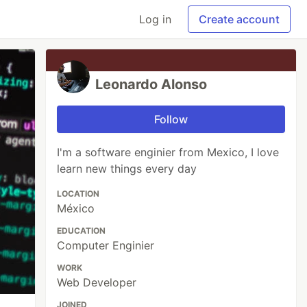
Log in
Create account
Leonardo Alonso
Follow
I'm a software enginier from Mexico, I love
learn new things every day
LOCATION
México
EDUCATION
Computer Enginier
WORK
Web Developer
JOINED