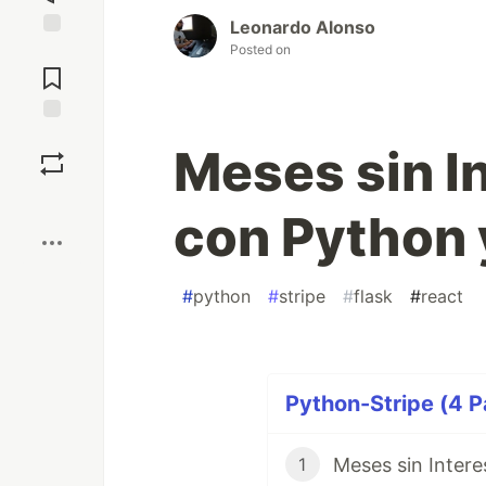
Leonardo Alonso
Posted on
Jump to
Comments
Save
Meses sin I
Boost
con Python 
#
python
#
stripe
#
flask
#
react
Python-Stripe (4 P
1