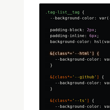
.tag-list__tag
{
--background-color
:
var
(
padding-block
:
2px
;
padding-inline
:
6px
;
background-color
:
hsl
(
va
&[class*='--html']
{
--background-color
:
va
}
&[
class
*=
'--github'
]
{
--background-color
:
va
}
&[
class
*=
'--ts'
]
{
--background-color
:
va