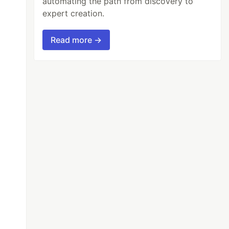
automating the path from discovery to
expert creation.
Read more →