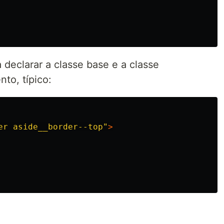
a declarar a classe base e a classe
to, típico:
er aside__border--top"
>