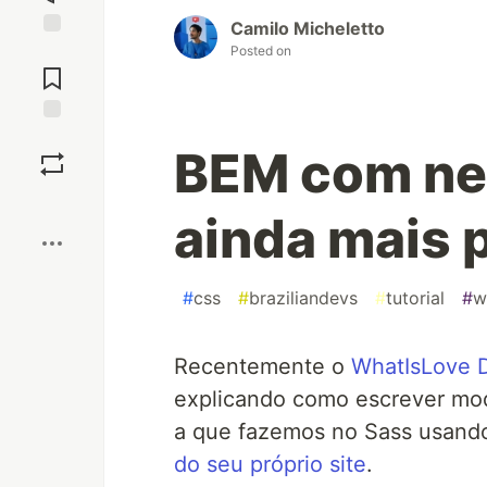
Camilo Micheletto
Jump to
Posted on
Comments
Save
BEM com nes
Boost
ainda mais 
#
css
#
braziliandevs
#
tutorial
#
w
Recentemente o
WhatIsLove 
explicando como escrever mod
a que fazemos no Sass usand
do seu próprio site
.