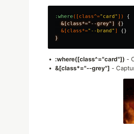
:where
([
class
^=
"card"
])
{
&[class*="--grey"]
{
}
&[
class
*=
"--brand"
]
{}
}
:where([class^="card"])
- C
&[class*="--grey"]
- Captur