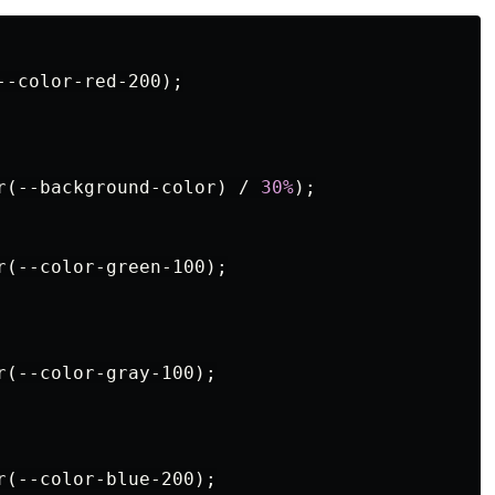
--color-red-200
);
r
(
--background-color
)
/
30%
);
r
(
--color-green-100
);
r
(
--color-gray-100
);
r
(
--color-blue-200
);