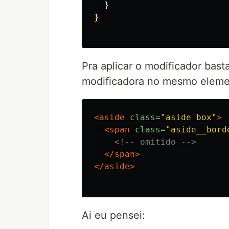
}
}
Pra aplicar o modificador bast
modificadora no mesmo elemen
<aside
class=
"aside box"
>
<span
class=
"aside__bord
<!-- omitido -->
</span>
</aside>
Ai eu pensei: