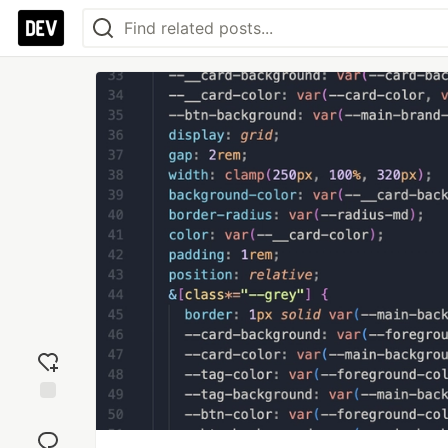
Add
reaction