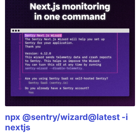
npx @sentry/wizard@latest -i
nextjs