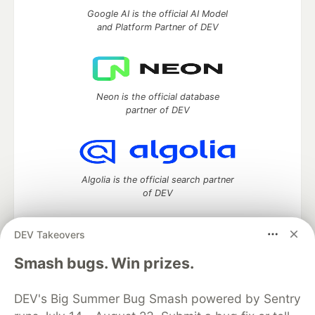
Google AI is the official AI Model
and Platform Partner of DEV
Neon is the official database
partner of DEV
Algolia is the official search partner
of DEV
DEV Takeovers
DEV Community
— A space to discuss and keep up software
Smash bugs. Win prizes.
development and manage your software career
Home
DEV Challenges
DEV++
Videos
DEV's Big Summer Bug Smash powered by Sentry
DEV Education Tracks
DEV Help
Advertise on DEV