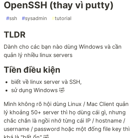
OpenSSH (thay vì putty)
#
ssh
#
sysadmin
#
tutorial
TLDR
Dành cho các bạn nào dùng Windows và cần
quản lý nhiều linux servers
Tiền điều kiện
biết về linux server và SSH,
sử dụng Windows 🤣
Mình không rõ hội dùng Linux / Mac Client quản
lý khoảng 50+ server thì họ dùng cái gì, nhưng
chắc chắn là ngồi nhớ từng cái IP / hostname /
username / password hoặc một đống file key thì
khá là "bất ổn" 🤣