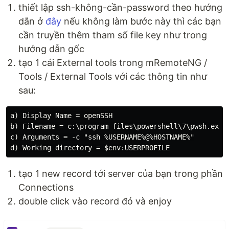
thiết lập ssh-không-cần-password theo hướng
dẫn ở
đây
nếu không làm bước này thì các bạn
cần truyền thêm tham số file key như trong
hướng dẫn gốc
tạo 1 cái External tools trong mRemoteNG /
Tools / External Tools với các thông tin như
sau:
a) Display Name = openSSH

b) Filename = c:\program files\powershell\7\pwsh.exe

c) Arguments = -c "ssh %USERNAME%@%HOSTNAME%"

tạo 1 new record tới server của bạn trong phần
Connections
double click vào record đó và enjoy