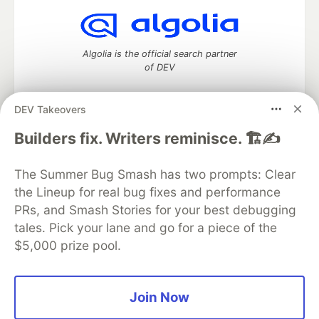
Algolia is the official search partner
of DEV
DEV Takeovers
DEV Community
— A space to discuss and keep up software
Builders fix. Writers reminisce. 🏗️✍️
development and manage your software career
Home
DEV Challenges
DEV++
Videos
The Summer Bug Smash has two prompts: Clear
DEV Education Tracks
DEV Help
Advertise on DEV
the Lineup for real bug fixes and performance
Organization Accounts
DEV Showcase
About
Contact
PRs, and Smash Stories for your best debugging
Free Postgres Database
DEV Shop
MLH
Code of Conduct
Privacy Policy
Terms of Use
tales. Pick your lane and go for a piece of the
Built on
Forem
— the
open source
software that powers
DEV
$5,000 prize pool.
and other inclusive communities.
Made with love and
Ruby on Rails
. DEV Community
©
2016 -
2026.
Join Now