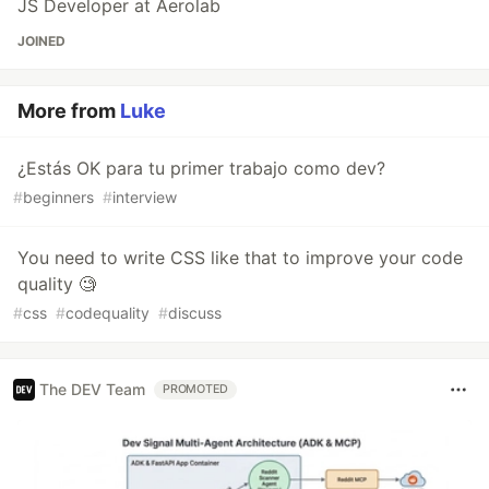
JS Developer at Aerolab
JOINED
More from
Luke
¿Estás OK para tu primer trabajo como dev?
#
beginners
#
interview
You need to write CSS like that to improve your code
quality 🧐
#
css
#
codequality
#
discuss
The DEV Team
PROMOTED