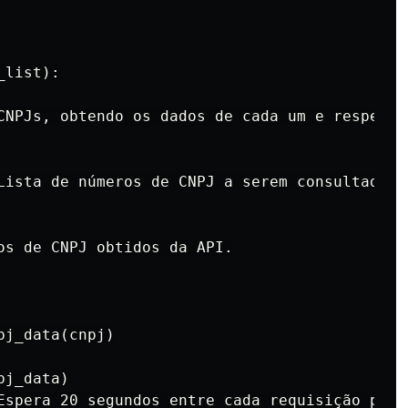
list):

CNPJs, obtendo os dados de cada um e respeita
Lista de números de CNPJ a serem consultados.

os de CNPJ obtidos da API.

j_data(cnpj)

j_data)

Espera 20 segundos entre cada requisição para