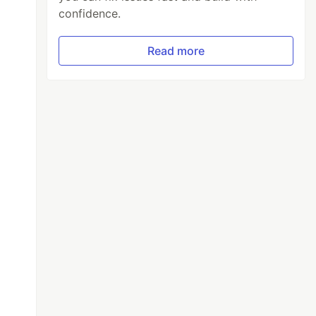
confidence.
Read more
ndo o limite de requisições da API.

 respeitar o limite de 3 requisições por minu