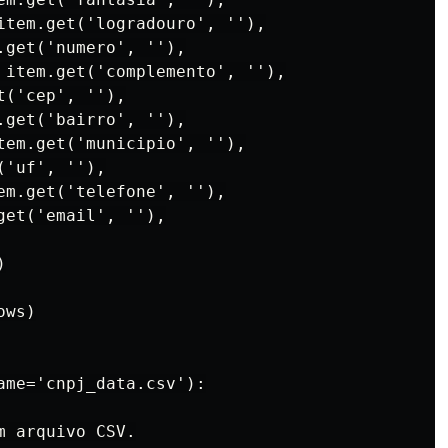
item.get('logradouro', ''),

.get('numero', ''),

 item.get('complemento', ''),

('cep', ''),

.get('bairro', ''),

tem.get('municipio', ''),

'uf', ''),

em.get('telefone', ''),

et('email', ''),



ws)

ame='cnpj_data.csv'):

 arquivo CSV.
