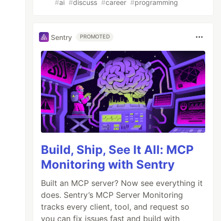
#
ai
#
discuss
#
career
#
programming
Sentry
PROMOTED
dida.

Build, Ship, See It All: MCP
Monitoring with Sentry
Built an MCP server? Now see everything it
does. Sentry’s MCP Server Monitoring
tracks every client, tool, and request so
you can fix issues fast and build with