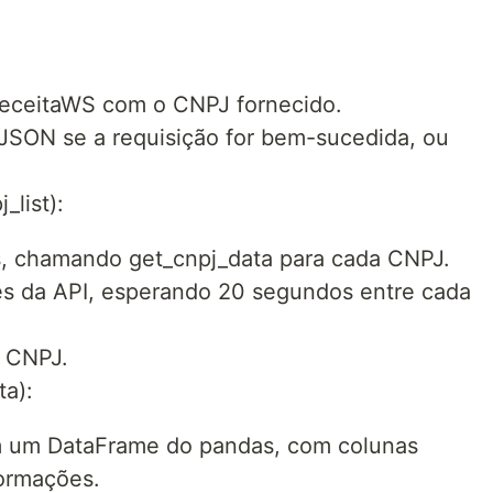
ReceitaWS com o CNPJ fornecido.
JSON se a requisição for bem-sucedida, ou
_list):
Js, chamando get_cnpj_data para cada CNPJ.
ões da API, esperando 20 segundos entre cada
e CNPJ.
ta):
 um DataFrame do pandas, com colunas
formações.