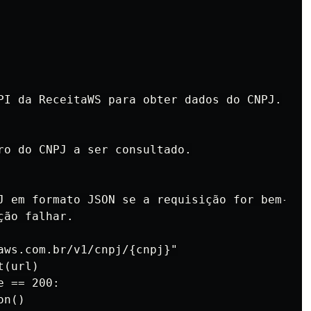
PI da ReceitaWS para obter dados do CNPJ.

ro do CNPJ a ser consultado.

J em formato JSON se a requisição for bem-suce
ão falhar.

aws.com.br/v1/cnpj/{cnpj}"

(url)

 == 200:

n()
