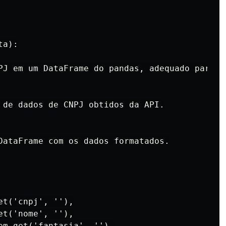
a):

PJ em um DataFrame do pandas, adequado para ex
 de dados de CNPJ obtidos da API.

DataFrame com os dados formatados.

t('cnpj', ''),

t('nome', ''),

em.get('fantasia', ''),
