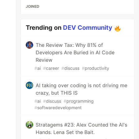
JOINED
Trending on
DEV Community
The Review Tax: Why 81% of
Developers Are Buried in AI Code
Review
#
ai
#
career
#
discuss
#
productivity
AI taking over coding is not driving me
crazy, but THIS IS
#
ai
#
discuss
#
programming
#
softwaredevelopment
Stratagems #23: Alex Counted the AI's
Hands. Lena Set the Bait.