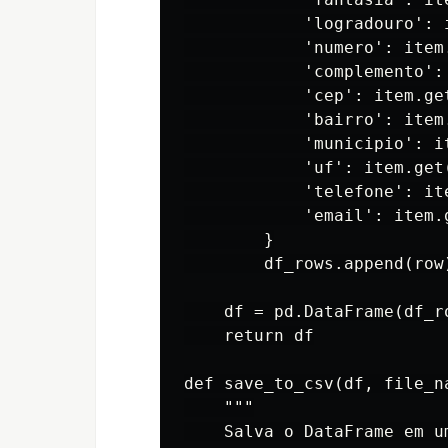
            'logradouro': 
            'numero': item
            'complemento':
            'cep': item.get
            'bairro': item
            'municipio': i
            'uf': item.get(
            'telefone': it
            'email': item.g
        }

        df_rows.append(row)
    df = pd.DataFrame(df_ro
    return df

def save_to_csv(df, file_n
    """

    Salva o DataFrame em um