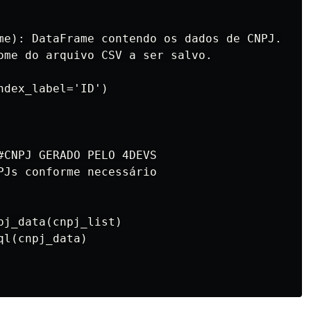
me): DataFrame contendo os dados de CNPJ.

ome do arquivo CSV a ser salvo.

dex_label='ID')

#CNPJ GERADO PELO 4DEVS

PJs conforme necessário

j_data(cnpj_list)

l(cnpj_data)
