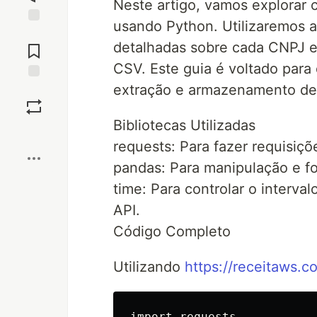
Neste artigo, vamos explorar
usando Python. Utilizaremos 
Jump to
detalhadas sobre cada CNPJ 
Comments
CSV. Este guia é voltado par
extração e armazenamento de
Save
Bibliotecas Utilizadas
Boost
requests: Para fazer requisiç
pandas: Para manipulação e f
time: Para controlar o interval
API.
Código Completo
Utilizando
https://receitaws.c
import requests
