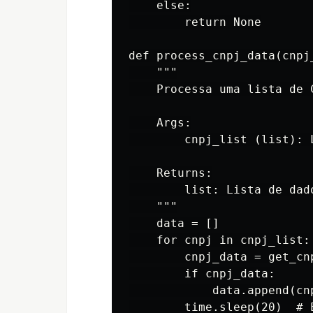
    else:

        return None

def process_cnpj_data(cnpj_
    """

    Processa uma lista de 
    Args:

        cnpj_list (list): 
    Returns:

        list: Lista de dad
    """

    data = []

    for cnpj in cnpj_list:

        cnpj_data = get_cnp
        if cnpj_data:

            data.append(cnp
        time.sleep(20)  # 