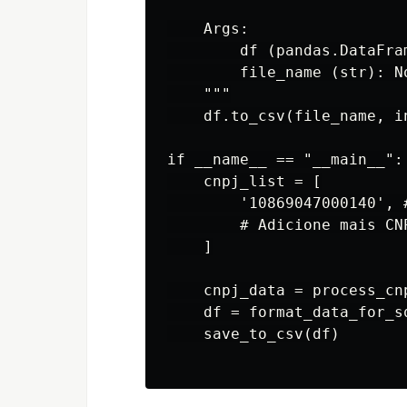
    Args:

        df (pandas.DataFra
        file_name (str): N
    """

    df.to_csv(file_name, in
if __name__ == "__main__":

    cnpj_list = [

        '10869047000140', 
        # Adicione mais CN
    ]

    cnpj_data = process_cnp
    df = format_data_for_sq
    save_to_csv(df)
