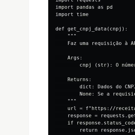
import pandas as pd

import time

def get_cnpj_data(cnpj):

    """

    Faz uma requisição à A
    Args:

        cnpj (str): O núme
    Returns:

        dict: Dados do CNP
        None: Se a requisiç
    """

    url = f"https://receit
    response = requests.get
    if response.status_code
        return response.jso