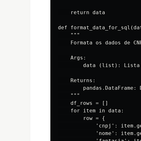
    return data

def format_data_for_sql(dat
    """

    Formata os dados de CN
    Args:

        data (list): Lista
    Returns:

        pandas.DataFrame: 
    """

    df_rows = []

    for item in data:

        row = {

            'cnpj': item.ge
            'nome': item.ge
            'fantasia': it