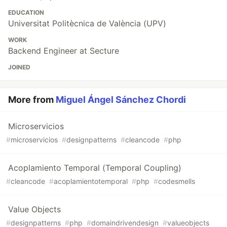
EDUCATION
Universitat Politècnica de València (UPV)
WORK
Backend Engineer at Secture
JOINED
More from
Miguel Ángel Sánchez Chordi
Microservicios
#
microservicios
#
designpatterns
#
cleancode
#
php
Acoplamiento Temporal (Temporal Coupling)
#
cleancode
#
acoplamientotemporal
#
php
#
codesmells
Value Objects
#
designpatterns
#
php
#
domaindrivendesign
#
valueobjects