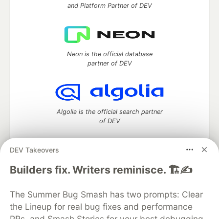
and Platform Partner of DEV
Neon is the official database
partner of DEV
Algolia is the official search partner
of DEV
DEV Takeovers
DEV Community
— A space to discuss and keep up software
Builders fix. Writers reminisce. 🏗️✍️
development and manage your software career
Home
DEV Challenges
DEV++
Videos
The Summer Bug Smash has two prompts: Clear
DEV Education Tracks
DEV Help
Advertise on DEV
the Lineup for real bug fixes and performance
Organization Accounts
DEV Showcase
About
Contact
PRs, and Smash Stories for your best debugging
Free Postgres Database
DEV Shop
MLH