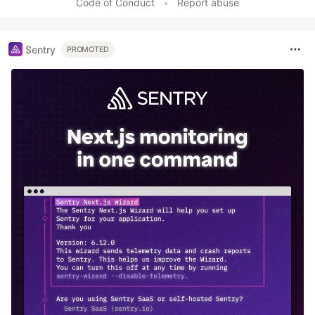
Code of Conduct
•
Report abuse
Sentry
PROMOTED