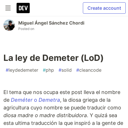
Create account
Miguel Ángel Sánchez Chordi
Posted on
La ley de Demeter (LoD)
#
leydedemeter
#
php
#
solid
#
cleancode
El tema que nos ocupa este post lleva el nombre
de
Deméter
o
Demetra
, la diosa griega de la
agricultura cuyo nombre se puede traducir como
diosa madre o madre distribuidora
. Y quizá sea
esta ultima traducción la que inspiró a la gente de