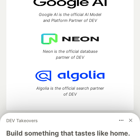
Google AI is the official AI Model
and Platform Partner of DEV
Neon is the official database
partner of DEV
Algolia is the official search partner
of DEV
DEV Takeovers
DEV Community
— A space to discuss and keep up software
development and manage your software career
Build something that tastes like home.
Home
DEV Challenges
DEV++
Videos