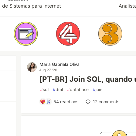
 de Sistemas para Internet
Analis
Maria Gabriela Oliva
Aug 27 '20
[PT-BR] Join SQL, quando 
#
sql
#
dml
#
database
#
join
54
reactions
12
comments