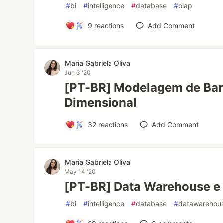
#
bi
#
intelligence
#
database
#
olap
9
reactions
Add Comment
Maria Gabriela Oliva
Jun 3 '20
[PT-BR] Modelagem de Ba
Dimensional
32
reactions
Add Comment
Maria Gabriela Oliva
May 14 '20
[PT-BR] Data Warehouse e 
#
bi
#
intelligence
#
database
#
datawarehou