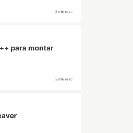
2 min read
++ para montar
2 min read
eaver