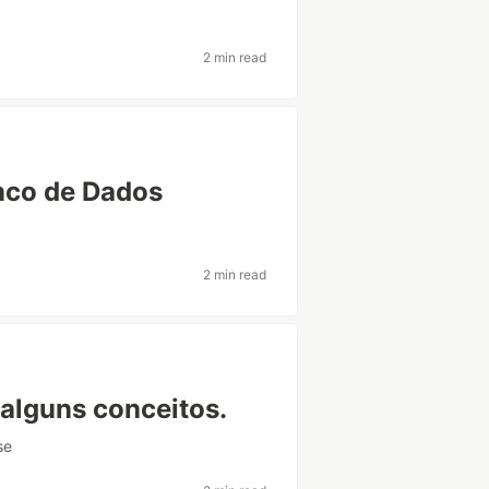
2 min read
nco de Dados
2 min read
alguns conceitos.
se