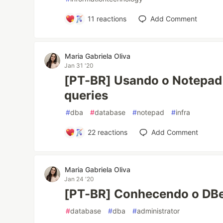
11
reactions
Add Comment
Maria Gabriela Oliva
Jan 31 '20
[PT-BR] Usando o Notepad
queries
#
dba
#
database
#
notepad
#
infra
22
reactions
Add Comment
Maria Gabriela Oliva
Jan 24 '20
[PT-BR] Conhecendo o DB
#
database
#
dba
#
administrator