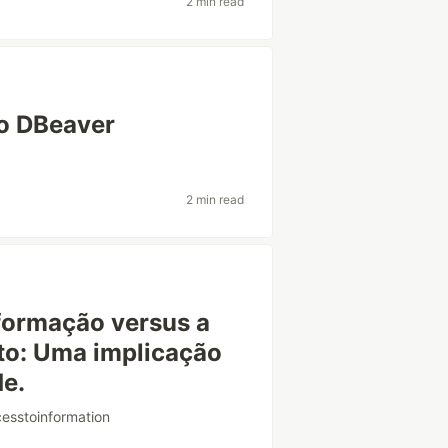
2 min read
do DBeaver
2 min read
formação versus a
o: Uma implicação
e.
esstoinformation