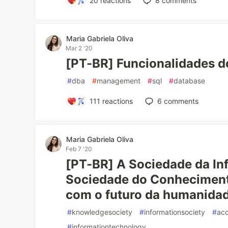
20
reactions
8
comments
Maria Gabriela Oliva
Mar 2 '20
[PT-BR] Funcionalidades 
#
dba
#
management
#
sql
#
database
111
reactions
6
comments
Maria Gabriela Oliva
Feb 7 '20
[PT-BR] A Sociedade da In
Sociedade do Conheciment
com o futuro da humanidad
#
knowledgesociety
#
informationsociety
#
acc
#
informationtechnology