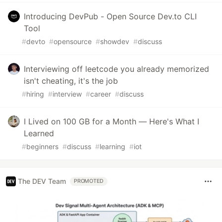
Introducing DevPub - Open Source Dev.to CLI
Tool
#
devto
#
opensource
#
showdev
#
discuss
Interviewing off leetcode you already memorized
isn't cheating, it's the job
#
hiring
#
interview
#
career
#
discuss
I Lived on 100 GB for a Month — Here's What I
Learned
#
beginners
#
discuss
#
learning
#
iot
The DEV Team
PROMOTED