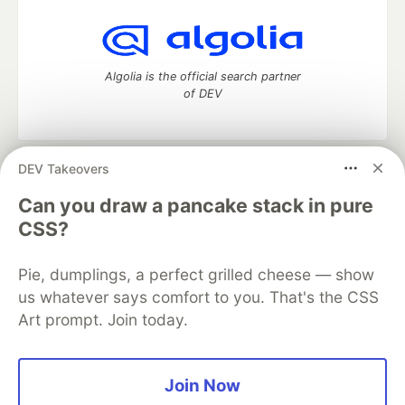
Algolia is the official search partner
of DEV
DEV Takeovers
DEV Community
— A space to discuss and keep up software
development and manage your software career
Can you draw a pancake stack in pure
Home
DEV Challenges
DEV++
Videos
CSS?
DEV Education Tracks
DEV Help
Advertise on DEV
Organization Accounts
DEV Showcase
About
Contact
Pie, dumplings, a perfect grilled cheese — show
Free Postgres Database
DEV Shop
MLH
Code of Conduct
Privacy Policy
Terms of Use
us whatever says comfort to you. That's the CSS
Built on
Forem
— the
open source
software that powers
DEV
Art prompt. Join today.
and other inclusive communities.
Made with love and
Ruby on Rails
. DEV Community
©
2016 -
2026.
Join Now