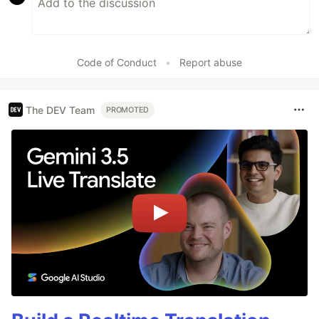
Code of Conduct
•
Report abuse
The DEV Team
PROMOTED