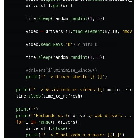
drivers
[
i
].
get
(
url
)
time
.
sleep
(
random
.
randint
(
1
,
3
))
video
=
drivers
[
i
].
find_element
(
By
.
ID
,
'
movie
video
.
send_keys
(
'
k
'
)
time
.
sleep
(
random
.
randint
(
1
,
3
))
print
(
f
'
  > Driver aberto [
{
i
}
]
'
)
print
(
f
'
  > Assistindo os vídeos [
{
time_to_refres
time
.
sleep
(
time_to_refresh
)
print
(
''
)
print
(
f
'
Fechando os 
{
n_drivers
}
 web drivers . . .
for
i
in
range
(
n_drivers
):
drivers
[
i
].
close
()
print
(
f
'
  > Finalizado o browser [
{
i
}
]
'
)