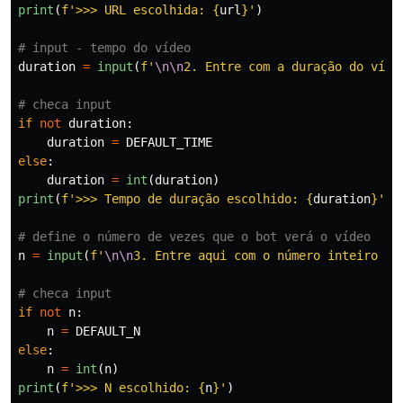
print
(
f
'
>>> URL escolhida: 
{
url
}
'
)
duration
=
input
(
f
'
\n\n
2. Entre com a duração do víde
if
not
duration
:
duration
=
DEFAULT_TIME
else
:
duration
=
int
(
duration
)
print
(
f
'
>>> Tempo de duração escolhido: 
{
duration
}
'
)
n
=
input
(
f
'
\n\n
3. Entre aqui com o número inteiro N 
if
not
n
:
n
=
DEFAULT_N
else
:
n
=
int
(
n
)
print
(
f
'
>>> N escolhido: 
{
n
}
'
)