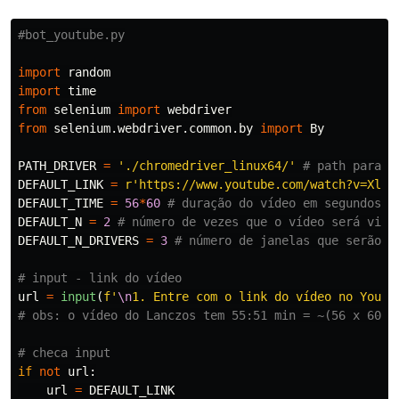
import
random
import
time
from
selenium
import
webdriver
from
selenium.webdriver.common.by
import
By
PATH_DRIVER
=
'
./chromedriver_linux64/
'
DEFAULT_LINK
=
r
'
https://www.youtube.com/watch?v=XlGL
DEFAULT_TIME
=
56
*
60
DEFAULT_N
=
2
DEFAULT_N_DRIVERS
=
3
url
=
input
(
f
'
\n
1. Entre com o link do vídeo no YouTu
if
not
url
:
url
=
DEFAULT_LINK