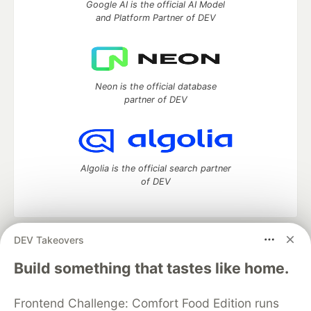
Google AI is the official AI Model
and Platform Partner of DEV
Neon is the official database
partner of DEV
Algolia is the official search partner
of DEV
DEV Takeovers
DEV Community
— A space to discuss and keep up software
development and manage your software career
Build something that tastes like home.
Home
DEV Challenges
DEV++
Videos
DEV Education Tracks
DEV Help
Advertise on DEV
Frontend Challenge: Comfort Food Edition runs
Organization Accounts
DEV Showcase
About
Contact