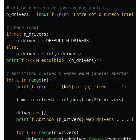
n_drivers
=
input
(
f
'
\n\n
4. Entre com o número inteiro
if
not
n_drivers
:
n_drivers
=
DEFAULT_N_DRIVERS
else
:
n_drivers
=
int
(
n_drivers
)
print
(
f
'
>>> M escolhido: 
{
n_drivers
}
'
)
for
k
in
range
(
n
):
print
(
f
'
\n\n
----- 
{
k
+
1
}
 of 
{
n
}
 times -----
'
)
time_to_refresh
=
int
(
duration
+
2
*
n_drivers
)
drivers
=
[]
print
(
f
'
Abrindo 
{
n_drivers
}
 web drivers . . .
'
)
for
i
in
range
(
n_drivers
):
drivers
.
append
(
webdriver
.
Chrome
(
executable_pa