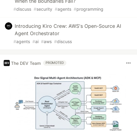
When the Boundaries Fail?
#
discuss
#
security
#
agents
#
programming
Introducing Kiro Crew: AWS's Open-Source AI
Agent Orchestrator
#
agents
#
ai
#
aws
#
discuss
The DEV Team
PROMOTED