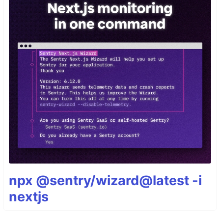
npx @sentry/wizard@latest -i
nextjs