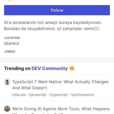
Follow
AI'a sorduklarımı not amaçlı buraya kaydediyorum.
Buradan da okuyabilirsiniz. iyi çalışmalar. swim🏊‍♂️.
LOCATION
Istanbul
JOINED
Trending on
DEV Community
TypeScript 7 Went Native: What Actually Changes
And What Doesn't
#
discuss
#
javascript
#
typescript
#
performance
We’re Giving AI Agents More Tools. What Happens