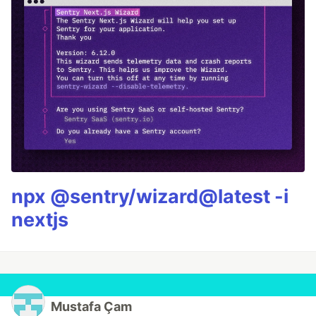
npx @sentry/wizard@latest -i
nextjs
Mustafa Çam