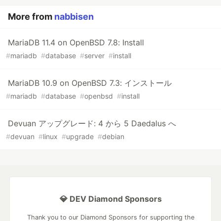
More from
nabbisen
MariaDB 11.4 on OpenBSD 7.8: Install
#
mariadb
#
database
#
server
#
install
MariaDB 10.9 on OpenBSD 7.3: インストール
#
mariadb
#
database
#
openbsd
#
install
Devuan アップグレード: 4 から 5 Daedalus へ
#
devuan
#
linux
#
upgrade
#
debian
💎 DEV Diamond Sponsors
Thank you to our Diamond Sponsors for supporting the