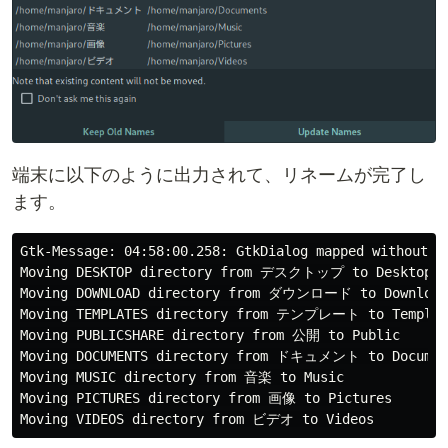
端末に以下のように出力されて、リネームが完了し
ます。
Gtk-Message: 04:58:00.258: GtkDialog mapped without a 
Moving DESKTOP directory from デスクトップ to Desktop

Moving DOWNLOAD directory from ダウンロード to Downloads
Moving TEMPLATES directory from テンプレート to Template
Moving PUBLICSHARE directory from 公開 to Public

Moving DOCUMENTS directory from ドキュメント to Document
Moving MUSIC directory from 音楽 to Music

Moving PICTURES directory from 画像 to Pictures
