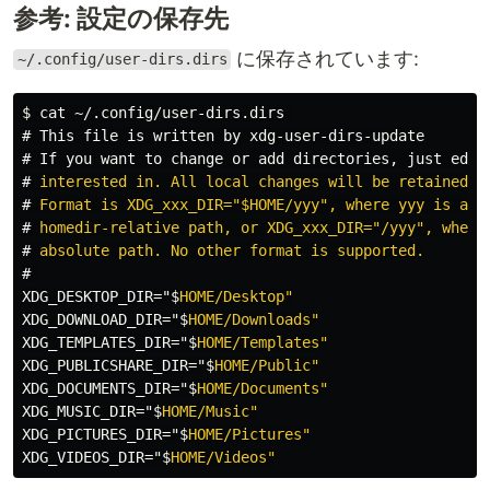
参考: 設定の保存先
に保存されています:
~/.config/user-dirs.dirs
$
cat
#
#
If you want to change or add directories, just edit
#
#
#
#
#
XDG_DESKTOP_DIR="$
XDG_DOWNLOAD_DIR="$
XDG_TEMPLATES_DIR="$
XDG_PUBLICSHARE_DIR="$
XDG_DOCUMENTS_DIR="$
XDG_MUSIC_DIR="$
XDG_PICTURES_DIR="$
XDG_VIDEOS_DIR="$