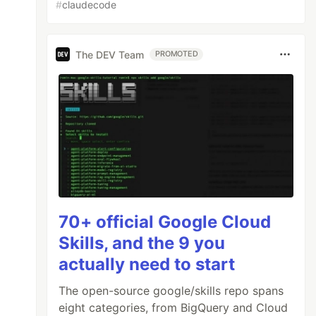
#
claudecode
The DEV Team
PROMOTED
70+ official Google Cloud
Skills, and the 9 you
actually need to start
The open-source google/skills repo spans
eight categories, from BigQuery and Cloud