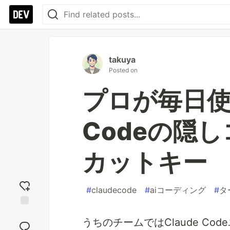
takuya
Posted on
プロが毎日使っ
Codeの隠
カットキー
#
claudecode
#
aiコーディング
#
タ
Add
うちのチームではClaude C
reaction