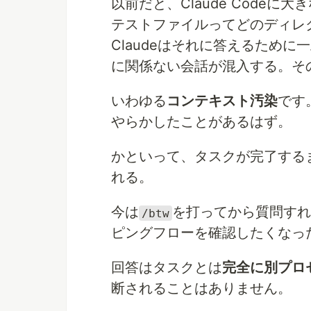
以前だと、Claude Code
テストファイルってどのディレ
Claudeはそれに答えるため
に関係ない会話が混入する。そ
いわゆる
コンテキスト汚染
です
やらかしたことがあるはず。
かといって、タスクが完了する
れる。
今は
を打ってから質問すれ
/btw
ピングフローを確認したくなっ
回答はタスクとは
完全に別プロ
断されることはありません。