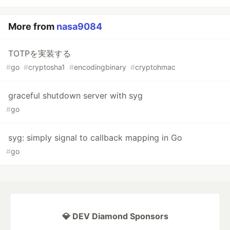
More from
nasa9084
TOTPを実装する
#
go
#
cryptosha1
#
encodingbinary
#
cryptohmac
graceful shutdown server with syg
#
go
syg: simply signal to callback mapping in Go
#
go
💎 DEV Diamond Sponsors