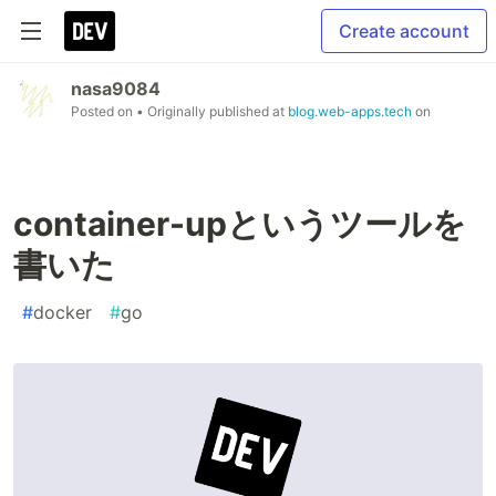
Create account
nasa9084
Posted on
• Originally published at
blog.web-apps.tech
on
container-upというツールを
書いた
#
docker
#
go