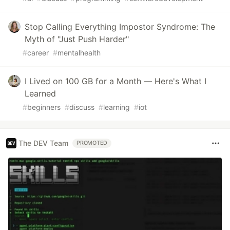
Stop Calling Everything Impostor Syndrome: The
Myth of "Just Push Harder"
#
career
#
mentalhealth
I Lived on 100 GB for a Month — Here's What I
Learned
#
beginners
#
discuss
#
learning
#
iot
The DEV Team
PROMOTED