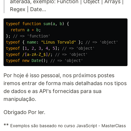
alterada, exemplo: Function | Object | Arrays |
Regex | Date...
typeof
function
sum
(
a
,
b
)
{
return
a
+
b
;
};
// => 'function'
typeof
{
name
:
"
Linus Torvald
"
};
// => 'object'
typeof
[
1
,
2
,
3
,
4
,
5
];
// => 'object'
typeof
/
[
a-zA-Z_$
]
/
;
// => 'object'
typeof
new
Date
();
// => 'object'
Por hoje é isso pessoal, nos próximos postes
iremos entrar de forma mais detalhadas nos tipos
de dados e as API's fornecidas para sua
manipulação.
Obrigado Por ler.
**
Exemplos são baseado no curso JavaScript - MasterClass