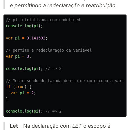
e permitindo a redeclaração e reatribuição.
// pi inicializada com undefined
console
.
log
(
pi
);
var
pi
=
3.141592
;
// permite a redeclaração da variável
var
pi
=
3
;
console
.
log
(
pi
);
// => 3
// Mesmo sendo declarada dentro de um escopo a variáv
if 
(
true
)
{
var
pi
=
2
;
}
console
.
log
(
pi
);
// => 2
Let
- Na declaração com
LET
o escopo é