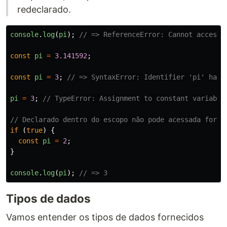
redeclarado.
console
.
log
(
pi
);
// => ReferenceError: Cannot access 
const
pi
=
3.141592
;
const
pi
=
3
;
// => SyntaxError: Identifier 'pi' has 
pi
=
3
;
// TypeError: Assignment to constant variable
// Declarado dentro do escopo não pode acessada fora.
if 
(
true
)
{
const
pi
=
2
;
}
console
.
log
(
pi
);
// => 3
Tipos de dados
Vamos entender os tipos de dados fornecidos