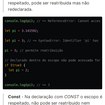
respeitado, pode ser reatribuida mas não
redeclarada.
console
.
log
(
pi
);
// => ReferenceError: Cannot access 
let
pi
=
3.141592
;
let
pi
=
3
;
// => SyntaxError: Identifier 'pi' has al
pi
=
3
;
// permite reatribuição
// Declarado dentro do escopo não pode acessada fora.
if 
(
true
)
{
let
pi
=
2
;
}
console
.
log
(
pi
);
// => 3
Const
- Na declaração com
CONST
o escopo é
respeitado, não pode ser reatribuido nem