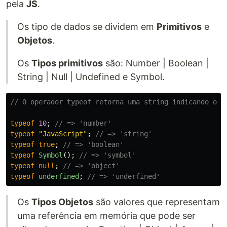
pela
JS
.
Os tipo de dados se dividem em
Primitivos
e
Objetos
.
Os
Tipos primitivos
são: Number | Boolean |
String | Null | Undefined e Symbol.
// O operador typeof retorna uma string indicando o t
typeof
10
;
// => 'number'
typeof
"
JavaScript
"
;
// => 'string'
typeof
true
;
// => 'boolean'
typeof
Symbol
();
// => 'symbol'
typeof
null
;
// => 'object'
typeof
underfined
;
// => 'underfined'
Os
Tipos Objetos
são valores que representam
uma referência em memória que pode ser