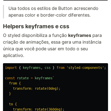
Usa todos os estilos de Button acrescendo
apenas color e border-color diferentes.
Helpers keyframes e css
O styled disponibiliza a função
keyframes
para
criação de animações, essa gera uma instância
única que você pode usar em todo o seu
aplicativo.
import
{
keyframes
,
css
}
from
'
styled-components
'
;
const
rotate
=
keyframes
`

  from {

    transform: rotate(0deg);

  }

  to {

    transform: rotate(360deg);
