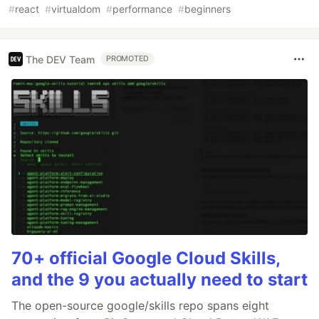
#
react
#
virtualdom
#
performance
#
beginners
The DEV Team
PROMOTED
70+ official Google Cloud Skills,
and the 9 you actually need to start
The open-source google/skills repo spans eight