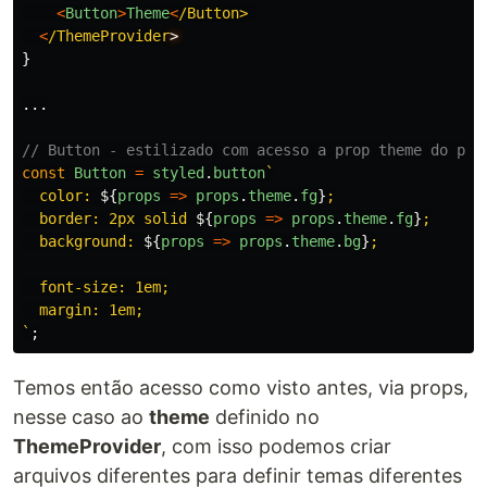
<
Button
>
Theme
<
/Button>
<
/ThemeProvider
}
...
// Button - estilizado com acesso a prop theme do pro
const
Button
=
styled
.
button
`

  color: 
${
props
=>
props
.
theme
.
fg
}
;

  border: 2px solid 
${
props
=>
props
.
theme
.
fg
}
;

  background: 
${
props
=>
props
.
theme
.
bg
}
;

  font-size: 1em;

  margin: 1em;

`
;
Temos então acesso como visto antes, via props,
nesse caso ao
theme
definido no
ThemeProvider
, com isso podemos criar
arquivos diferentes para definir temas diferentes