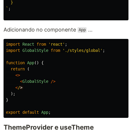
  }

`
;
Adicionando no componente
...
App
import
React
from
'
react
'
;
import
GlobalStyle
from
'
./styles/global
'
;
function
App
()
{
return
(
<>
<
GlobalStyle
/>
<
/
);
}
export
default
App
;
ThemeProvider e useTheme