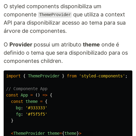
O styled components disponibiliza um
componente
que utiliza a context
ThemeProvider
API para disponibilizar acesso ao tema para sua
árvore de componentes.
O
Provider
possui um atributo
theme
onde é
definido o tema que sera disponibilizado para os
componentes children.
import
{
ThemeProvider
}
from
'
styled-components
'
;
// Componente App
const
App
=
()
=>
{
const
theme
=
{
bg
:
'
#333333
'
fg
:
'
#f5f5f5
'
}
<
ThemeProvider
theme
=
{
theme
}
>