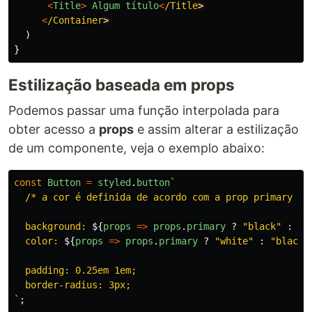
<
Title
>
Algum
título
<
/Title
<
/Container
)
}
Estilização baseada em props
Podemos passar uma função interpolada para
obter acesso a
props
e assim alterar a estilização
de um componente, veja o exemplo abaixo:
const
Button
=
styled
.
button
`

  /* a cor é definida de acordo com a prop primary */

  background: 
${
props
=>
props
.
primary
?
"
black
"
:
"
w
  color: 
${
props
=>
props
.
primary
?
"
white
"
:
"
black
"
  padding: 0.25em 1em;

  border-radius: 3px;

`
;