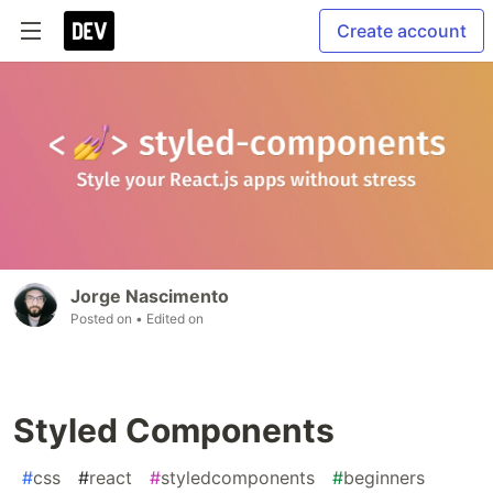
Create account
Jorge Nascimento
Posted on
• Edited on
Styled Components
#
css
#
react
#
styledcomponents
#
beginners