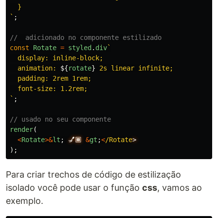
  }

`
;
//  adicionado no componente estilizado
const
Rotate
=
styled
.
div
`

  display: inline-block;

  animation: 
${
rotate
}
 2s linear infinite;

  padding: 2rem 1rem;

  font-size: 1.2rem;

`
;
// usado no seu componente
render
(
<
Rotate
>&
lt
;
💅🏾
&
gt
;
<
/Rotate
);
Para criar trechos de código de estilização
isolado você pode usar o função
css
, vamos ao
exemplo.