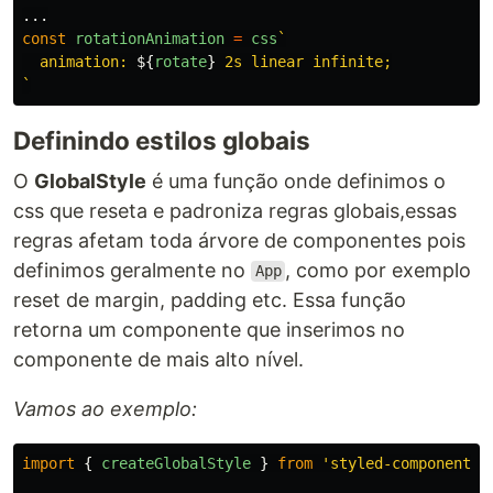
...
const
rotationAnimation
=
css
`

  animation: 
${
rotate
}
 2s linear infinite;

`
Definindo estilos globais
O
GlobalStyle
é uma função onde definimos o
css que reseta e padroniza regras globais,essas
regras afetam toda árvore de componentes pois
definimos geralmente no
, como por exemplo
App
reset de margin, padding etc. Essa função
retorna um componente que inserimos no
componente de mais alto nível.
Vamos ao exemplo:
import
{
createGlobalStyle
}
from
'
styled-components
'