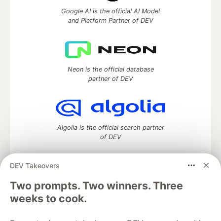
Google AI is the official AI Model
and Platform Partner of DEV
Neon is the official database
partner of DEV
Algolia is the official search partner
of DEV
DEV Takeovers
Two prompts. Two winners. Three
DEV Community
— A space to discuss and keep up software
development and manage your software career
weeks to cook.
Home
DEV Challenges
DEV++
Videos
DEV Education Tracks
DEV Help
Advertise on DEV