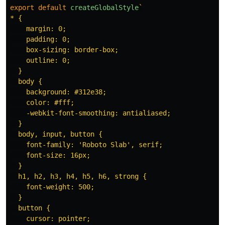
export
default
createGlobalStyle
`

* {

    margin: 0;

    padding: 0;

    box-sizing: border-box;

    outline: 0;

  }

  body {

    background: #312e38;

    color: #fff;

    -webkit-font-smoothing: antialiased;

  }

  body, input, button {

    font-family: 'Roboto Slab', serif;

    font-size: 16px;

  }

  h1, h2, h3, h4, h5, h6, strong {

    font-weight: 500;

  }

  button {

    cursor: pointer;
