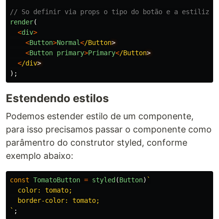
// So definir via props o tipo do botão e a estilizaç
render
(
<
div
>
<
Button
>
Normal
<
/Button
<
Button
primary
>
Primary
<
/Button
<
/div
);
Estendendo estilos
Podemos estender estilo de um componente,
para isso precisamos passar o componente como
parâmentro do construtor styled, conforme
exemplo abaixo:
const
TomatoButton
=
styled
(
Button
)
`

  color: tomato;

  border-color: tomato;

`
;