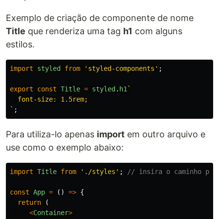
Exemplo de criação de componente de nome
Title
que renderiza uma tag
h1
com alguns
estilos.
import
styled
from
'
styled-components
'
;
export
const
Title
=
styled
.
h1
`

  font-size: 1.5rem;

`
;
Para utiliza-lo apenas
import
em outro arquivo e
use como o exemplo abaixo:
import
Title
from
'
./styles
'
;
// insira o caminho par
const
App
=
()
=>
{
return
(
<
Container
>