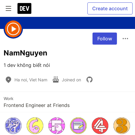
Create account
Follow
NamNguyen
1 dev không biết nói 
Ha noi, Viet Nam
Joined on
Work
Frontend Engineer at Friends