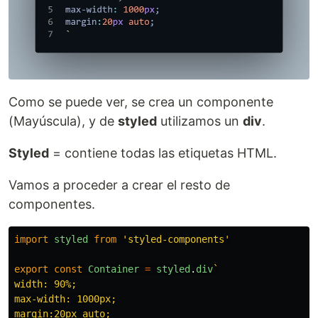
Como se puede ver, se crea un componente
(Mayúscula), y de
styled
utilizamos un
div
.
Styled
= contiene todas las etiquetas HTML.
Vamos a proceder a crear el resto de
componentes.
import
styled
from
'
styled-components
'
export
const
Container
=
styled
.
div
`

width: 90%;

max-width: 1000px;

margin:20px auto;
