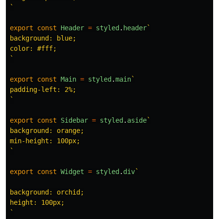
`
export
const
Header
=
styled
.
header
`

background: blue;

color: #fff;

`
export
const
Main
=
styled
.
main
`

padding-left: 2%;

`
export
const
Sidebar
=
styled
.
aside
`

background: orange;

min-height: 100px;

`
export
const
Widget
=
styled
.
div
`

background: orchid;

height: 100px;

`