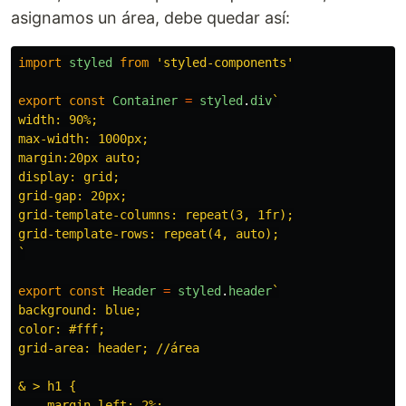
asignamos un área, debe quedar así:
import
styled
from
'
styled-components
'
export
const
Container
=
styled
.
div
`

width: 90%;

max-width: 1000px;

margin:20px auto;

display: grid;

grid-gap: 20px;

grid-template-columns: repeat(3, 1fr);

grid-template-rows: repeat(4, auto);

`
export
const
Header
=
styled
.
header
`

background: blue;

color: #fff;

grid-area: header; //área

& > h1 {

    margin-left: 2%;
