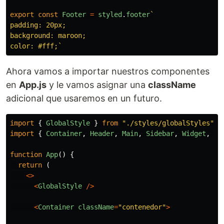
export
const
Footer
=
styled
.
footer
`

padding: 20px;

background: maroon;

color: #fff;`
Ahora vamos a importar nuestros componentes
en
App.js
y le vamos asignar una
className
adicional que usaremos en un futuro.
import
{
GlobalStyle
}
from
"
./styles/globalStyles
"
;
import
{
Container
,
Header
,
Main
,
Sidebar
,
Widget
,
Fo
function
App
()
{
return 
(
<>
<
GlobalStyle
/>
<
Container
className
=
"
contenedor
"
>