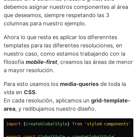
debemos asignar nuestros componentes al área
que deseamos, siempre respetando las 3
columnas para nuestro ejemplo.
Ahora lo que resta es aplicar los diferenntes
templates para las diferentes resoluciones, en
nuestro caso, como estamos trabajando con la
filosofía
mobile-first
, creamos las áreas de menor
a mayor resolución.
Para esto usamos los
media-queries
de toda la
vida en
CSS
.
En cada resolución, aplicamos un
grid-template-
area
, y redibujamos nuestro diseño.
import
{
createGlobalStyle
}
from
'
styled-components
'
export
const
GlobalStyle
=
createGlobalStyle
`
