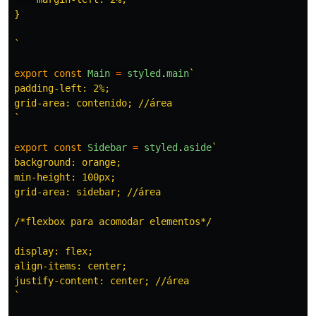
}

`
export
const
Main
=
styled
.
main
`

padding-left: 2%;

grid-area: contenido; //área

`
export
const
Sidebar
=
styled
.
aside
`

background: orange;

min-height: 100px;

grid-area: sidebar; //área

/*flexbox para acomodar elementos*/

display: flex;

align-items: center;

justify-content: center; //área

`