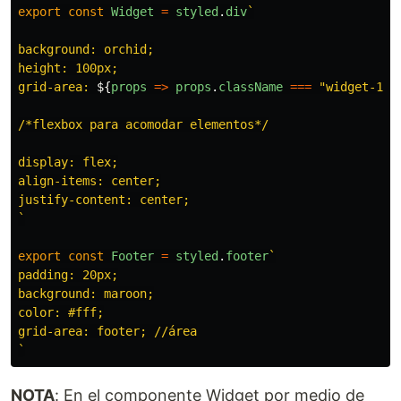
export
const
Widget
=
styled
.
div
`

background: orchid;

height: 100px;

grid-area: 
${
props
=>
props
.
className
===
"
widget-1
"
/*flexbox para acomodar elementos*/

display: flex;

align-items: center;

justify-content: center;

`
export
const
Footer
=
styled
.
footer
`

padding: 20px;

background: maroon;

color: #fff;

grid-area: footer; //área

`
NOTA
: En el componente Widget por medio de