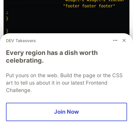
                        "footer footer footer"

;

}

}

DEV Takeovers
/*min 1536px*/

Every region has a dish worth
`
celebrating.
En este caso, solo creamos la estructura de
Put yours on the web. Build the page or the CSS
nuestro sitio, pero una vez que rellenamos con
art to tell us about it in our latest Frontend
nuestro contenido, podemos alinear contenido
Challenge.
con flexbox como se muestra en el el ejemplo, en
resumen, se puede utilizar el CSS de toda la vida,
o combinarlo con otros framworks.
Join Now
La idea principal es armar una maqueta que sea
responsive, luego el contenido de cada área, se