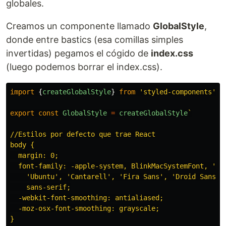
globales.
Creamos un componente llamado
GlobalStyle
,
donde entre bastics (esa comillas simples
invertidas) pegamos el cógido de
index.css
(luego podemos borrar el index.css).
import
{
createGlobalStyle
}
from
'
styled-components
'
export
const
GlobalStyle
=
createGlobalStyle
`

//Estilos por defecto que trae React

body {

  margin: 0;

  font-family: -apple-system, BlinkMacSystemFont, 'Seg
    'Ubuntu', 'Cantarell', 'Fira Sans', 'Droid Sans', 
    sans-serif;

  -webkit-font-smoothing: antialiased;

  -moz-osx-font-smoothing: grayscale;

}
