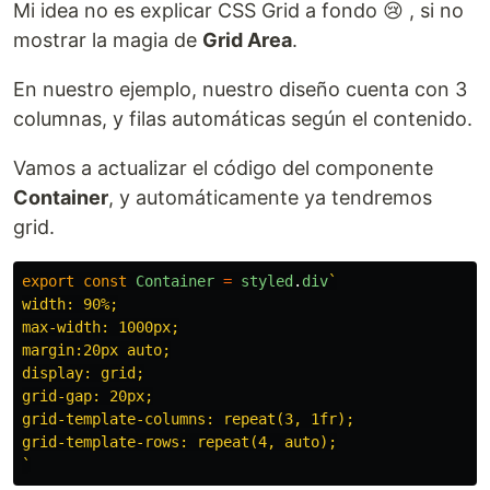
Mi idea no es explicar CSS Grid a fondo 😢 , si no
mostrar la magia de
Grid Area
.
En nuestro ejemplo, nuestro diseño cuenta con 3
columnas, y filas automáticas según el contenido.
Vamos a actualizar el código del componente
Container
, y automáticamente ya tendremos
grid.
export
const
Container
=
styled
.
div
`

width: 90%;

max-width: 1000px;

margin:20px auto;

display: grid;

grid-gap: 20px;

grid-template-columns: repeat(3, 1fr);

grid-template-rows: repeat(4, auto);

`