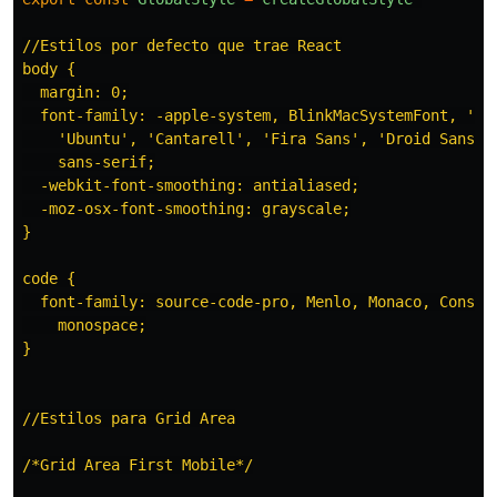
//Estilos por defecto que trae React

body {

  margin: 0;

  font-family: -apple-system, BlinkMacSystemFont, 'Seg
    'Ubuntu', 'Cantarell', 'Fira Sans', 'Droid Sans', 
    sans-serif;

  -webkit-font-smoothing: antialiased;

  -moz-osx-font-smoothing: grayscale;

}

code {

  font-family: source-code-pro, Menlo, Monaco, Consola
    monospace;

}

//Estilos para Grid Area

/*Grid Area First Mobile*/
