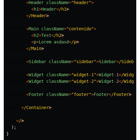
<
Header
className
=
"
header
"
>
<
h1
>
Header
<
/h1
<
/Header
<
Main
className
=
"
contenido
"
>
<
h2
>
Test
<
/h2
<
p
>
Lorem
asdasd
<
/p
<
/Main
<
Sidebar
className
=
"
sidebar
"
>
Sidebar
<
/Sidebar
<
Widget
className
=
"
widget-1
"
>
Widget
-
1
<
/Widget
<
Widget
className
=
"
widget-2
"
>
Widget
-
2
<
/Widget
<
Footer
className
=
"
footer
"
>
Footer
<
/Footer
<
/Container
<
/
);
}