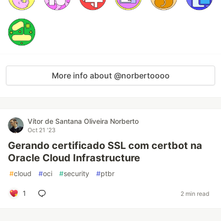
More info about @norbertoooo
Vítor de Santana Oliveira Norberto
Oct 21 '23
Gerando certificado SSL com certbot na
Oracle Cloud Infrastructure
#
cloud
#
oci
#
security
#
ptbr
1
2 min read