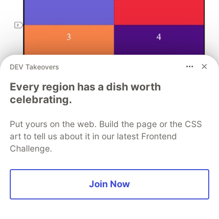
DEV Takeovers
Every region has a dish worth
celebrating.
Put yours on the web. Build the page or the CSS
Tambien se puede usar con minmax()
art to tell us about it in our latest Frontend
Challenge.
grid-template-column: repeat(auto-fill, minmax(valor_m
Join Now
Con esta poropiedad creamos columnas
dinamicamente