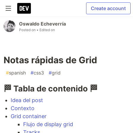
Create account
Oswaldo Echeverría
Posted on
• Edited on
Notas rápidas de Grid
#
spanish
#
css3
#
grid
🏁 Tabla de contenido 🏁
Idea del post
Contexto
Grid container
Flujo de display grid
Tracks