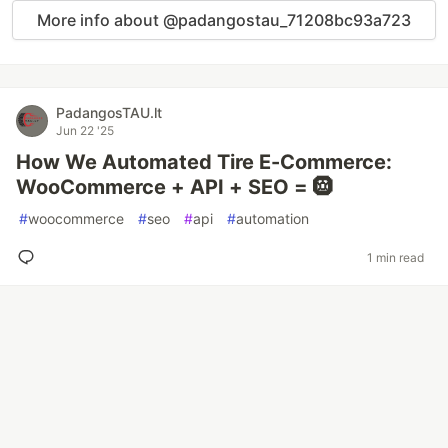
More info about @padangostau_71208bc93a723
PadangosTAU.lt
Jun 22 '25
How We Automated Tire E-Commerce:
WooCommerce + API + SEO = 🛞
#
woocommerce
#
seo
#
api
#
automation
1 min read