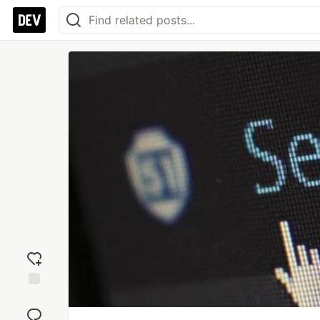
Add
reaction