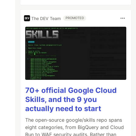
The DEV Team
PROMOTED
70+ official Google Cloud
Skills, and the 9 you
actually need to start
The open-source google/skills repo spans
eight categories, from BigQuery and Cloud
Run to WAF security audits. Rather than