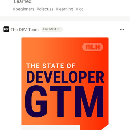
Learned
#
beginners
#
discuss
#
learning
#
iot
The DEV Team
PROMOTED