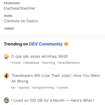
PRONOUNS
Ela/Dela/Sher/Her
WORK
Cientista de Dados
JOINED
Trending on
DEV Community
O que são essas letrinhas: BASE
#
nosql
#
database
#
learning
#
braziliandevs
"Developers Will Lose Their Jobs": How You Were
All Wrong
#
ai
#
agents
#
programming
#
career
I Lived on 100 GB for a Month — Here's What I