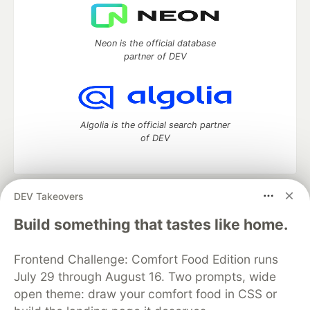
Neon is the official database
partner of DEV
Algolia is the official search partner
of DEV
DEV Takeovers
DEV Community
— A space to discuss and keep up software
development and manage your software career
Build something that tastes like home.
Home
DEV Challenges
DEV++
Videos
DEV Education Tracks
DEV Help
Advertise on DEV
Frontend Challenge: Comfort Food Edition runs
Organization Accounts
DEV Showcase
About
Contact
July 29 through August 16. Two prompts, wide
Free Postgres Database
DEV Shop
MLH
Code of Conduct
Privacy Policy
Terms of Use
open theme: draw your comfort food in CSS or
Built on
Forem
— the
open source
software that powers
DEV