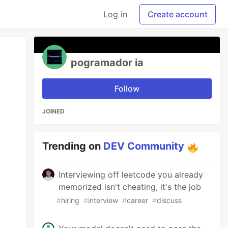
Log in
Create account
pogramador ia
Follow
JOINED
Trending on
DEV Community
Interviewing off leetcode you already
memorized isn't cheating, it's the job
#
hiring
#
interview
#
career
#
discuss