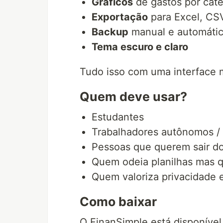
Gráficos
de gastos por cate
Exportação
para Excel, CS
Backup
manual e automáti
Tema escuro e claro
Tudo isso com uma interface 
Quem deve usar?
Estudantes
Trabalhadores autônomos / 
Pessoas que querem sair d
Quem odeia planilhas mas q
Quem valoriza privacidade e
Como baixar
O FinanSimple está disponível 