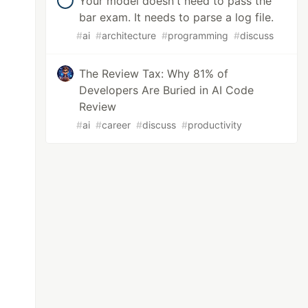
Your model doesn't need to pass the
bar exam. It needs to parse a log file.
#
ai
#
architecture
#
programming
#
discuss
The Review Tax: Why 81% of
Developers Are Buried in AI Code
Review
#
ai
#
career
#
discuss
#
productivity