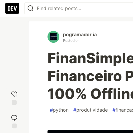
pogramador ia
Posted on
FinanSimple
Financeiro 
100% Offline
#
python
#
produtividade
#
finança
Add
reaction