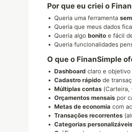
Por que eu criei o Fina
Queria uma ferramenta
sem
Queria que meus dados fi
Queria algo
bonito
e fácil d
Queria funcionalidades pens
O que o FinanSimple o
Dashboard
claro e objetivo
Cadastro rápido
de transaç
Múltiplas contas
(Carteira,
Orçamentos mensais
por c
Metas de economia
com ac
Transações recorrentes
(al
Categorias personalizávei