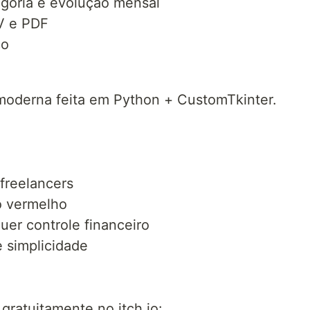
goria e evolução mensal
V e PDF
co
moderna feita em Python + CustomTkinter.
freelancers
o vermelho
uer controle financeiro
 simplicidade
gratuitamente no itch.io: